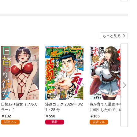
もっと見る
日替わり彼女（フルカ
漫画ゴラク 2026年 8/2
俺が育てた最強キャラ
ラー） 1
1・28 号
に転生したので、歯向
かうヤツはすべてぶん
132
550
165
殴って生きる事にしま
試読フル
新着
試読フル
した。１