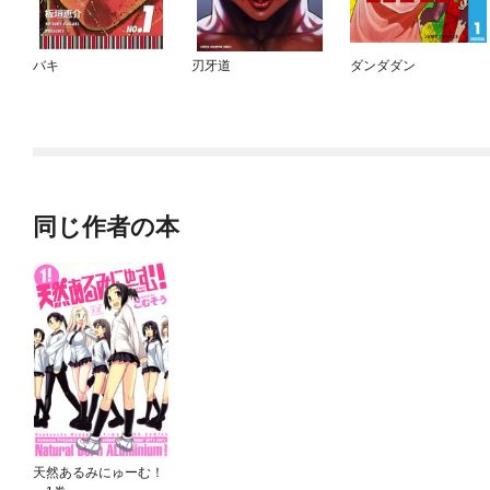
バキ
刃牙道
ダンダダン
同じ作者の本
天然あるみにゅーむ！