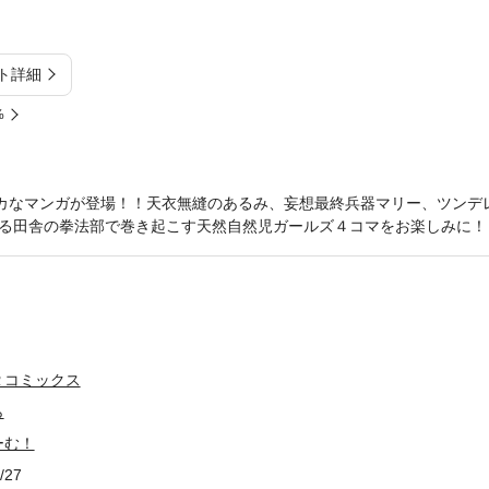
ト詳細
%
カなマンガが登場！！天衣無縫のあるみ、妄想最終兵器マリー、ツンデ
る田舎の拳法部で巻き起こす天然自然児ガールズ４コマをお楽しみに！
Ｒコミックス
ら
ーむ！
/27