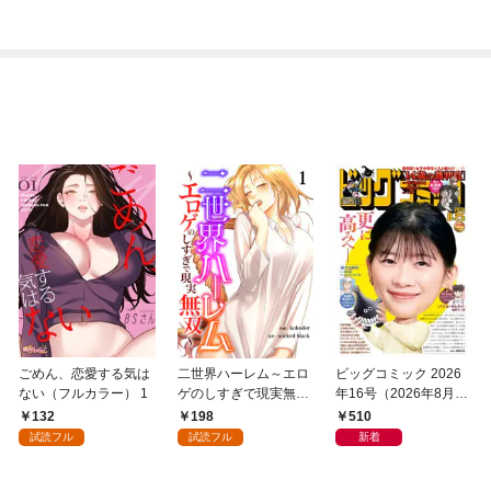
ごめん、恋愛する気は
二世界ハーレム～エロ
ビッグコミック 2026
ない（フルカラー） 1
ゲのしすぎで現実無双
年16号（2026年8月7
～１
日発売）
132
198
510
試読フル
試読フル
新着