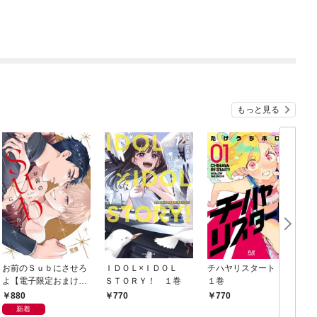
もっと見る
お前のＳｕｂにさせろ
ＩＤＯＬ×ＩＤＯＬ
チハヤリスタート！
よ【電子限定おまけ付
ＳＴＯＲＹ！ １巻
１巻
き】
880
770
770
新着