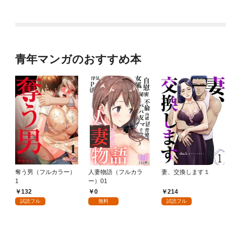
青年マンガのおすすめ本
奪う男（フルカラー）
人妻物語（フルカラ
妻、交換します１
1
ー）01
132
0
214
試読フル
無料
試読フル