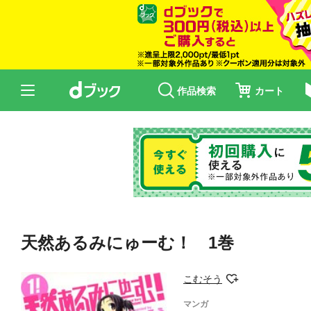
作品検索
カート
天然あるみにゅーむ！ 1巻
こむそう
マンガ