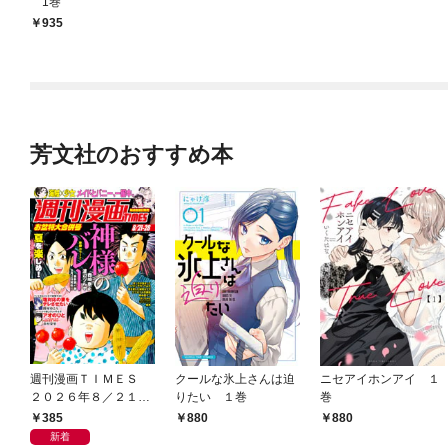
1巻
935
芳文社のおすすめ本
週刊漫画ＴＩＭＥＳ
クールな氷上さんは迫
ニセアイホンアイ １
２０２６年８／２１・
りたい １巻
巻
２８合併号
385
880
880
新着