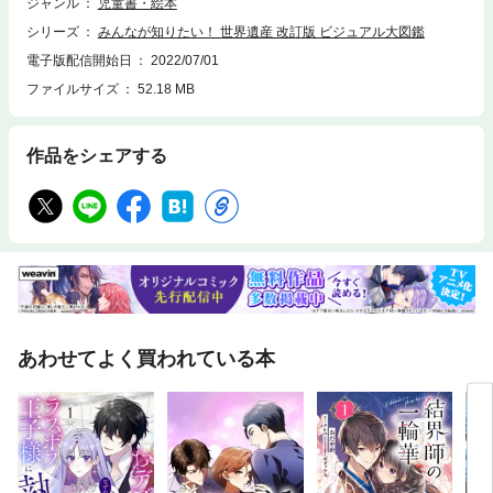
やすく解説しています。子どもから大人までの「みんなが知りたい! 」情
ジャンル
児童書・絵本
報が盛りだくさんなので、この本を通して世界遺産への理解がさらに深ま
シリーズ
みんなが知りたい！ 世界遺産 改訂版 ビジュアル大図鑑
ることになるとうれしいです。◆◇◆ 主な目次 ◆◇◆☆ 巻頭特集一度は見た
い! 世界遺産ベスト10* マチュ・ピチュの歴史保護区(ペルー)* ナスカとパ
電子版配信開始日
2022/07/01
ルパの地上絵(ペルー)* アンコール(カンボジア)* アテネのアクロポリス(ギ
ファイルサイズ
52.18 MB
リシャ)* ヴェルサイユ宮殿と庭園(フランス)* 万里の長城(中国)・・・など
☆ 第1章東南アジア・南アジア・中東* タージ・マハル(インド)* スマトラ
の熱帯雨林遺産(インドネシア)* 古代都市スコタイと周辺の古代都市群(タ
作品をシェアする
イ)* ルアン・パバンの町(ラオス)* 古都シギリヤ(スリランカ)* エルサレム
の旧市街とその城壁群(エルサレム)* ヘブロン(アル=ハリール)旧市街(パレ
スチナ)* イスタンブール歴史地区(トルコ)* ペトラ(ヨルダン)* イスファハ
ンのイマーム広場(イラン)・・・など☆ 第2章東アジア・オセアニア* 九塞
溝の渓谷の景観と歴史地域(中国)* ラサのポタラ宮歴史地区(中国)* 慶州歴
史地区(韓国)* 昌徳宮(韓国)* 屋久島(日本)* 古都京都の文化財(日本)* シドニ
ー・オペラハウス(オーストラリア)* グレート・バリア・リーフ(オースト
ラリア)* 南ラグーンのロックアイランド群(パラオ)* トンガリロ国立公園
(ニュージーランド)・・・など☆ 第3章ヨーロッパ・ロシア* オリンピアの
古代遺跡(ギリシャ)* パリのセーヌ河岸(フランス)* ヴェネツィアとその潟
あわせてよく買われている本
(イタリア)* アマルフィ海岸(イタリア)* バチカン市国(バチカン市国)* イン
グランドの湖水地方(イギリス)* コルドバ歴史地区(スペイン)* シントラの
文化的景観(ポルトガル)* ヴュルツブルク司教館、その庭園群と広場(ドイ
ツ)* ブリッゲン(ノルウェー)・・・など☆ 第4章南・北アメリカ* アレキー
パ市歴史地区(ペルー)* ラパ・ヌイ国立公園(チリ)* カナイマ国立公園(ベネ
ズエラ)* ガラパゴス諸島(エクアドル)* レビジャヒヘド諸島(メキシコ)* オ
ールド・ハバナとその要塞群(キューバ)* グランド・キャニオン国立公園