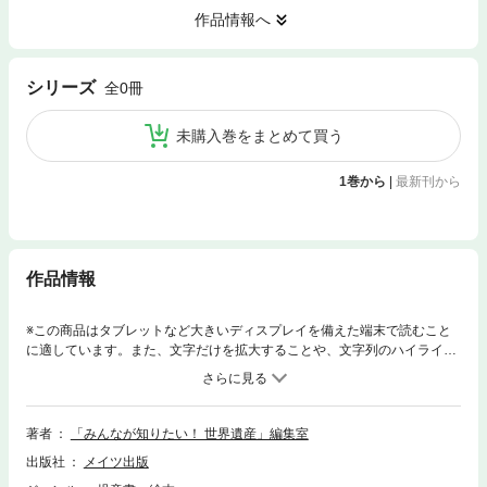
作品情報へ
シリーズ
全0冊
未購入巻をまとめて買う
1巻から
|
最新刊から
作品情報
※この商品はタブレットなど大きいディスプレイを備えた端末で読むこと
に適しています。また、文字だけを拡大することや、文字列のハイライ
ト、検索、辞書の参照、引用などの機能が使用できません。★ 遺産が登録
される流れや「危機遺産」の解説付き! ★ 日本・海外の代表的な「文化遺
産」「自然遺産」「複合遺産」を大きな写真とわかりやすい解説でご紹介
します。◆◇◆ 本書について ◆◇◆本書は、世界遺産総数1154件(2022年1
著者
「みんなが知りたい！ 世界遺産」編集室
月現在)からマチュ・ピチュや万里の長城など、注目される135の世界遺産
出版社
メイツ出版
を紹介しています。大きな写真で漢字にはルビをふり、小学生にもわかり