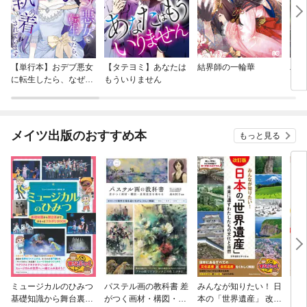
(アメリカ)* ヨセミテ国立公園(アメリカ)* ミステイクン・ポイント(カナダ)
* ケベック旧市街の歴史地区(カナダ)・・・など☆ 第5章アフリカ* カイロ
歴史地区(エジプト)* ヴォルビリスの古代遺跡(モロッコ)* ジェンネ旧市街
(マリ)* アツィナナナの雨林群(マダガスカル)* ンゴロンゴロ保全地域(タン
ザニア)* オカバンゴ・デルタ(ボツワナ)* ラリベラの岩窟教会群(エチオピ
ア)* アイール・テネレの自然保護区(ニジェール)* ヴィルンガ国立公園(コ
【単行本】おデブ悪女
【タテヨミ】あなたは
結界師の一輪華
バッ
ンゴ)* コマニの文化的景観(南アフリカ)・・・など※ 本書は2018年発行の
に転生したら、なぜか
もういりません
ロイ
『みんなが知りたい! 世界遺産 ビジュアル版』を元に一部内容と書名を変
ラスボス王子様に執着
今世
更し、「改訂版」として新たに発行したものです。
されています
りが
てく
OMI
メイツ出版のおすすめ本
もっと見る
ミュージカルのひみつ
パステル画の教科書 差
みんなが知りたい！ 日
自由
基礎知識から舞台裏ま
がつく画材・構図・表
本の「世界遺産」 改訂
く！