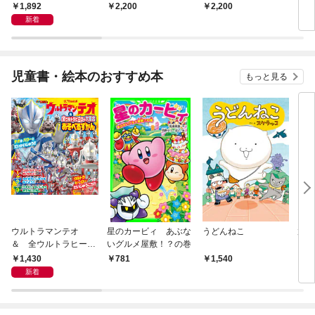
で まるっとフカボリB
現技法を極める
版 未来に遺すわたした
乳パ
1,892
2,200
2,200
1,
OOK
ちの文化と自然
作 
新着
児童書・絵本のおすすめ本
もっと見る
ウルトラマンテオ
星のカービィ あぶな
うどんねこ
放課
＆ 全ウルトラヒーロ
いグルメ屋敷！？の巻
を救
ー大集合 あそべるず
結成
1,430
781
1,540
8
かん
新着