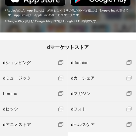
Appleのロゴ、App Storeは、米国もしくはその他の国や地域におけるApple Inc.の商標で
す。App Storeは、Apple Inc.のサービスマークです。
Google Play および Google Play ロゴは Google LLC の商標です。
dマーケットストア
dショッピング
d fashion
dミュージック
dカーシェア
Lemino
dマガジン
dヒッツ
dフォト
dアニメストア
dヘルスケア