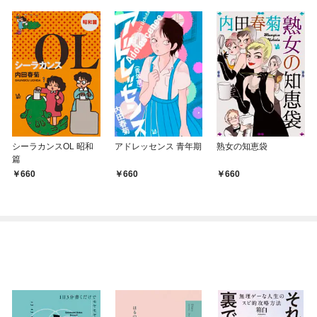
シーラカンスOL 昭和
アドレッセンス 青年期
熟女の知恵袋
篇
660
660
660