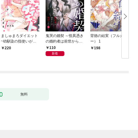
ましゅまろダイエット
鬼哭の婚契 ～怪異憑き
背徳の結実（フルカラ
~幼馴染の指使いがエ
の婚約者は前世からの
ー） 1
ッチすぎる！~(1)
執愛で私を蝕む～
110
220
198
（1）
新着
ま
無料