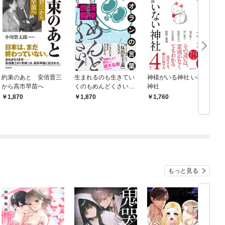
約束のあと 安倍晋三
生まれるのも生きてい
神様がいる神社 いない
から高市早苗へ
くのもめんどくさい！
神社
超訳シオランの言葉
践
1,870
1,870
1,760
新
もっと見る