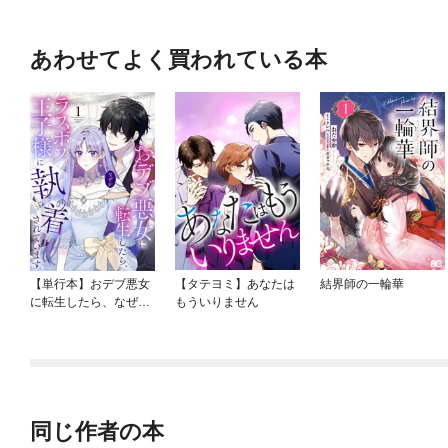
あわせてよく買われている本
【単行本】おデブ悪女
【タテヨミ】あなたは
結界師の一輪華
に転生したら、なぜか
もういりません
ラスボス王子様に執着
されています
同じ作者の本