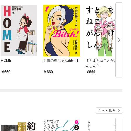
HOME
お前の母ちゃんBitch 1
すとまとねことがんけ
出
んしん 1
660
660
660
もっと見る