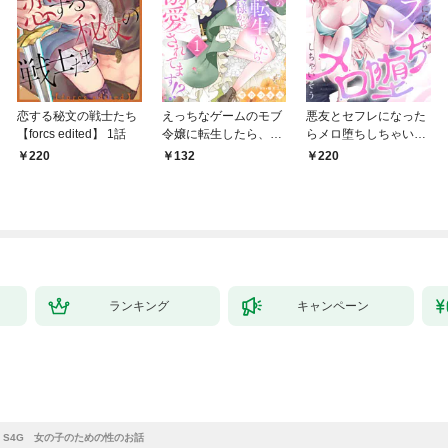
恋する秘文の戦士たち
えっちなゲームのモブ
悪友とセフレになった
【forcs edited】 1話
令嬢に転生したら、絶
らメロ堕ちしちゃいそ
倫騎士隊長様からトン
う(1)
220
132
220
デモ溺愛されてま
す！？１
ランキング
キャンペーン
S4G 女の子のための性のお話