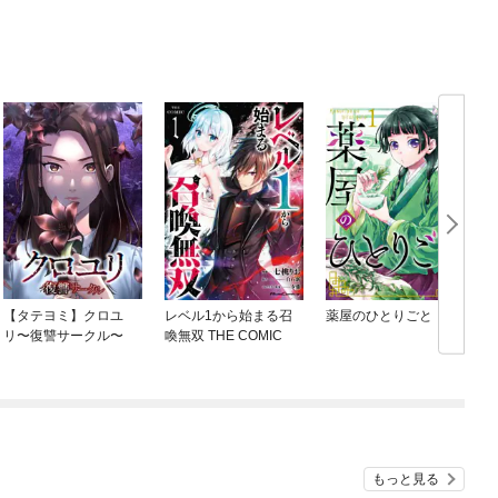
【タテヨミ】クロユ
レベル1から始まる召
薬屋のひとりごと
リ〜復讐サークル〜
喚無双 THE COMIC
もっと見る