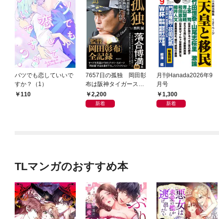
バツでも恋していいで
7657日の孤独 岡田彰
月刊Hanada2026年9
すか？（1）
布は阪神タイガースに
月号
何を遺したのか
2,200
1,300
110
新着
新着
TLマンガのおすすめ本