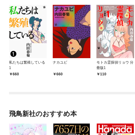
私たちは繁殖している
ナカユビ
モトカ霊探偵リョウ 分
1
冊版1
660
660
110
飛鳥新社のおすすめ本