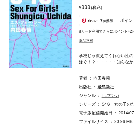
838
(税込)
ポイン
7
pt
獲得
dカード利用でさらにポイント+2
返品不可
学校じゃ教えてくれない性の
泳ぐ！？・・・・・知らなか
著者
内田春菊
出版社
飛鳥新社
ジャンル
TLマンガ
シリーズ
S4G 女の子の
電子版配信開始日
2014/07
ファイルサイズ
20.96 MB