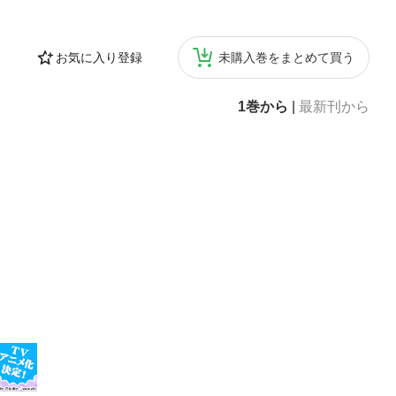
お気に入り登録
未購入巻をまとめて買う
1巻から
|
最新刊から