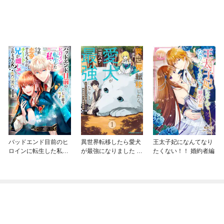
バッドエンド目前のヒ
異世界転移したら愛犬
王太子妃になんてなり
ロインに転生した私、
が最強になりました ～
たくない！！ 婚約者編
今世では恋愛するつも
シルバーフェンリルと
りがチートな兄が離し
俺が異世界暮らしを始
てくれません！？@C
めたら～ THE COMIC
OMIC