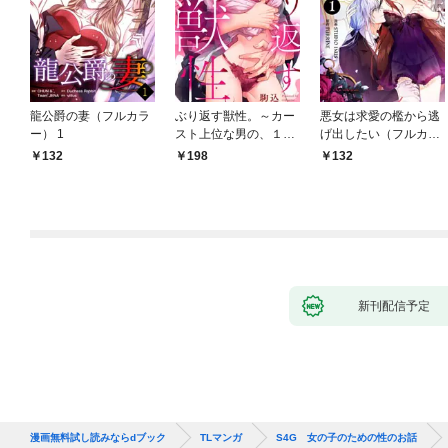
龍公爵の妻（フルカラ
ぶり返す獣性。～カー
悪女は求愛の檻から逃
ー） 1
スト上位な男の、１０
げ出したい（フルカラ
年越しの激愛１
ー） 1
132
198
132
新刊配信予定
漫画無料試し読みならdブック
TLマンガ
S4G 女の子のための性のお話