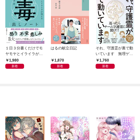
１日３分書くだけでモ
はるの献立日記
それ、守護霊が裏で動
ヤモヤとイライラが消
いています 無理ゲー
える こころの毒出し
な人生のスピ的攻略方
1,980
1,870
1,760
ノート
法
新着
新着
新着