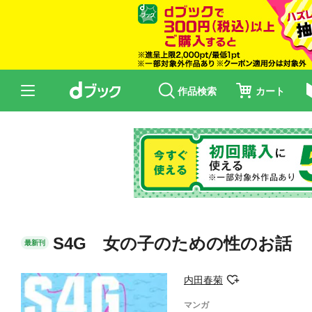
作品検索
カート
S4G 女の子のための性のお話
最新刊
内田春菊
マンガ