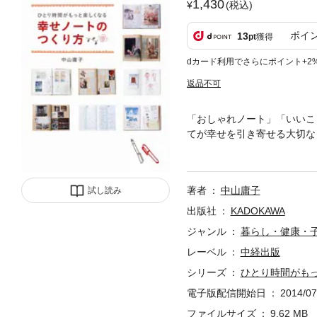
1,430
(税込)
ポイ
13
pt
獲得
dカード利用でさらにポイント+2
返品不可
「おしゃれノート」「いいこ
てが幸せを引き寄せる大切な
ートを書くことで始めてみま
著者
中山庸子
試し読み
出版社
KADOKAWA
ジャンル
暮らし・健康・
レーベル
中経出版
シリーズ
ひとり時間がも
電子版配信開始日
2014/07
ファイルサイズ
9.62 MB