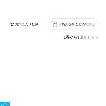
お気に入り登録
未購入巻をまとめて買う
1巻から
|
最新刊から