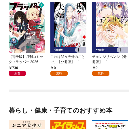
【電子版】月刊コミッ
これは我々夫婦のこと
チェンジリベンジ【分
クフラッパー 2026年9
で、【分冊版】 1
冊版】 1
月号
730
0
0
新着
無料
無料
暮らし・健康・子育てのおすすめ本