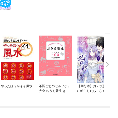
やったほうがイイ風水
不調ごとのセルフケア
【単行本】おデブ悪女
大全 おうち養生 きほ
に転生したら、なぜか
んの１００
ラスボス王子様に執着
されています