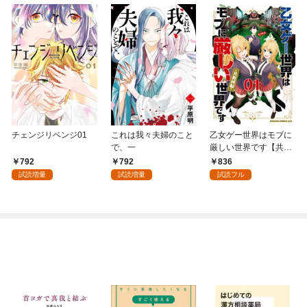
チェンジリベンジ01
これは我々夫婦のこと
乙女ゲー世界はモブに
で、一
厳しい世界です【共和
国編】 ０１
792
792
836
試読増量
試読増量
試読フル