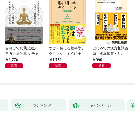
首ヨガで真我と結ぶ
すごく使える脳科学テ
はじめての漢方相談薬
ヨガ行法と真我 チャク
クニック すぐに実践
局 水草体質とサボテ
ラと真我の関係 クンダ
したくなる
ン体質
1,776
1,760
990
リーニ上昇体験 次元上
新着
新着
新着
昇と真我の関係
ランキング
キャンペーン