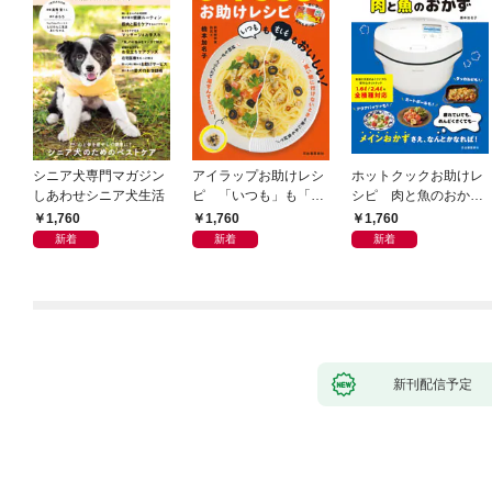
シニア犬専門マガジン
アイラップお助けレシ
ホットクックお助けレ
しあわせシニア犬生活
ピ 「いつも」も「も
シピ 肉と魚のおか
しも」もおいしい！
ず 少ない材料＆調味
1,760
1,760
1,760
料で、あとはスイッチ
新着
新着
新着
ポン！
新刊配信予定