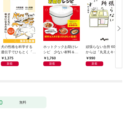
犬の性格を科学する
ホットクックお助けレ
頑張らない台所 60歳
お
遺伝子でひもとく「最
シピ 少ない材料＆調
からは「丸見えキッチ
良の友」の進化
味料で、あとはスイッ
ン」でラクしておいし
1,375
1,760
990
チポン！
い
新着
新着
新着
無料