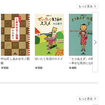
もっと見る
中山式 しあわせモノ図
ぜいたく生活のススメ
「とりあえず」の魔法
鑑
～幸せな気分になれる
５０の方法～
550
550
495
もっと見る