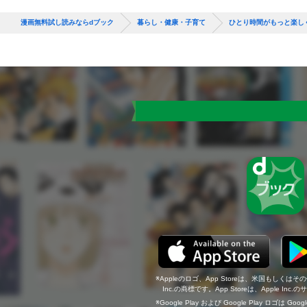
漫画無料試し読みならdブック
暮らし・健康・子育て
ひとり時間がもっと楽し
Appleのロゴ、App Storeは、米国もしくはそ
Inc.の商標です。App Storeは、Apple In
Google Play および Google Play ロゴは Go