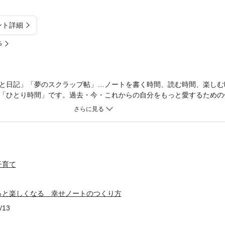
ント詳細
%
と日記」「夢のスクラップ帖」…ノートを書く時間、読む時間、楽しむ
「ひとり時間」です。過去・今・これからの自分をもっと愛するための
せんか？ 著者の数々のステキなノートも大公開！
子育て
っと楽しくなる 幸せノートのつくり方
/13