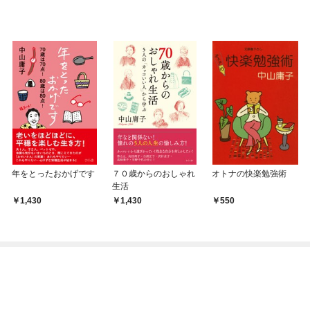
年をとったおかげです
７０歳からのおしゃれ
オトナの快楽勉強術
生活
1,430
1,430
550