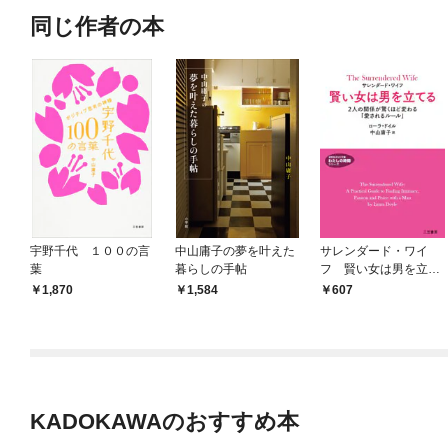
同じ作者の本
宇野千代 １００の言
中山庸子の夢を叶えた
サレンダード・ワイ
葉
暮らしの手帖
フ 賢い女は男を立て
る
1,870
1,584
607
KADOKAWAのおすすめ本