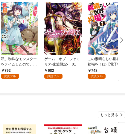
私、蜘蛛なモンスター
ゲーム オブ ファミ
この素晴らしい世界に
をテイムしたので、ス
リア-家族戦記- 01
祝福を！(1)【電子特別
パイダーシルクで裁縫
版】
792
682
748
を頑張ります！ 1
試読フル
試読フル
試読フル
もっと見る