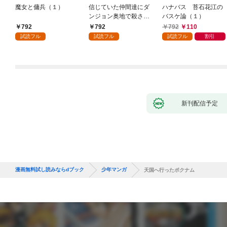
魔女と傭兵（１）
信じていた仲間達にダ
ハナバス 苔石花江の
ンジョン奥地で殺され
バスケ論（１）
かけたがギフト『無限
792
792
792
110
ガチャ』でレベル９９
試読フル
試読フル
試読フル
割引
９９の仲間達を手に入
れて元パーティーメン
バーと世界に復讐＆
『ざまぁ！』します！
（１）
新刊配信予定
漫画無料試し読みならdブック
少年マンガ
天国へ行ったポクナム