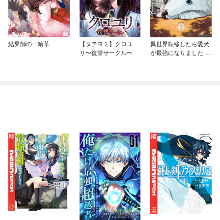
結界師の一輪華
【タテヨミ】クロユ
異世界転移したら愛犬
リ〜復讐サークル〜
が最強になりました ～
シルバーフェンリルと
俺が異世界暮らしを始
めたら～ THE COMIC