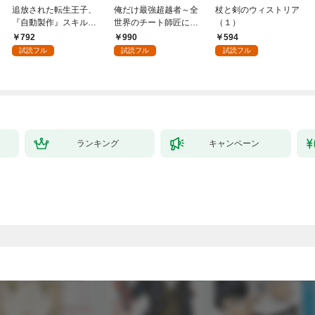
追放された転生王子、
俺だけ最強超越者～全
杖と剣のウィストリア
『自動製作』スキルで
世界のチート師匠に認
（１）
領地を爆速で開拓し最
められた～【単行本】
792
990
594
強の村を作ってしまう
（１）
試読フル
試読フル
試読フル
～最強クラフトスキル
で始める、楽々領地開
拓スローライフ～
（１）
ランキング
キャンペーン