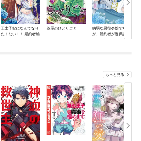
王太子妃になんてなり
薬屋のひとりごと
病弱な悪役令嬢です
たくない！！ 婚約者編
が、婚約者が過保護す
ぎて逃げ出したい(私た
ち犬猿の仲でしたよ
ね！？)
もっと見る