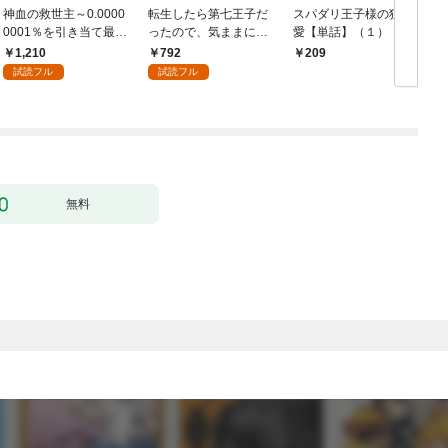
神血の救世主～0.0000
転生したら第七王子だ
スパダリ王子様の狂い
0001％を引き当て最強
ったので、気ままに魔
愛【単話】（１）
へ～【電子書籍特典
術を極めます（１）
1,210
792
209
付】（１）
試読フル
試読フル
無料