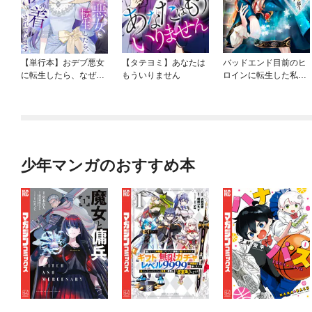
【単行本】おデブ悪女
【タテヨミ】あなたは
バッドエンド目前のヒ
に転生したら、なぜか
もういりません
ロインに転生した私、
ラスボス王子様に執着
今世では恋愛するつも
されています
りがチートな兄が離し
てくれません！？@C
OMIC
少年マンガのおすすめ本