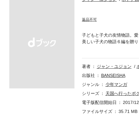
返品不可
子どもと子犬の友情物語。愛
美しい子犬の物語６編を贈り
ムトン”を忘れずに、夜ごと
遠くハンヤン（昔のソウル）
るように手伝う“ニコル”。銃
著者
ジャン・ユジョン
と感情をありのままに描きま
出版社
BANSEISHA
ジャンル
少年マンガ
シリーズ
天国へ行ったポ
電子版配信開始日
2017/12
ファイルサイズ
35.71 MB