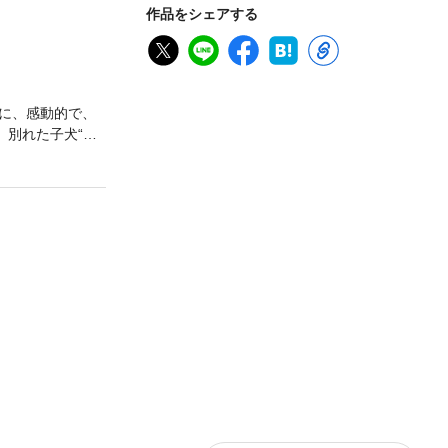
作品をシェアする
に、感動的で、
。別れた子犬“ク
する“トック”。
が無事に救助され
。子犬たちの表情
でしょう。