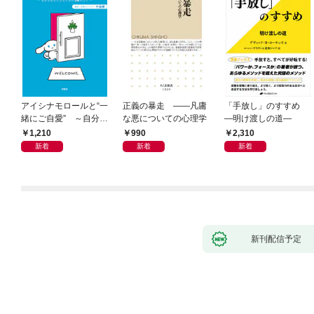
アイシナモロールと“一
正義の暴走 ――凡庸
「手放し」のすすめ
緒にご自愛” ～自分を
な悪についての心理学
―明け渡しの道―
好きになるための56の
1,210
990
2,310
コツ～
新着
新着
新着
新刊配信予定