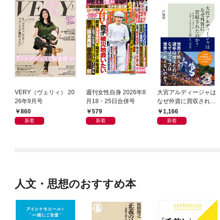
VERY（ヴェリィ） 20
週刊女性自身 2026年8
大宮アルディージャは
26年9月号
月18・25日合併号
なぜ外資に買収された
のか？～日本サッカー
860
579
1,166
とスポーツビジネスに
新着
新着
新着
起きた「革命」～
人文・思想のおすすめ本