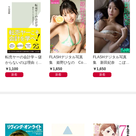
転売ヤーの会計学～儲
FLASHデジタル写真
FLASHデジタル写真
からないのは理由（わ
集 姫野ひなの Colo
集 新田妃奈 こぼれ
け）がある～
rful Summer
る
1,100
1,650
1,650
新着
新着
新着