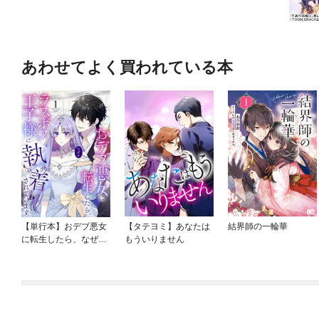
あわせてよく買われている本
【単行本】おデブ悪女
【タテヨミ】あなたは
結界師の一輪華
に転生したら、なぜか
もういりません
ラスボス王子様に執着
されています