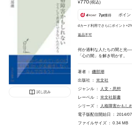
770
(税込)
ポイン
7
pt
獲得
dカード利用でさらにポイント+2
返品不可
何か過剰な人たちの闇と光―
「心の闇」を解き明かす。
著者
磯部潮
出版社
光文社
ジャンル
人文・思想
試し読み
レーベル
光文社新書
シリーズ
人格障害かもし
電子版配信開始日
2014/07
ファイルサイズ
0.34 MB