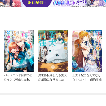
バッドエンド目前のヒ
異世界転移したら愛犬
王太子妃になんてなり
ロインに転生した私、
が最強になりました ～
たくない！！ 婚約者編
今世では恋愛するつも
シルバーフェンリルと
りがチートな兄が離し
俺が異世界暮らしを始
てくれません！？@C
めたら～ THE COMIC
OMIC