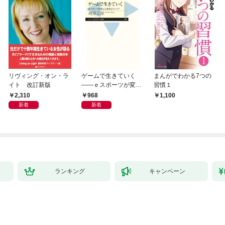
リヴィング・オン・ラ
ゲームで生きていく
まんがでわかる7つの
イト 改訂新版
――ｅスポーツが変え
習慣１
る教育とキャリア
2,310
968
1,100
新着
新着
ランキング
キャンペーン