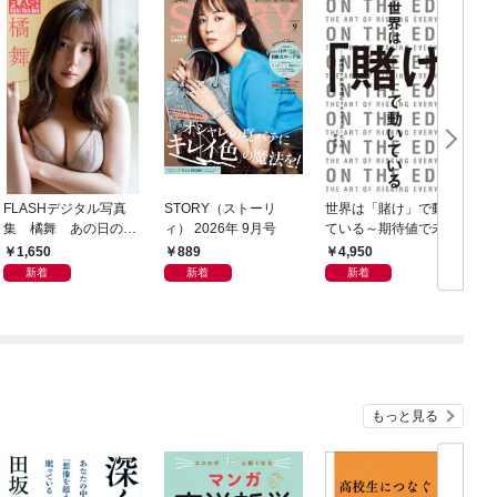
FLASHデジタル写真
STORY（ストーリ
世界は「賭け」で動い
C
集 橘舞 あの日の続
ィ） 2026年 9月号
ている～期待値で未来
ィ
き
を読むリスクテイカー
1,650
889
4,950
たちの思考法～
新着
新着
新着
もっと見る