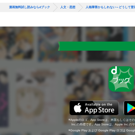
漫画無料試し読みならdブック
人文・思想
人格障害かもしれない～どうして普
Appleのロゴ、App Storeは、米国もしくはそ
Inc.の商標です。App Storeは、Apple In
Google Play および Google Play ロゴは Go