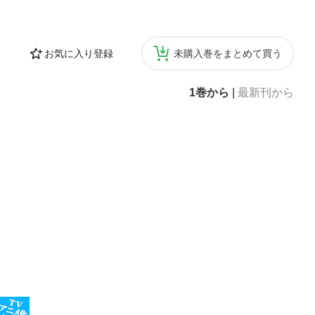
お気に入り登録
未購入巻をまとめて買う
1巻から
|
最新刊から