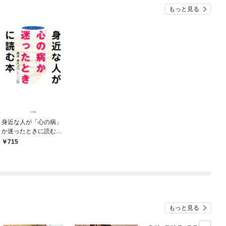
もっと見る
身近な人が「心の病」
か迷ったときに読む
本 ホーム・メディ
715
カ・ブックス
もっと見る