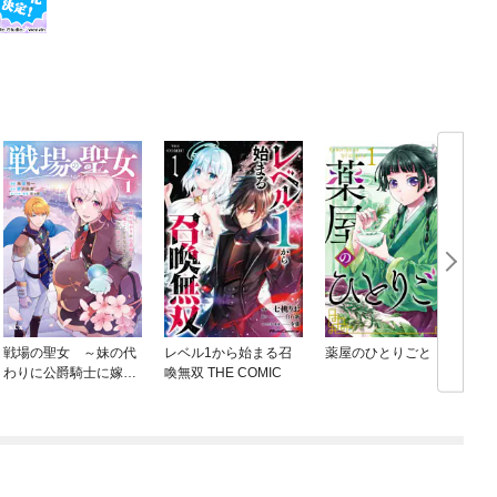
戦場の聖女 ～妹の代
レベル1から始まる召
薬屋のひとりごと
わりに公爵騎士に嫁ぐ
喚無双 THE COMIC
ことになりましたが、
今は幸せです～