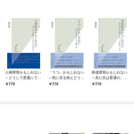
人格障害かもしれない
「うつ」かもしれない
発達障害かもしれない
～どうして普通にでき
～死に至る病とどう闘
～見た目は普通の、ち
ないんだろう～
うか～
ょっと変わった子～
770
770
770