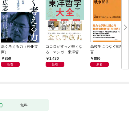
深く考える力（PHP文
ココロがすっと軽くな
高校生につなぐ戦争証
庫）
る マンガ 東洋哲学
言
大全
850
1,430
880
新着
新着
新着
無料