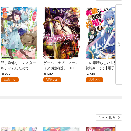
私、蜘蛛なモンスター
ゲーム オブ ファミ
この素晴らしい世界に
をテイムしたので、ス
リア-家族戦記- 01
祝福を！(1)【電子特別
パイダーシルクで裁縫
版】
792
682
748
を頑張ります！ 1
試読フル
試読フル
試読フル
もっと見る