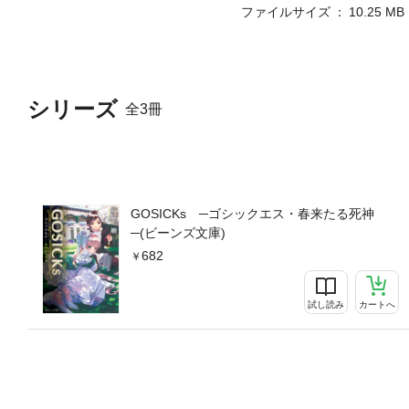
ファイルサイズ
10.25 MB
シリーズ
全3冊
GOSICKs ─ゴシックエス・春来たる死神
─(ビーンズ文庫)
682
試し読み
カートへ