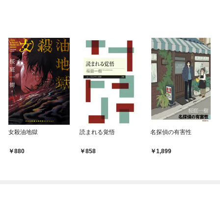
女殺油地獄
読まれる覚悟
名探偵の有害性
880
858
1,899