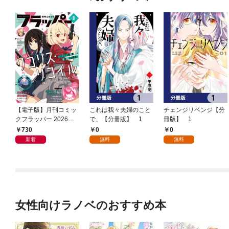
【電子版】月刊コミッ
これは我々夫婦のこと
チェンジリベンジ【分
クフラッパー 2026年9
で、【分冊版】 1
冊版】 1
月号
730
0
0
新着
無料
無料
女性向けラノベのおすすめ本