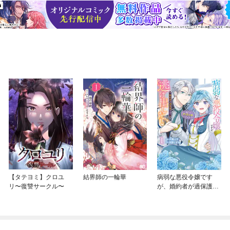
【タテヨミ】クロユ
結界師の一輪華
病弱な悪役令嬢です
リ〜復讐サークル〜
が、婚約者が過保護す
ぎて逃げ出したい(私た
ち犬猿の仲でしたよ
ね！？)