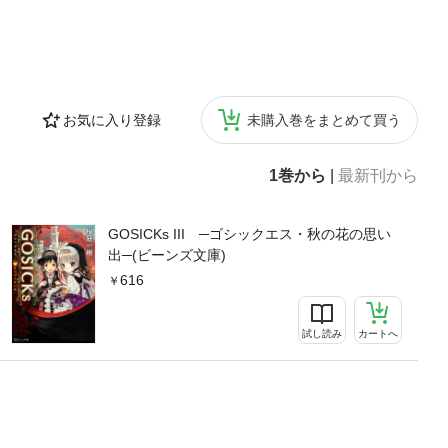
お気に入り登録
未購入巻をまとめて買う
1巻から
|
最新刊から
GOSICKs III ─ゴシックエス・秋の花の思い
出─(ビーンズ文庫)
616
試し読み
カートへ