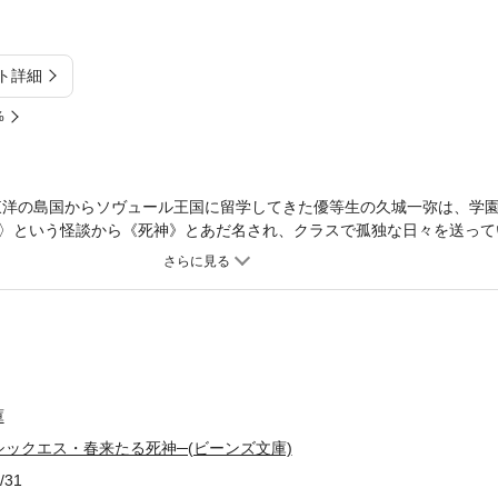
ト詳細
%
。東洋の島国からソヴュール王国に留学してきた優等生の久城一弥は、学
〉という怪談から《死神》とあだ名され、クラスで孤独な日々を送って
起きてしまい…!? 容疑者となった一弥を救ったのは、図書館塔最上階
トリカだった〉──。それぞれの出会いを描く、「GOSICK」はじまり
庫
ゴシックエス・春来たる死神─(ビーンズ文庫)
/31