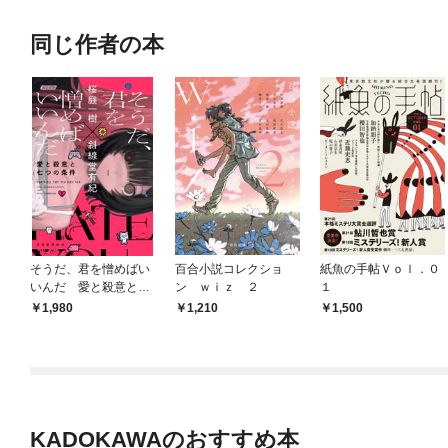
同じ作者の本
そうだ、君を憎めばい
百合小説コレクショ
紙魚の手帖Ｖｏｌ．０
いんだ 愛と殺意と七
ン ｗｉｚ ２
１
つの条件
1,980
1,210
1,500
KADOKAWAのおすすめ本