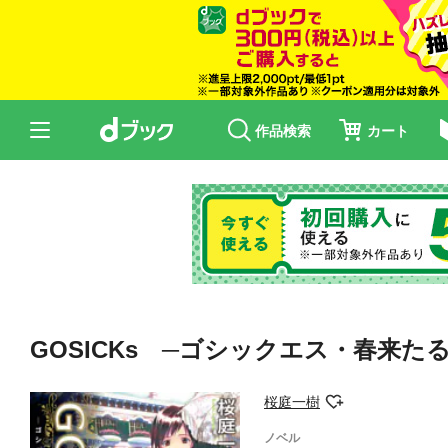
作品検索
カート
GOSICKs ─ゴシックエス・春来た
桜庭一樹
ノベル