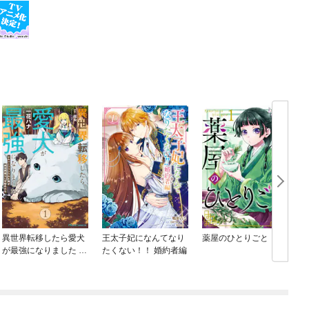
異世界転移したら愛犬
王太子妃になんてなり
薬屋のひとりごと
が最強になりました ～
たくない！！ 婚約者編
シルバーフェンリルと
俺が異世界暮らしを始
めたら～ THE COMIC