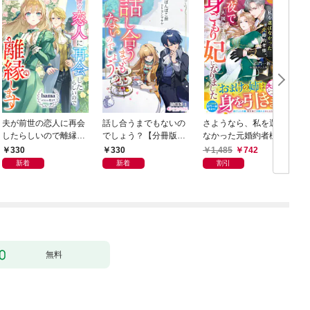
夫が前世の恋人に再会
話し合うまでもないの
さようなら、私を選ば
したらしいので離縁し
でしょう？【分冊版】
なかった元婚約者様。
ます【分冊版】1
1
一夜で大国君主の身ご
330
330
1,485
742
もり妃になりました
新着
新着
割引
【電子限定SS付き】
無料