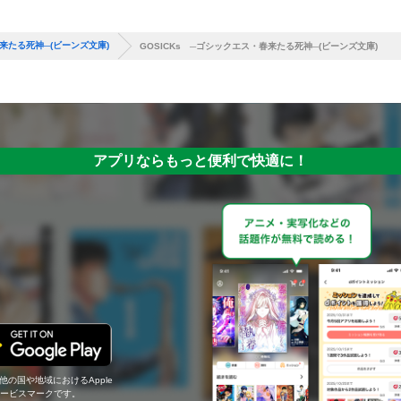
春来たる死神─(ビーンズ文庫)
GOSICKs ─ゴシックエス・春来たる死神─(ビーンズ文庫)
アプリならもっと便利で快適に！
の他の国や地域におけるApple
c.のサービスマークです。