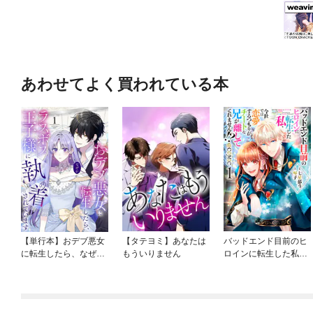
あわせてよく買われている本
【単行本】おデブ悪女
【タテヨミ】あなたは
バッドエンド目前のヒ
に転生したら、なぜか
もういりません
ロインに転生した私、
ラスボス王子様に執着
今世では恋愛するつも
されています
りがチートな兄が離し
てくれません！？@C
OMIC