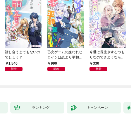
話し合うまでもないの
乙女ゲームの嫌われヒ
今世は長生きするつも
でしょう？
ロインは恋より平和に
りなのでさようなら
暮らしたい！（なのに
【分冊版】1
1,540
990
330
攻略対象たちがついて
新着
新着
新着
くる！？）
ランキング
キャンペーン