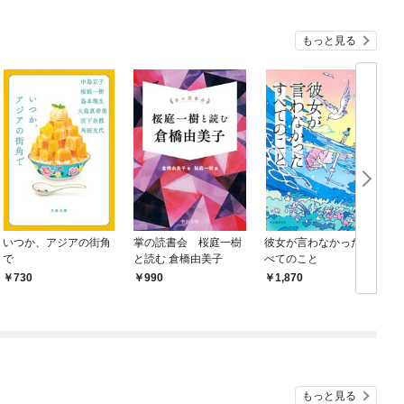
もっと見る
いつか、アジアの街角
掌の読書会 桜庭一樹
彼女が言わなかったす
で
と読む 倉橋由美子
べてのこと
730
990
1,870
もっと見る