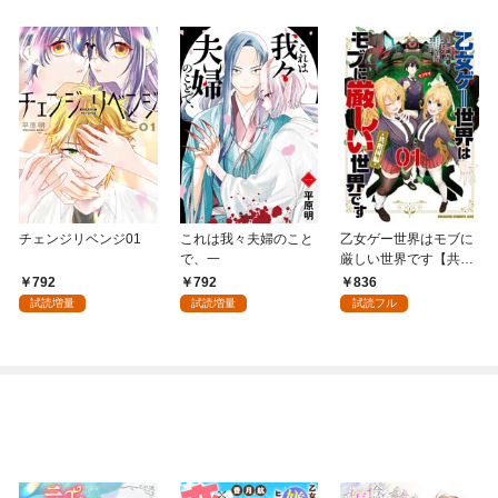
チェンジリベンジ01
これは我々夫婦のこと
乙女ゲー世界はモブに
で、一
厳しい世界です【共和
国編】 ０１
792
792
836
試読増量
試読増量
試読フル