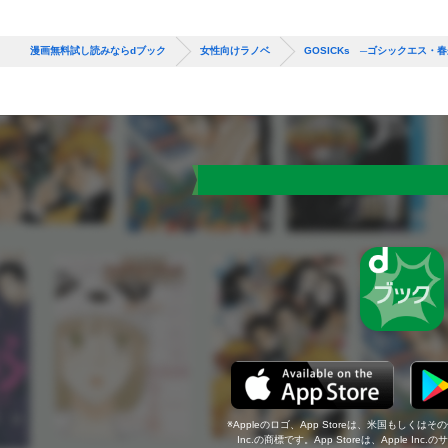
漫画無料試し読みならdブック
女性向けラノベ
GOSICKs ─ゴシックエス・
Appleのロゴ、App Storeは、米国もしくはそ
Inc.の商標です。App Storeは、Apple In