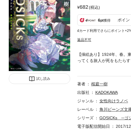
682
(税込)
ポイン
6
pt
獲得
dカード利用でさらにポイント+2
返品不可
【挿絵あり】1924年、春
ってくる旅人が死をもたらす
中、怪談どおりに殺人事件が
さる不思議な美少女、ヴィク
試し読み
著者
桜庭一樹
出版社
KADOKAWA
ジャンル
女性向けラノベ
レーベル
角川ビーンズ文
シリーズ
GOSICKs ─
電子版配信開始日
2017/12