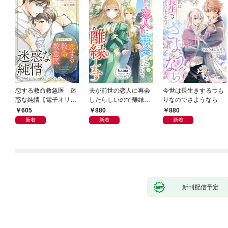
恋する救命救急医 迷
夫が前世の恋人に再会
今世は長生きするつも
惑な純情【電子オリジ
したらしいので離縁し
りなのでさようなら
ナル】
ます
605
880
880
新着
新着
新着
新刊配信予定