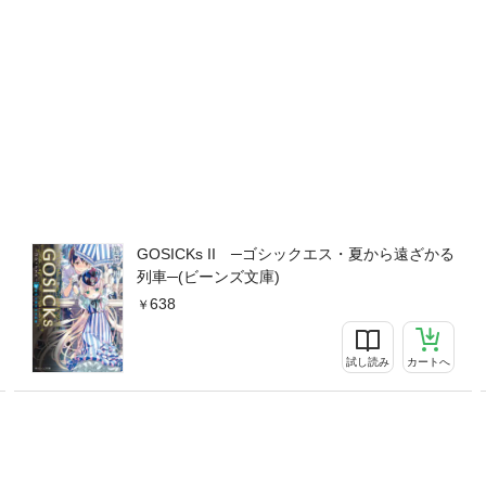
GOSICKs II ─ゴシックエス・夏から遠ざかる
列車─(ビーンズ文庫)
638
試し読み
カートへ