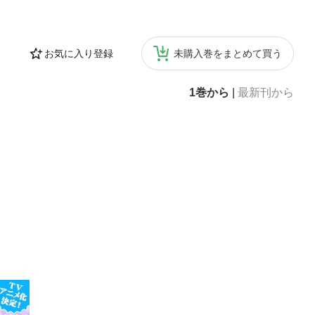
お気に入り登録
未購入巻をまとめて買う
1巻から
|
最新刊から