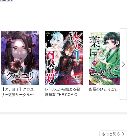
【タテヨミ】クロユ
レベル1から始まる召
薬屋のひとりごと
リ〜復讐サークル〜
喚無双 THE COMIC
もっと見る