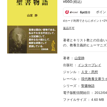
660
(税込)
ポイン
6
pt
獲得
dカード利用でさらにポイント+2
返品不可
著者とキリスト教との出会い
の、教養主義的ヒューマニズ
著者
山室静
出版社
インタープレイ
ジャンル
人文・思想
レーベル
現代教養文庫ラ
シリーズ
聖書物語
電子版配信開始日
2012/04
ファイルサイズ
4.60 MB