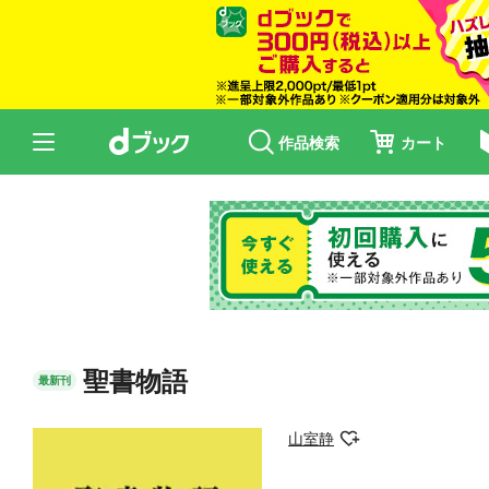
作品検索
カート
聖書物語
最新刊
山室静