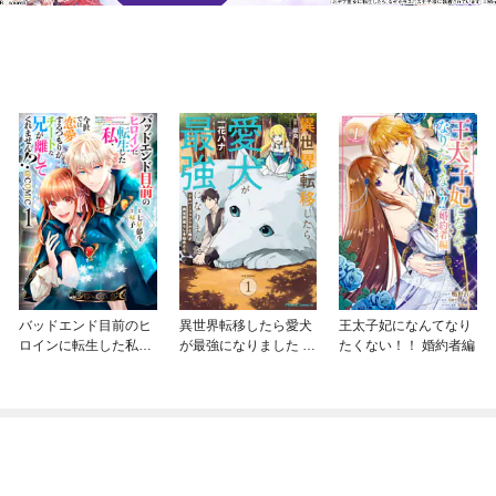
バッドエンド目前のヒ
異世界転移したら愛犬
王太子妃になんてなり
ロインに転生した私、
が最強になりました ～
たくない！！ 婚約者編
今世では恋愛するつも
シルバーフェンリルと
りがチートな兄が離し
俺が異世界暮らしを始
てくれません！？@C
めたら～ THE COMIC
OMIC