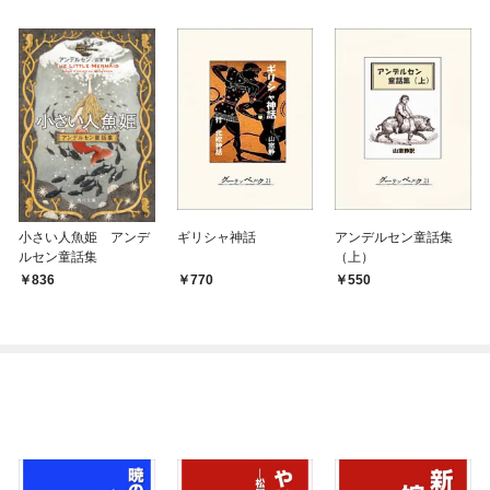
小さい人魚姫 アンデ
ギリシャ神話
アンデルセン童話集
ルセン童話集
（上）
836
770
550