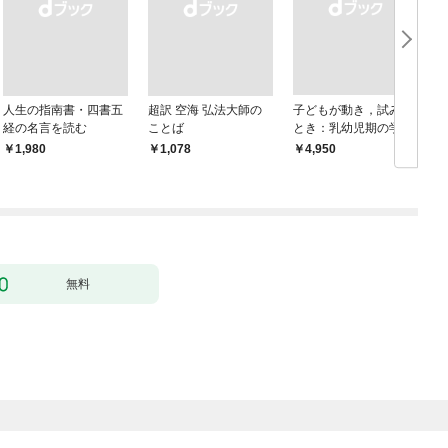
人生の指南書・四書五
超訳 空海 弘法大師の
子どもが動き，試みる
経の名言を読む
ことば
とき：乳幼児期の学び
におけるドゥルーズ／
￥1,980
￥1,078
￥4,950
￥
ガタリ論
無料