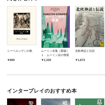
ニーベルンゲンの歌
ムーミン全集［新版］
北欧神話と伝説
１ ムーミン谷の彗星
660
1,320
1,672
インタープレイのおすすめ本