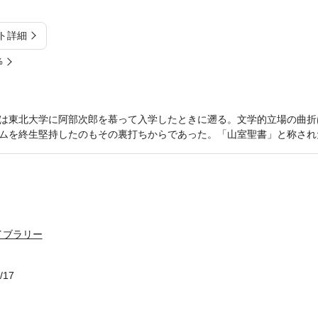
ト詳細
%
は東北大学に阿部次郎を慕って入学したときに遡る。文学的立場の曲折
ムを終生堅持したのもその裏打ちからであった。「山室聖書」と称され
イブラリー
/17