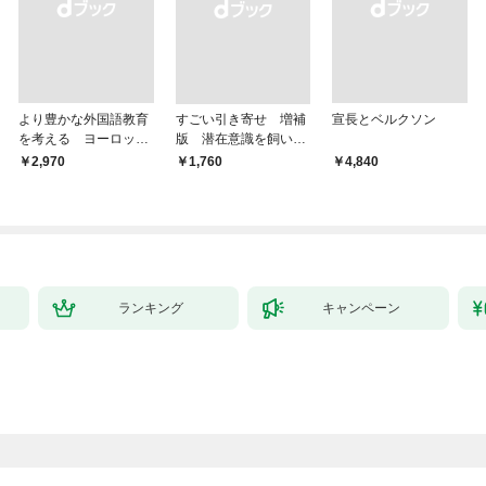
より豊かな外国語教育
すごい引き寄せ 増補
宣長とベルクソン
を考える ヨーロッパ
版 潜在意識を飼い馴
9か国の事例から
らす方法
￥2,970
￥1,760
￥4,840
ランキング
キャンペーン