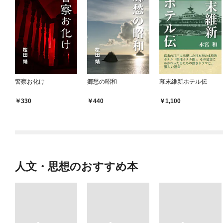
警察お化け
郷愁の昭和
幕末維新ホテル伝
330
440
1,100
人文・思想のおすすめ本