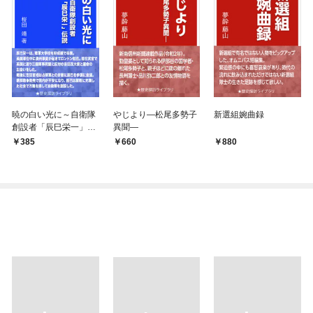
暁の白い光に～自衛隊
やじより―松尾多勢子
新選組婉曲録
創設者「辰巳栄一」伝
異聞―
説～
385
660
880