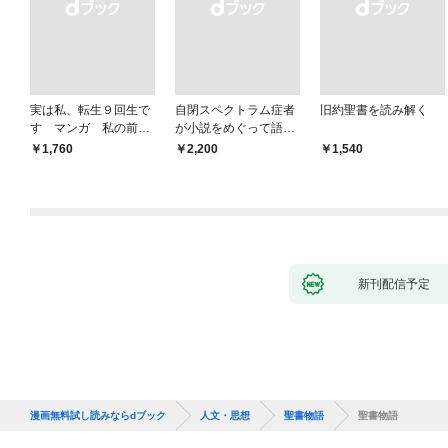
実は私、転生９回生で
自閉スペクトラム症者
旧約聖書を読み解く
す マンガ 私の前世
が小説をめぐって語り
物語
あう
￥1,760
￥2,200
￥1,540
新刊配信予定
漫画無料試し読みならdブック
人文・思想
聖書物語
聖書物語