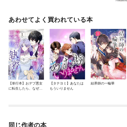
あわせてよく買われている本
【単行本】おデブ悪女
【タテヨミ】あなたは
結界師の一輪華
に転生したら、なぜか
もういりません
ラスボス王子様に執着
されています
同じ作者の本