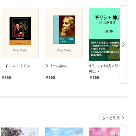
ニイルス・リイネ
タゴール詩集
ギリシャ神話＜付 北欧
神話＞
550
660
660
もっと見る