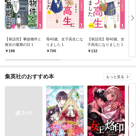
【単話売】事故物件と
母40歳、女子高生にな
【単話売】母40歳、女
私で
彼女の最期の日 1
りました 1
子高生になりました 1
1
198
700
132
9
集英社のおすすめ本
もっと見る