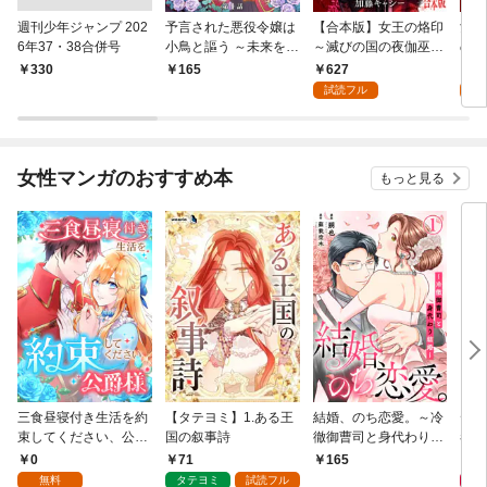
週刊少年ジャンプ 202
予言された悪役令嬢は
【合本版】女王の烙印
女王
6年37・38合併号
小鳥と謳う ～未来を知
～滅びの国の夜伽巫女
の夜
る専属執事に「君を救
～ 1
627
1
￥330
165
う」と言われました～
試読フル
試
分冊版 第1話
女性マンガのおすすめ本
もっと見る
三食昼寝付き生活を約
【タテヨミ】1.ある王
結婚、のち恋愛。～冷
デイ
束してください、公爵
国の叙事詩
徹御曹司と身代わり結
者に
様 1話
婚～1
版】
0
71
0
165
無料
タテヨミ
試読フル