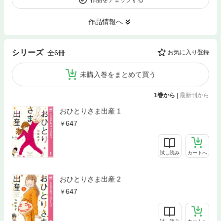
作品情報へ
シリーズ
全6冊
お気に入り登録
未購入巻をまとめて買う
1巻から
|
最新刊から
おひとりさま出産 1
647
試し読み
カートへ
おひとりさま出産 2
647