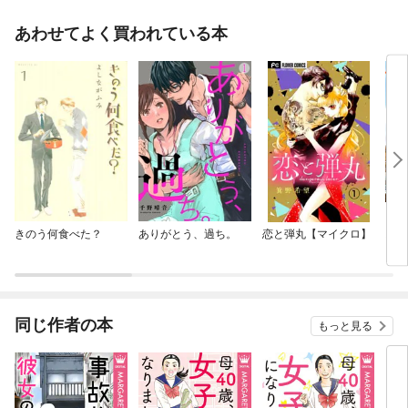
あわせてよく買われている本
きのう何食べた？
ありがとう、過ち。
恋と弾丸【マイクロ】
おひ
同じ作者の本
もっと見る