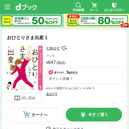
作品検索
カート
はじめての方へ
おひとりさま出産 1
七尾ゆず
マンガ
647
(税込)
5
pt
獲得
ポイント詳細
dカード利用でさらにポイント+2%
返品不可
試し読み
カートへ
今すぐ買う
作品をチェックする