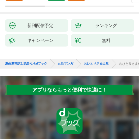
新刊配信予定
ランキング
キャンペーン
無料
漫画無料試し読みならdブック
女性マンガ
おひとりさま出産
おひとりさま出
アプリならもっと便利で快適に！