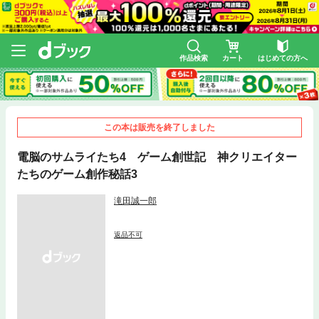
作品検索
カート
はじめての方へ
この本は販売を終了しました
電脳のサムライたち4 ゲーム創世記 神クリエイター
たちのゲーム創作秘話3
滝田誠一郎
返品不可