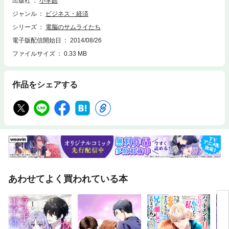
出版社
小学館
「第11章 カリスマソフト時代の幕開け～偶然と必然の出会いが生んだ金
字塔ドラクエ」「第12章 ファミコン追撃精力の胎動～打倒任天堂の野望
ジャンル
ビジネス・経済
を抱いた男たち」を収録。登場するのは、任天堂の山内溥、ナムコの中村
シリーズ
電脳のサムライたち
雅哉、ドラクエの堀井雄二、ハドソンの工藤浩(すべて敬称略)、など。こ
の作品は、2000年7月に青春出版社から出版された『ゲーム大国ニッポン
電子版配信開始日
2014/08/26
神々の興亡－2兆円市場の未来を拓いた男たち』を改題して電子化したも
ファイルサイズ
0.33 MB
のです。
作品をシェアする
あわせてよく買われている本