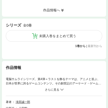
作品情報へ
シリーズ
全0冊
未購入巻をまとめて買う
1巻から
|
最新刊から
作品情報
電脳サムライシリーズ、第4弾＝ラストを飾るテーマは、アニメと並ぶ、
日本が世界に誇るゲームコンテンツ。その創世記のアーケード・ゲームか
ら、ファミコン、スーファミ、プレステ、X-BOXまで、群雄割拠したゲー
ム業界で生み出された、数々の名作ゲームの創作秘話を全4巻に渡り、歴
史の残る神クリエイターたちが、証言します。第3巻には「第9章 一社独
裁体制への道～ファミコンをめぐる2人の男の出会いと決別」「第10
著者
滝田誠一郎
章 “神々”の青春－堀井雄二の転機～超人気ゲームシリーズ誕生の序曲」