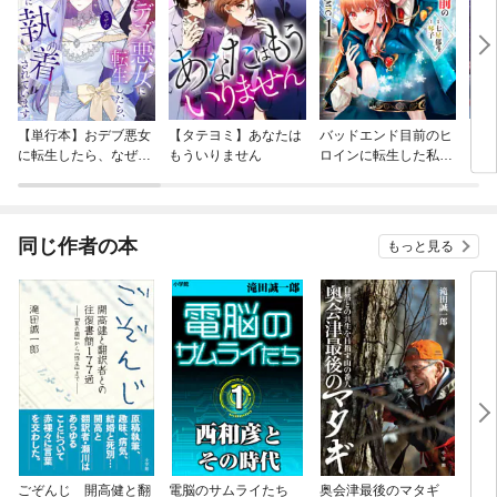
【単行本】おデブ悪女
【タテヨミ】あなたは
バッドエンド目前のヒ
【タ
に転生したら、なぜか
もういりません
ロインに転生した私、
リ〜
ラスボス王子様に執着
今世では恋愛するつも
されています
りがチートな兄が離し
てくれません！？@C
OMIC
同じ作者の本
もっと見る
ごぞんじ 開高健と翻
電脳のサムライたち
奥会津最後のマタギ
ＩＴ