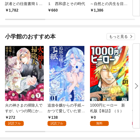
訳者との往復書簡１７
１ 西和彦とその時代
～自然との共生を目指
０年
７通
す山の番人～
1,782
660
1,386
1,
小学館のおすすめ本
もっと見る
火の神さまの掃除人で
追放令嬢からの手紙～
1000円ヒーロー 新
DIM
すが、いつの間にか花
かつて愛していた皆さ
札版【単話】（１）
9.
嫁として溺愛されてい
まへ 私のことなどお忘
272
138
0
8
ます【単話】（１）
れですか？～【単話】
試読フル
試読フル
無料
（１）