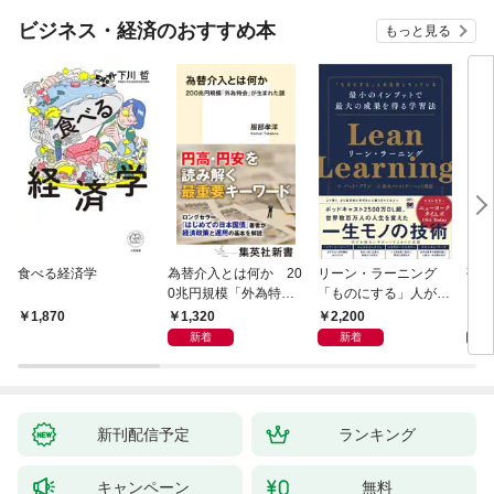
ビジネス・経済のおすすめ本
もっと見る
食べる経済学
為替介入とは何か 20
リーン・ラーニング
研究
0兆円規模「外為特
「ものにする」人が自
会」が生まれた謎
然とやっている 最小の
1,320
2,200
5,
1,870
インプットで最大の成
新着
新着
果を得る学習法
新刊配信予定
ランキング
キャンペーン
無料