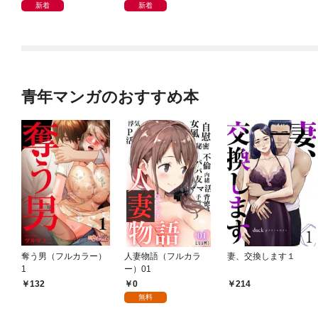
新着
新着
青年マンガのおすすめ本
奪う男（フルカラー）
人妻物語（フルカラ
妻、交換します１
1
ー）01
0
132
214
無料