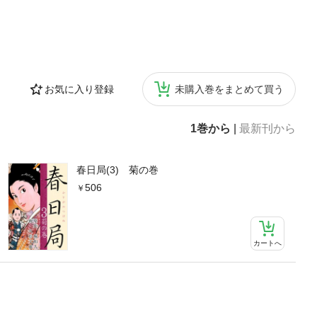
お気に入り登録
未購入巻をまとめて買う
1巻から
|
最新刊から
春日局(3) 菊の巻
506
カートへ