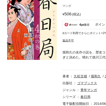
マンガ
506
(税込)
ポイン
4
pt
獲得
dカード利用でさらにポイント+2
返品不可
堀和久の名作小説を、歴史コ
ぎと決めた。晴れて徳川三
雑煮第四章 緋の袴第五章 
著者
久松文雄
堀和久
出版社
ゴマブックス
ジャンル
青年マンガ
シリーズ
春日局
電子版配信開始日
2014/06