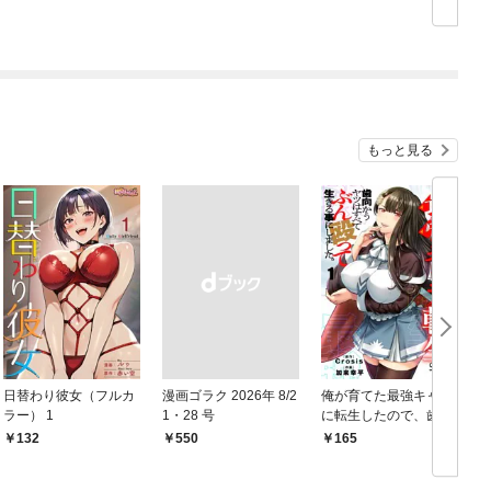
の！？ 第一話 火取
り魔の怪
もっと見る
日替わり彼女（フルカ
漫画ゴラク 2026年 8/2
俺が育てた最強キャラ
ラー） 1
1・28 号
に転生したので、歯向
かうヤツはすべてぶん
132
￥550
165
￥
殴って生きる事にしま
した。１