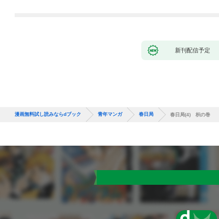
新刊配信予定
漫画無料試し読みならdブック
青年マンガ
春日局
春日局(4) 枳の巻