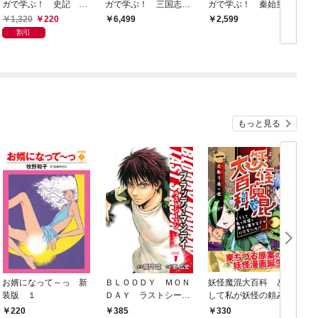
ガで学ぶ！ 史記 １
ガで学ぶ！ 三国志
ガで学ぶ！ 秦始皇
巻 項羽と劉邦 上
諸葛孔明 大合本
帝 合本
1,320
220
6,499
2,599
割引
もっと見る
お婿になって～っ 新
ＢＬＯＯＤＹ ＭＯＮ
妖怪魔混大百科 どう
装版 １
ＤＡＹ ラストシーズ
して私が妖怪の頼みを
ン 新装版 １
聞かなきゃいけない
220
385
330