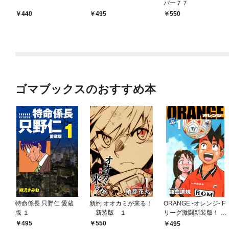
バー７７
440
495
550
ゴマブックスのおすすめ本
特命係長 只野仁 愛蔵
新約 オオカミが来る！
ORANGE -オレンジ- F
版 １
新装版 １
リーグ激闘新装版！ 第
１巻
495
550
495