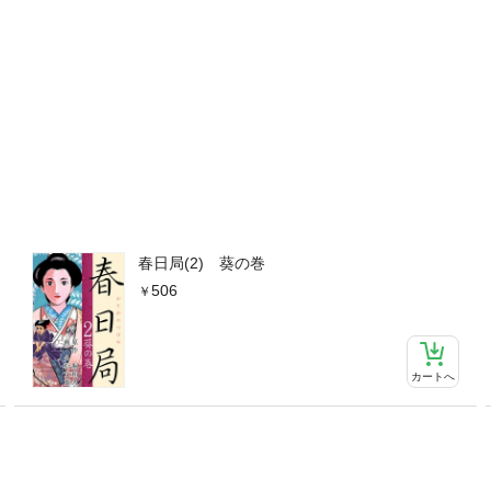
春日局(2) 葵の巻
506
カートへ