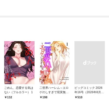
ごめん、恋愛する気は
二世界ハーレム～エロ
ビッグコミック 2026
ない（フルカラー） 1
ゲのしすぎで現実無双
年16号（2026年8月7
～１
日発売）
132
198
￥510