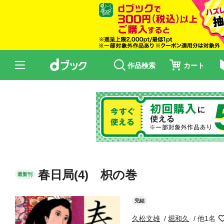
作品検索
カート
春日局(4) 枳の巻
最新刊
完結
久松文雄
堀和久
他1名