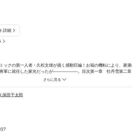
ト詳細
%
ミックの第一人者・久松文雄が描く感動巨編！お福の機転により、家康
代将軍に就任した家光だったが――――――。目次第一章 牡丹雪第二
山吹第六章 大炊頭第七章 鬼婆終章 からたち寺
久保田千太郎
/27