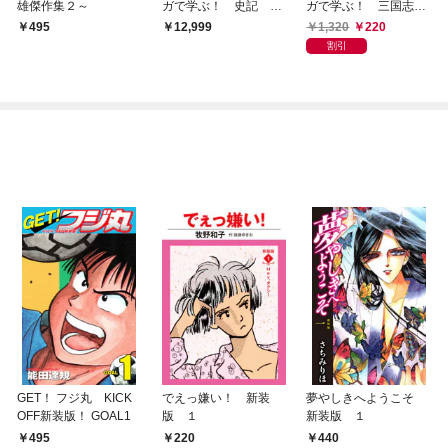
雄傑作集２～
ガで学ぶ！ 史記 大
ガで学ぶ！ 三国志
合本
諸葛孔明 １巻 臥竜
1,320
220
495
12,999
の志
割引
GET！ フジ丸 KICK
でえっ嫌い！ 新装
夢やしきへようこそ
OFF新装版！ GOAL1
版 １
新装版 １
495
220
440