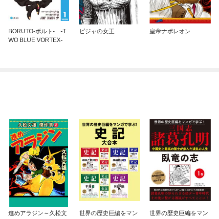
BORUTO-ボルト- -T
ビジャの女王
皇帝ナポレオン
WO BLUE VORTEX-
進めアラジン～久松文
世界の歴史巨編をマン
世界の歴史巨編をマン