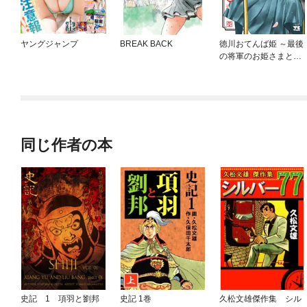
ヤングジャンプ
BREAK BACK
徳川おてんば姫 ～最後
の将軍のお姫さまとの
ゆかいな日常～
同じ作者の本
史記 1 項羽と劉邦
史記 1巻
久松文雄傑作集 シル