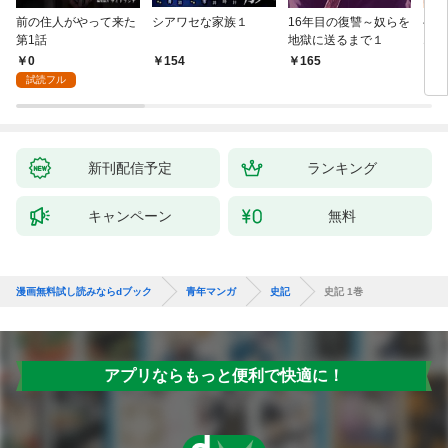
前の住人がやって来た
シアワセな家族１
16年目の復讐～奴らを
ベイ
第1話
地獄に送るまで１
エブ
版】
0
154
165
2
試読フル
新刊配信予定
ランキング
キャンペーン
無料
漫画無料試し読みならdブック
青年マンガ
史記
史記 1巻
アプリならもっと便利で快適に！