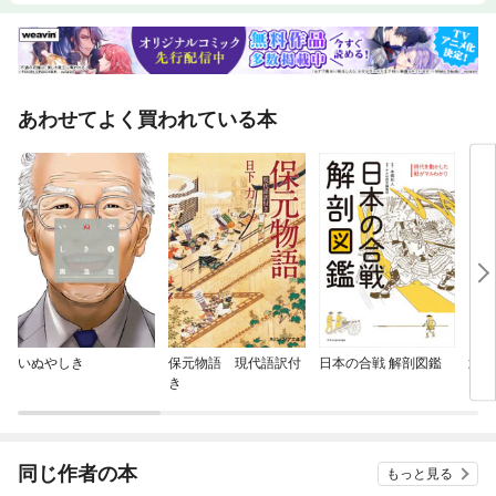
あわせてよく買われている本
いぬやしき
保元物語 現代語訳付
日本の合戦 解剖図鑑
武器
き
同じ作者の本
もっと見る