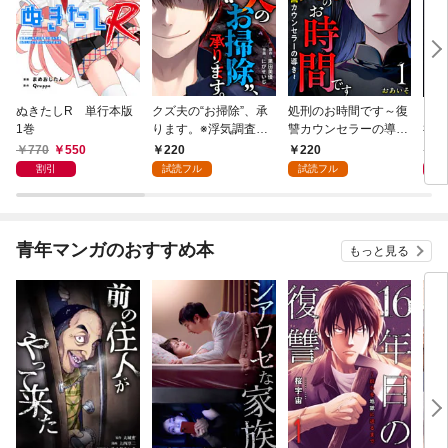
ぬきたしR 単行本版
クズ夫の“お掃除”、承
処刑のお時間です～復
凶妻
1巻
ります。※浮気調査、
讐カウンセラーの導き
神で
無料サービス付き 1巻
～ 1巻
1巻
770
550
220
220
7
割引
試読フル
試読フル
青年マンガのおすすめ本
もっと見る