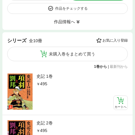
作品をチェックする
作品情報へ
シリーズ
全10冊
お気に入り登録
未購入巻をまとめて買う
1巻から
|
最新刊から
史記 1巻
495
カートへ
史記 2巻
495