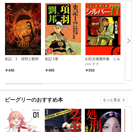
史記 1 項羽と劉邦
史記 1巻
久松文雄傑作集 シル
進め
バー７７
雄傑
440
495
550
4
ビーグリーのおすすめ本
もっと見る