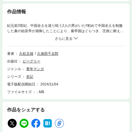
作品情報
紀元前3世紀、中国全土を巡り戦う2人の男がいた!!初めて中国全土を制服
した秦の始皇帝が崩御したことにより、秦帝国はぐらつき、圧政に耐えき
れなくなった民衆は次々と蜂起する。この戦乱の中、立ち上がったのは2
人の立場の違う男達……名門貴族の項羽と小役人上がりの劉邦である。こ
の二人が天下を奪い合う歴史大作!!
著者
久松文雄
久保田千太郎
出版社
ビーグリー
ジャンル
青年マンガ
シリーズ
史記
電子版配信開始日
2024/11/04
ファイルサイズ
- MB
作品をシェアする