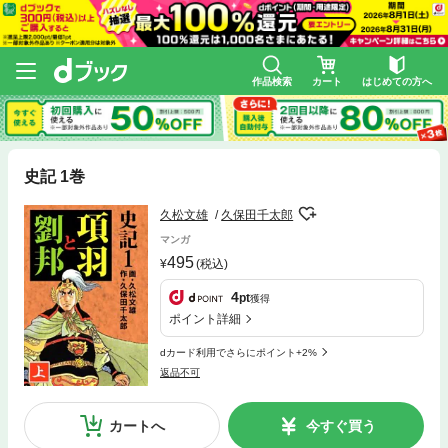
作品検索
カート
はじめての方へ
史記 1巻
久松文雄
久保田千太郎
マンガ
495
(税込)
4
pt
獲得
ポイント詳細
dカード利用でさらにポイント+2%
返品不可
カートへ
今すぐ買う