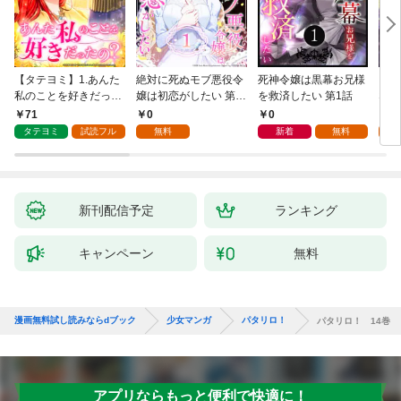
【タテヨミ】1.あんた
絶対に死ぬモブ悪役令
死神令嬢は黒幕お兄様
レベ
私のことを好きだった
嬢は初恋がしたい 第1
を救済したい 第1話
なり
の？
話
71
0
0
0
タテヨミ
試読フル
無料
新着
無料
新刊配信予定
ランキング
キャンペーン
無料
漫画無料試し読みならdブック
少女マンガ
パタリロ！
パタリロ！ 14巻
アプリならもっと便利で快適に！