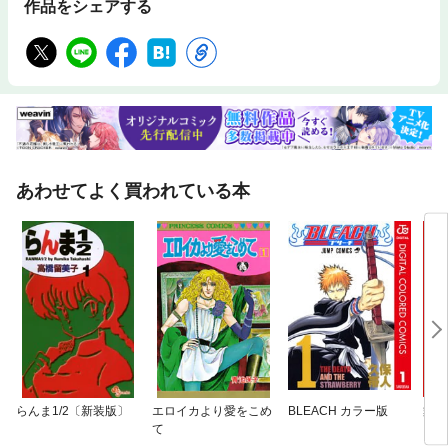
作品をシェアする
あわせてよく買われている本
らんま1/2〔新装版〕
エロイカより愛をこめ
BLEACH カラー版
舞妓
て
さん