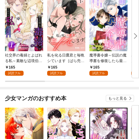
社交界の毒婦とよばれ
私を叱る日鷹君と毎晩
魔導書令嬢～伝説の魔
寡黙
る私～素敵な辺境伯令
シています［ばら売
導書を修復したら最強
力ゼ
息に腕を折られたの
り］ 第1話
の精霊が味方になりま
る～
165
165
165
1
で、責任とってもらい
した（クールな王弟殿
の声
試読フル
試読フル
試読フル
試
ます～［ばら売り］
下がなぜかいつもそば
～［
第1話
にいます）～［ばら売
01
り］ 第1話
少女マンガのおすすめ本
もっと見る