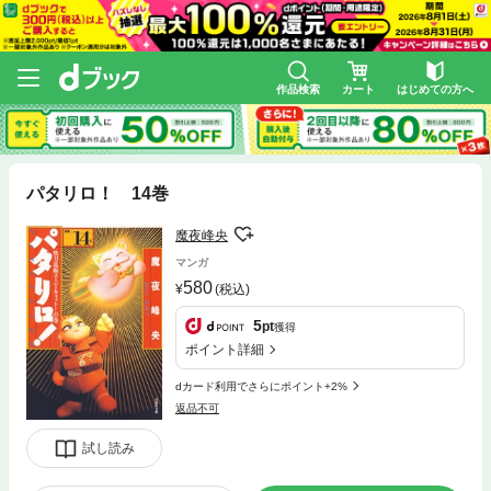
作品検索
カート
はじめての方へ
パタリロ！ 14巻
魔夜峰央
マンガ
580
(税込)
5
pt
獲得
ポイント詳細
dカード利用でさらにポイント+2%
返品不可
試し読み