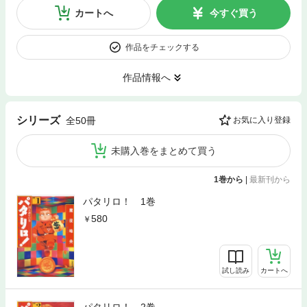
カートへ
今すぐ買う
作品をチェックする
作品情報へ
シリーズ
全50冊
お気に入り登録
未購入巻をまとめて買う
1巻から
|
最新刊から
パタリロ！ 1巻
580
試し読み
カートへ