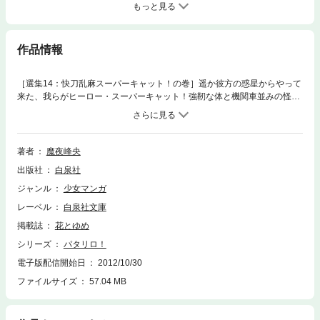
もっと見る
作品情報
［選集14：快刀乱麻スーパーキャット！の巻］遥か彼方の惑星からやって
来た、我らがヒーロー・スーパーキャット！強靭な体と機関車並みの怪力
で、テログループも一ひねり。そんな彼も目を回すパタリロの下心と
は…！？
著者
魔夜峰央
出版社
白泉社
ジャンル
少女マンガ
レーベル
白泉社文庫
掲載誌
花とゆめ
シリーズ
パタリロ！
電子版配信開始日
2012/10/30
ファイルサイズ
57.04 MB