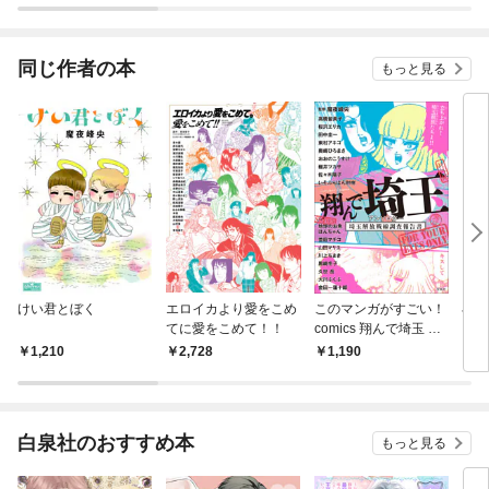
同じ作者の本
もっと見る
けい君とぼく
エロイカより愛をこめ
このマンガがすごい！
小説
てに愛をこめて！！
comics 翔んで埼玉 ア
琶湖
ンソロジー 埼玉解放戦
1,210
2,728
1,190
7
線調査報告書
白泉社のおすすめ本
もっと見る