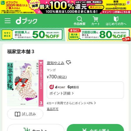
作品検索
カート
はじめての方へ
福家堂本舗 3
遊知やよみ
マンガ
700
(税込)
6
pt
獲得
ポイント詳細
dカード利用でさらにポイント+2%
返品不可
試し読み