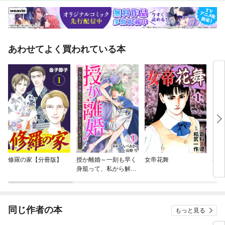
あわせてよく買われている本
修羅の家【分冊版】
授か離婚～一刻も早く
女帝花舞
初恋
身籠って、私から解放
してさしあげます！
同じ作者の本
もっと見る