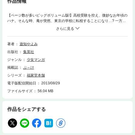
作品情報
【ページ数が多いビッグボリューム版!】高校受験を控え、微妙なお年頃の
ハナ。そんな時、庵が突然、東京の学校に転校することになり…? 一方、
雛と桧山薫の前に突然現れた舞妓･市雀。市雀と桧山、二人の間にはただ
ならぬ過去があったようで…。
著者
遊知やよみ
出版社
集英社
ジャンル
少女マンガ
掲載誌
ぶ～け
シリーズ
福家堂本舗
電子版配信開始日
2013/08/29
ファイルサイズ
56.04 MB
作品をシェアする