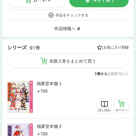
カートへ
今すぐ買う
作品をチェックする
作品情報へ
シリーズ
全7冊
お気に入り登録
未購入巻をまとめて買う
1巻から
|
最新刊から
福家堂本舗 1
700
試し読み
カートへ
福家堂本舗 2
700