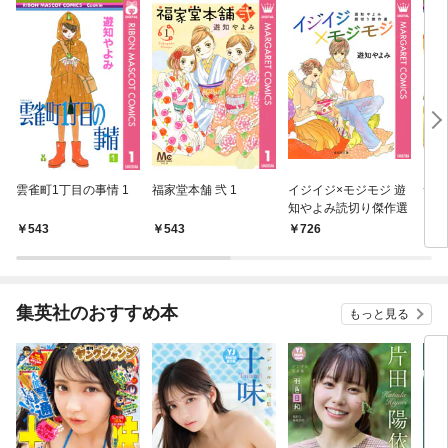
雲雀町1丁目の事情 1
福家堂本舗 弐 1
イジイジ×モジモジ 遊
素敵
知やよみ読切り傑作選
543
543
726
5
集英社のおすすめ本
もっと見る