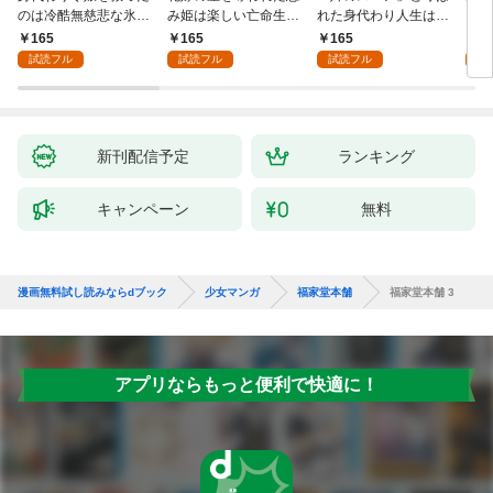
のは冷酷無慈悲な氷の
み姫は楽しい亡命生活
れた身代わり人生は、
うお
王子の愛でした１
はじめます！１
今日でやめることにし
１
165
165
165
1
ます～辺境で自由を満
試読フル
試読フル
試読フル
試
喫中なので、今さら真
の聖女と言われても知
りません！～１
新刊配信予定
ランキング
キャンペーン
無料
漫画無料試し読みならdブック
少女マンガ
福家堂本舗
福家堂本舗 3
アプリならもっと便利で快適に！