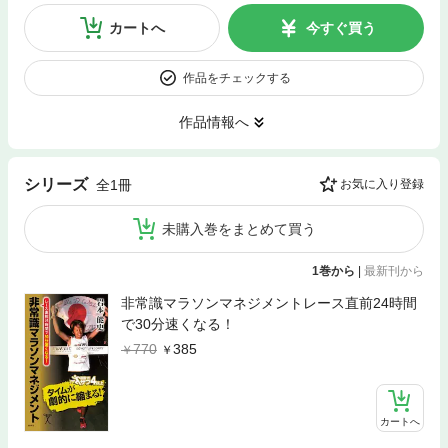
カートへ
今すぐ買う
作品をチェックする
作品情報へ
シリーズ
全1冊
お気に入り登録
未購入巻をまとめて買う
1巻から
|
最新刊から
非常識マラソンマネジメントレース直前24時間
で30分速くなる！
770
385
カートへ