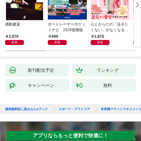
感動建築
ボートレーサーポケッ
心とからだの「歩きた
剣道
トナビ 2026後期版
くない」がなくなる
らせん流 ゆるらく歩
2,970
990
1,870
1,
き
新着
新着
新着
新刊配信予定
ランキング
キャンペーン
無料
漫画無料試し読みならdブック
スポーツ・アウトドア
非常識マラソンマネジメン
アプリならもっと便利で快適に！