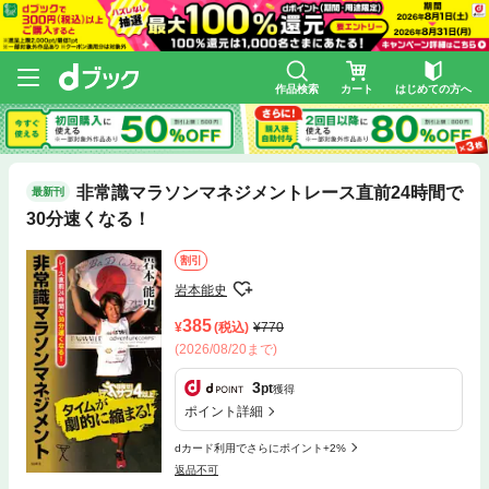
作品検索
カート
はじめての方へ
非常識マラソンマネジメントレース直前24時間で
最新刊
30分速くなる！
割引
岩本能史
385
(税込)
770
(2026/08/20まで)
3
pt
獲得
ポイント詳細
dカード利用でさらにポイント+2%
返品不可