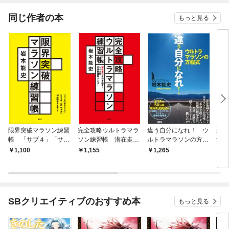
てくれません！？@C
OMIC
同じ作者の本
もっと見る
限界突破マラソン練習
完全攻略ウルトラマラ
違う自分になれ！ ウ
型破
帳 「サブ４」「サブ
ソン練習帳 潜在走力
ルトラマラソンの方程
法 
３．５」「サブ３１
を引き出す！ レベル
式
更新
1,100
1,155
1,265
8
５」「サブ３」１０週
別１３週間練習メニュ
間完全メニュー
ー
SBクリエイティブのおすすめ本
もっと見る