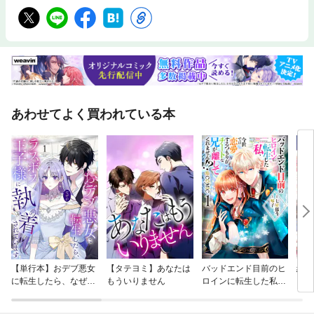
あわせてよく買われている本
【単行本】おデブ悪女
【タテヨミ】あなたは
バッドエンド目前のヒ
結界
に転生したら、なぜか
もういりません
ロインに転生した私、
ラスボス王子様に執着
今世では恋愛するつも
されています
りがチートな兄が離し