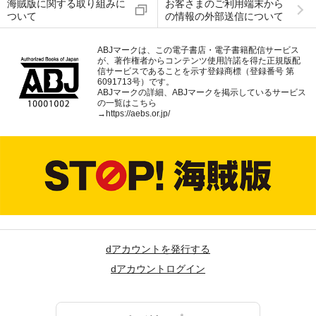
海賊版に関する取り組みに
お客さまのご利用端末から
ついて
の情報の外部送信について
ABJマークは、この電子書店・電子書籍配信サービス
が、著作権者からコンテンツ使用許諾を得た正規版配
信サービスであることを示す登録商標（登録番号 第
6091713号）です。
ABJマークの詳細、ABJマークを掲示しているサービス
の一覧はこちら
→
https://aebs.or.jp/
dアカウントを発行する
dアカウントログイン