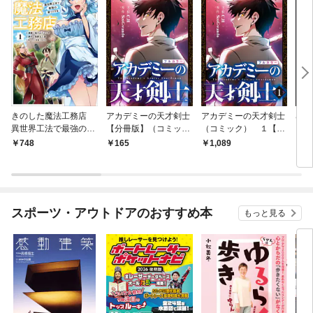
きのした魔法工務店
アカデミーの天才剣士
アカデミーの天才剣士
暴君
異世界工法で最強の家
【分冊版】（コミッ
（コミック） １【フ
【分
づくりを（コミック）
ク） １話【フルカラ
ルカラー】
ク）
748
165
1,089
1
１
ー】
ー】
スポーツ・アウトドアのおすすめ本
もっと見る