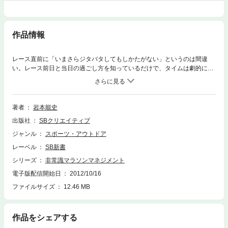
作品情報
レース直前に「いまさらジタバタしてもしかたがない」というのは間違
い。レース前日と当日の過ごし方を知っているだけで、タイムは劇的に短
縮する。初心者なら1時間、中堅ランナーなら30分はタイムが縮まる。し
かも、ラクにゴールできる。逆の見方をすると、日々頑張ってトレーニン
グを重ねてきても、レース直前の過ごし方を間違うと、タイムを大幅にロ
スする恐れがあるのだ。人気ランクラを主宰する異端の指導者が、徹頭徹
著者
岩本能史
尾、現場での実践から導き出した数々の最強メソッドを伝授する。
出版社
SBクリエイティブ
ジャンル
スポーツ・アウトドア
レーベル
SB新書
シリーズ
非常識マラソンマネジメント
電子版配信開始日
2012/10/16
ファイルサイズ
12.46 MB
作品をシェアする