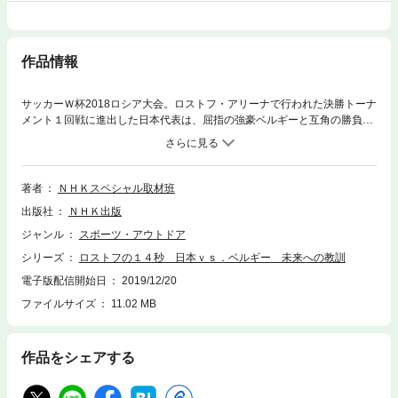
作品情報
サッカーＷ杯2018ロシア大会。ロストフ・アリーナで行われた決勝トーナ
メント１回戦に進出した日本代表は、屈指の強豪ベルギーと互角の勝負を
繰り広げる。後半アディショナルタイム、最後のワンプレーで勝負に出た
日本だったが……。大反響を呼んだＮＨＫスペシャル『ロストフの１４秒
～日本 vs．ベルギー 知られざる物語』（2018年12月放送）が、待望の
書籍化！長谷部・長友・吉田など、様々な選手の貴重な証言を得て、日本
著者
ＮＨＫスペシャル取材班
人の記憶に刻まれた「14秒」のドラマを完全再現する。
出版社
ＮＨＫ出版
ジャンル
スポーツ・アウトドア
シリーズ
ロストフの１４秒 日本ｖｓ．ベルギー 未来への教訓
電子版配信開始日
2019/12/20
ファイルサイズ
11.02 MB
作品をシェアする