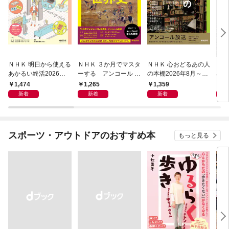
ＮＨＫ 明日から使える
ＮＨＫ ３か月でマスタ
ＮＨＫ 心おどるあの人
ＮＨ
あかるい終活2026年8
ーする アンコール 世
の本棚2026年8月～9
名著
月～9月
界史2026年8月
月
ン 
1,474
1,265
1,359
6
宣言
新着
新着
新着
スポーツ・アウトドアのおすすめ本
もっと見る