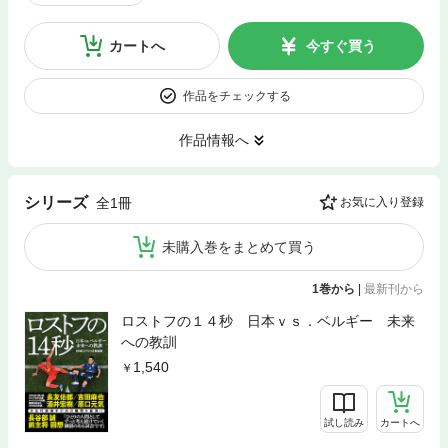
カートへ
今すぐ買う
作品をチェックする
作品情報へ
シリーズ
全1冊
お気に入り登録
未購入巻をまとめて買う
1巻から
|
最新刊から
ロストフの１４秒 日本ｖｓ．ベルギー 未来
への教訓
1,540
試し読み
カートへ