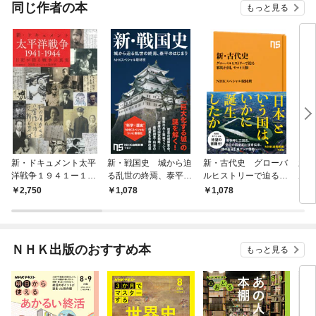
OMI
同じ作者の本
もっと見る
新・ドキュメント太平
新・戦国史 城から迫
新・古代史 グローバ
新・
洋戦争１９４１ー１９
る乱世の終焉、泰平の
ルヒストリーで迫る邪
ル・
４４ 日記が語る戦争
はじまり
馬台国、ヤマト王権
解く
2,750
1,078
1,078
1,
の真実
ＮＨＫ出版のおすすめ本
もっと見る