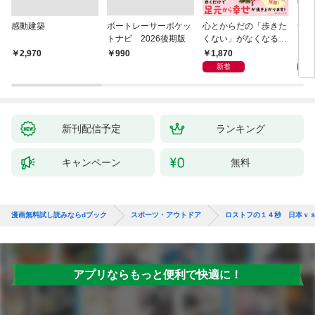
感動建築
ボートレーサーポケッ
心とからだの「歩きた
剣道
トナビ 2026後期版
くない」がなくなる
らせん流 ゆるらく歩
1,870
1,
￥2,970
￥990
き
新着
新刊配信予定
ランキング
キャンペーン
無料
漫画無料試し読みならdブック
スポーツ・アウトドア
ロストフの１４秒 日本ｖ
アプリならもっと便利で快適に！