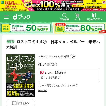
作品検索
カート
はじめての方へ
ロストフの１４秒 日本ｖｓ．ベルギー 未来へ
最新刊
の教訓
ＮＨＫスペシャル取材班
1,540
(税込)
14
pt
獲得
ポイント詳細
dカード利用でさらにポイント+2%
返品不可
試し読み