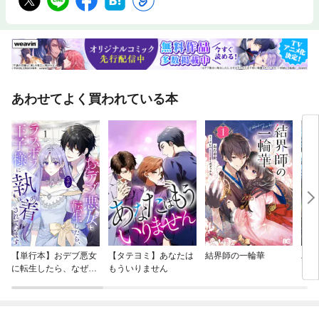
あわせてよく買われている本
【単行本】おデブ悪女
【タテヨミ】あなたは
結界師の一輪華
バッ
に転生したら、なぜか
もういりません
ロイ
ラスボス王子様に執着
今世
されています
りが
てく