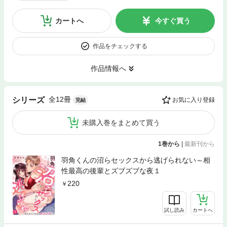
カートへ
今すぐ買う
作品をチェックする
作品情報へ
全12冊
シリーズ
お気に入り登録
完結
未購入巻をまとめて買う
1巻から
|
最新刊から
羽角くんの沼らセックスから逃げられない～相
性最高の後輩とズブズブな夜１
220
試し読み
カートへ