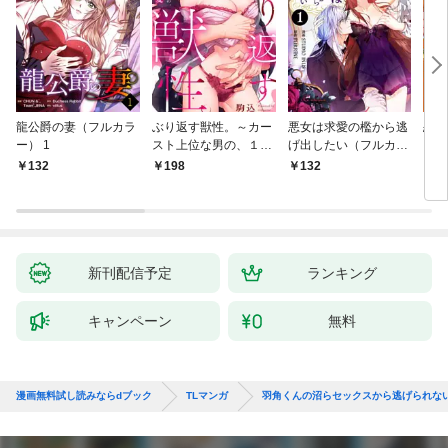
龍公爵の妻（フルカラ
ぶり返す獣性。～カー
悪女は求愛の檻から逃
恋す
ー） 1
スト上位な男の、１０
げ出したい（フルカラ
【fo
年越しの激愛１
ー） 1
132
198
132
2
新刊配信予定
ランキング
キャンペーン
無料
漫画無料試し読みならdブック
TLマンガ
羽角くんの沼らセックスから逃げられな