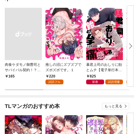
肉食ケダモノ御曹司と
推しの沼にズブズブで
暴君上司のおしりに飴
ふら
サバイバル契約！？～
ズボズボです。１
とムチ【電子単行本版
キス
無人島でカラダごと溶
／限定特典まんが付
220
825
2
￥165
かされて【全年齢版】
き】
試読フル
新着
試読増量
試
１
TLマンガのおすすめ本
もっと見る