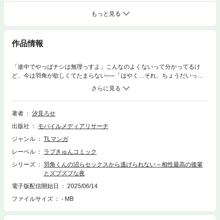
もっと見る
作品情報
「途中でやっぱナシは無理っすよ」こんなのよくないって分かってるけ
ど、今は羽角が欲しくてたまらない──「はやく…それ、ちょうだいっ」
７年も付き合っていた彼氏と別れた森田依鈴（もりたいすず）はどん底な
状態のまま、面倒見がいい後輩の羽角大和（はすみやまと）に愚痴る。
「森田さんに魅力がないと思ってないっすよ」と褒めるが、「誰が相手し
てくれるのさ。誘ったらノってくれるの～？」冗談交じりで言う依鈴に…
著者
汐見ろせ
「当たり前だろ」羽角の低音と力強い腕に包囲されて、きゅんきゅんっと
出版社
モバイルメディアリサーチ
奥まで締め付けられる。たっぷり指と舌でほぐされて、堪え性なく滴る水
滴…全身びくびくと沼落ち確定のセックス。こんなに気持ちいいのは、羽
ジャンル
TLマンガ
角とのセックスだけ…？
レーベル
ラブきゅんコミック
シリーズ
羽角くんの沼らセックスから逃げられない～相性最高の後輩
とズブズブな夜
電子版配信開始日
2025/06/14
ファイルサイズ
- MB