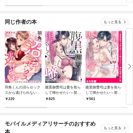
ロ】
たいのでコワモテ公爵
法み
の求婚はお断りです
（分
同じ作者の本
もっと見る
羽角くんの沼らセック
腹黒御曹司は妻を焦ら
腹黒御曹司は妻を焦ら
夜、
スから逃げられない～
して啼かせたい～契約
して啼かせたい～契約
相性最高の後輩とズブ
結婚は甘い罠【単行本
結婚は甘い罠【合本
220
825
561
5
ズブな夜１
版】
版】１
モバイルメディアリサーチのおすすめ
もっと見る
本