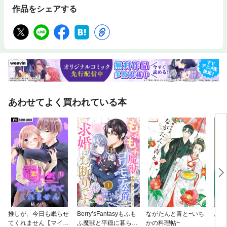
作品をシェアする
あわせてよく買われている本
推しが、今日も眠らせ
Berry’sFantasyもふも
ながたんと青と−いち
恋を
てくれません【マイク
ふ魔獣と平穏に暮らし
かの料理帖−
いは