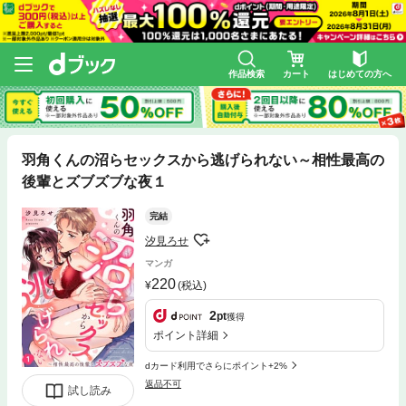
作品検索
カート
はじめての方へ
羽角くんの沼らセックスから逃げられない～相性最高の
後輩とズブズブな夜１
完結
汐見ろせ
マンガ
220
(税込)
2
pt
獲得
ポイント詳細
dカード利用でさらにポイント+2%
返品不可
試し読み