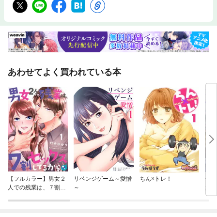
あわせてよく買われている本
【フルカラー】男女２
リベンジゲーム～愛憎
ちん×トレ！
仮面
人での残業は、７割セ
～
嫁に
ックスしてるから
売】