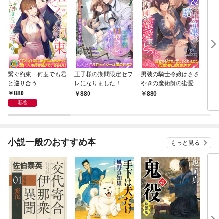
繋ぐ約束 何度でも君
王子様の期間限定セフ
男装の騎士令嬢はささ
工学
と巡り合う
レになりました！ 錬
やきの魔術師の蜜愛に
女
金術でヒミツのお薬を
とろける
たの
880
880
880
8
作っています
で施
新着
トと
小説一般のおすすめ本
もっと見る