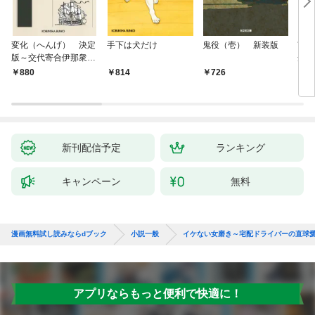
変化（へんげ） 決定
手下は犬だけ
鬼役（壱） 新装版
南町
版～交代寄合伊那衆異
舟の
聞（1）～
880
814
726
9
新刊配信予定
ランキング
キャンペーン
無料
漫画無料試し読みならdブック
小説一般
イケない女磨き～宅配ドライバーの直球
アプリならもっと便利で快適に！