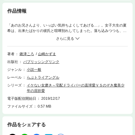
作品情報
「あのお兄さんより、いっぱい気持ちよくしてあげる…」。女子大生の夏
希は、出来たばかりの彼氏と喧嘩別れしてしまった。落ち込みつつも、彼
を見返そうと女磨きに精を出す。そんなある日、アパートに宅配便が届
く。夏希は、勇気を出して女磨きの成果を宅配便のドライバー・黒田で試
してみることに…。しかし肉体系の宅配ドライバーとの思わぬ恋の始まり
は、予想外の男の出現によって、思いも寄らない展開を見せる！ 大人の
著者
鍬津ころ
山崎かずま
三角関係を描いた読み切りレーベル「らぶトライアングル」の「イケない
出版社
パブリッシングリンク
シリーズ」待望の第三弾!!
ジャンル
小説一般
レーベル
らぶトライアングル
シリーズ
イケない女磨き～宅配ドライバーの直球愛ＶＳのぞき魔美少
年の屈折愛
電子版配信開始日
2019/12/17
ファイルサイズ
0.57 MB
作品をシェアする