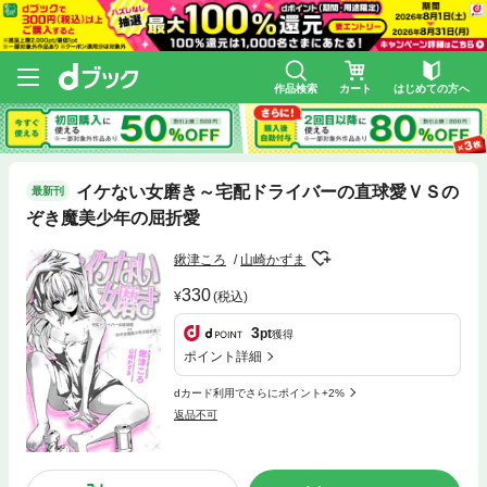
作品検索
カート
はじめての方へ
イケない女磨き～宅配ドライバーの直球愛ＶＳの
最新刊
ぞき魔美少年の屈折愛
鍬津ころ
山崎かずま
330
(税込)
3
pt
獲得
ポイント詳細
dカード利用でさらにポイント+2%
返品不可