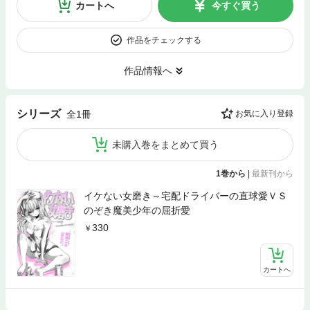
カートへ
今すぐ買う
作品をチェックする
作品情報へ
シリーズ
全1冊
お気に入り登録
未購入巻をまとめて買う
1巻から
|
最新刊から
イケない女磨き～宅配ドライバーの直球愛ＶＳ
のぞき魔美少年の屈折愛
330
カートへ