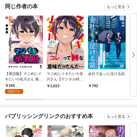
同じ作者の本
もっと見る
【単話版】マジめにイ
マジめにイキたい小名
会社であった泣ける話
アブ
キたい小名川さん 第1
川さん【デジタル特装
術家
話
版】
に乱
165
1,023
792
3
試読フル
パブリッシングリンクのおすすめ本
もっと見る