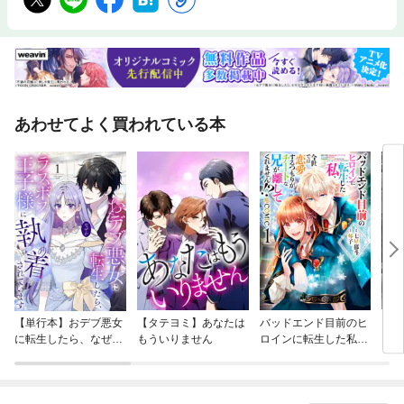
あわせてよく買われている本
【単行本】おデブ悪女
【タテヨミ】あなたは
バッドエンド目前のヒ
【タ
に転生したら、なぜか
もういりません
ロインに転生した私、
リ〜
ラスボス王子様に執着
今世では恋愛するつも
されています
りがチートな兄が離し
てくれません！？@C
OMIC