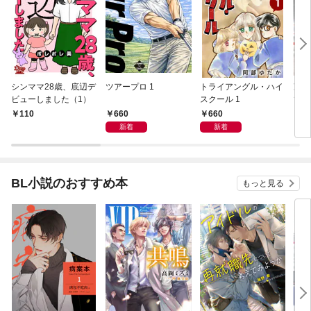
シンママ28歳、底辺デ
ツアープロ 1
トライアングル・ハイ
冷蔵
ビューしました（1）
スクール 1
てー
コレ
660
660
110
6
新着
新着
BL小説のおすすめ本
もっと見る