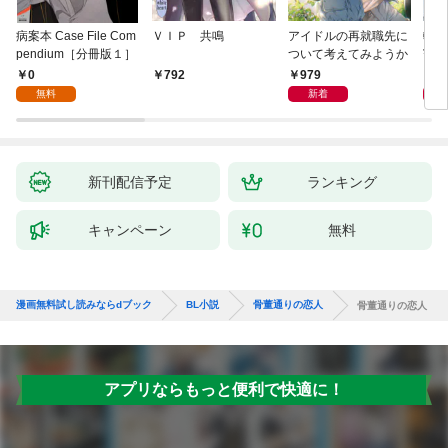
病案本 Case File Com
ＶＩＰ 共鳴
アイドルの再就職先に
転生
pendium［分冊版１］
ついて考えてみようか
寵姫
0
979
9
792
無料
新着
新刊配信予定
ランキング
キャンペーン
無料
漫画無料試し読みならdブック
BL小説
骨董通りの恋人
骨董通りの恋人
アプリならもっと便利で快適に！