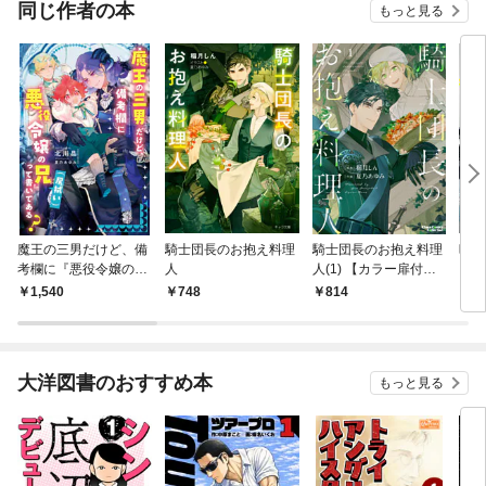
同じ作者の本
もっと見る
魔王の三男だけど、備
騎士団長のお抱え料理
騎士団長のお抱え料理
映画
考欄に『悪役令嬢の兄
人
人(1) 【カラー扉付き
ら
（尻拭い）』って書い
電子限定版】
1,540
748
814
9
てある？
大洋図書のおすすめ本
もっと見る