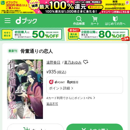
作品検索
カート
はじめての方へ
骨董通りの恋人
最新刊
遠野春日
夏乃あゆみ
935
(税込)
8
pt
獲得
ポイント詳細
dカード利用でさらにポイント+2%
返品不可