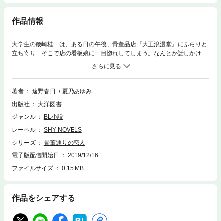
作品情報
大学生の磯崎桂一は、ある日の午後、骨董品店『大正浪漫堂』にふらりと
立ち寄り、そこで店の看板娘に一目惚れしてしまう。なんとか話しかけよ
うとする桂一だが、彼女からはそっけなくあしらわれてしまう。彼女のこ
とが知りたい！ そう思った桂一は大学の友人達に尋ね、驚くべき事実を
知る。『彼女』と思っていた相手は『彼』で、羽鳥ちなつという名前の同
じ大学の学生だというのだ！ ちなつに会うため大正浪漫堂に向かった桂
著者
遠野春日
夏乃あゆみ
一は、そこで見覚えのある雛人形を見つけて！？ お雛様が結ぶピュア・
出版社
大洋図書
ラブストーリー誕生！！
ジャンル
BL小説
レーベル
SHY NOVELS
シリーズ
骨董通りの恋人
電子版配信開始日
2019/12/16
ファイルサイズ
0.15 MB
作品をシェアする