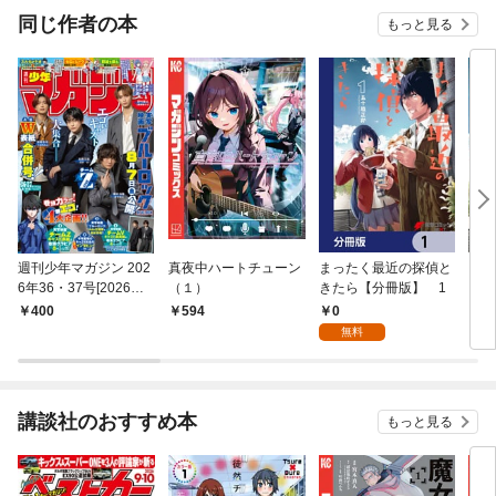
同じ作者の本
もっと見る
週刊少年マガジン 202
真夜中ハートチューン
まったく最近の探偵と
まっ
6年36・37号[2026年8
（１）
きたら【分冊版】 1
きた
月5日発売]
0
400
594
7
無料
講談社のおすすめ本
もっと見る