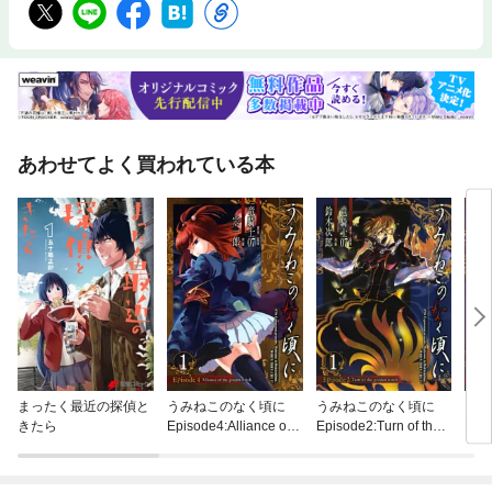
あわせてよく買われている本
まったく最近の探偵と
うみねこのなく頃に
うみねこのなく頃に
う
きたら
Episode4:Alliance of t
Episode2:Turn of the g
Epis
he golden witch
olden witch
he g