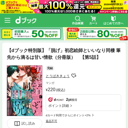
作品検索
カート
はじめての方へ
【dブック特別版】「脱げ」初恋絵師といいなり同棲 筆
先から滴るは甘い情欲（分冊版） 【第5話】
完結
とうばききょう
マンガ
220
(税込)
2
pt
獲得
ポイント詳細
dカード利用でさらにポイント+2%
返品不可
試し読み