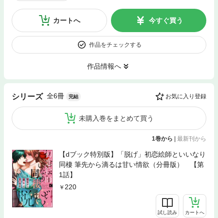
カートへ
今すぐ買う
作品をチェックする
作品情報へ
全6冊
シリーズ
お気に入り登録
完結
未購入巻をまとめて買う
1巻から
|
最新刊から
【dブック特別版】「脱げ」初恋絵師といいなり
同棲 筆先から滴るは甘い情欲（分冊版） 【第
1話】
220
試し読み
カートへ