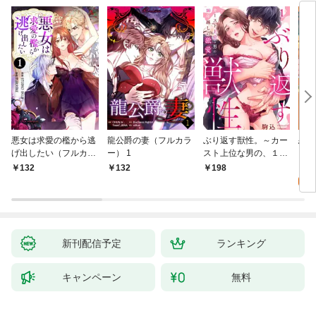
悪女は求愛の檻から逃
龍公爵の妻（フルカラ
ぶり返す獣性。～カー
恋す
げ出したい（フルカラ
ー） 1
スト上位な男の、１０
【fo
ー） 1
年越しの激愛１
2
132
132
198
試
新刊配信予定
ランキング
キャンペーン
無料