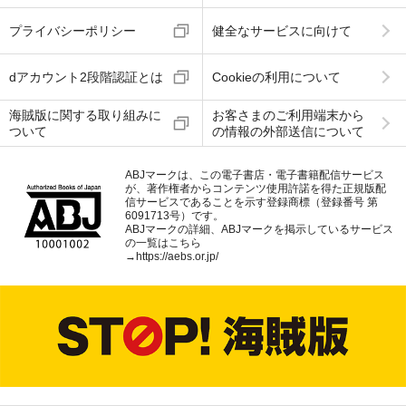
プライバシーポリシー
健全なサービスに向けて
dアカウント2段階認証とは
Cookieの利用について
海賊版に関する取り組みに
お客さまのご利用端末から
ついて
の情報の外部送信について
ABJマークは、この電子書店・電子書籍配信サービス
が、著作権者からコンテンツ使用許諾を得た正規版配
信サービスであることを示す登録商標（登録番号 第
6091713号）です。
ABJマークの詳細、ABJマークを掲示しているサービス
の一覧はこちら
→
https://aebs.or.jp/