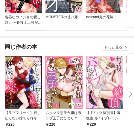
名器なカノジョの愛し
MONSTERの甘い牙
noicomi鬼の花嫁
その
方。 ～弁護士上司が私
む
に本気になるそうです
～
同じ作者の本
もっと見る
【ラブフリック】愛し
ムッツリ悪役令嬢は激
【dブック特別版】毎
強が
たくない捨てられ令嬢
ラブ王子にひとりエッ
晩絶頂バイブレーショ
子に
は、策士な王子に深す
チを目撃される！(1)
ン 処女OLは同僚カレ
れち
220
220
220
9
ぎる愛を注がれる(1)
に開発されます（分冊
～私