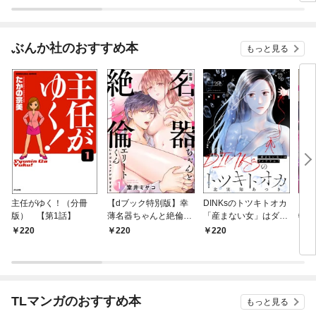
版） 【第1話】
ノな
ぶんか社のおすすめ本
もっと見る
主任がゆく！（分冊
【dブック特別版】幸
DINKsのトツキトオカ
【d
版） 【第1話】
薄名器ちゃんと絶倫エ
「産まない女」はダメ
物伯
リートくん むさぼりエ
ですか？（分冊版）
嬢は
220
220
220
2
ッチが甘すぎる（分冊
【第1話】
（分
版） 【第1話】
話】
TLマンガのおすすめ本
もっと見る