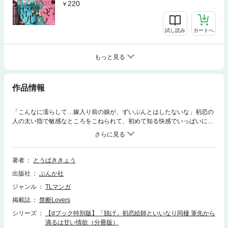
220
試し読み
カートへ
もっと見る
作品情報
「こんなに濡らして…嫁入り前の娘が、ずいぶんとはしたないな」初恋の
人の太い指で敏感なところをこねられて、初めて知る快感でいっぱいにさ
れて…！ 時は大正――家も両親も失った双葉千代は、絵描きだった父のか
つての弟子である一条清のもとを訪ねることに。清は千代にとって初恋の
人。でも現れたのは、昔の面影もない、無精ひげの生えたぶっきらぼうな
男だった！ 家に置いてくれるならなんでもするという千代に清は「絵のモ
著者
とうばききょう
デルになれ」といい渡す。だけど彼が求めていたのは裸体のモデルで―
出版社
ぶんか社
―…!? 千代のあられもない姿に、清はなぜか切羽詰まった表情になっ
て…!! 【不器用な人気絵師】×【健気な天涯孤独娘】のピュアな大正ロマン
ジャンル
TLマンガ
恋物語♪※この作品は「禁断Lovers Vol.130」に収録されております。重複
掲載誌
禁断Lovers
購入にご注意下さい。
シリーズ
【dブック特別版】「脱げ」初恋絵師といいなり同棲 筆先から
滴るは甘い情欲（分冊版）