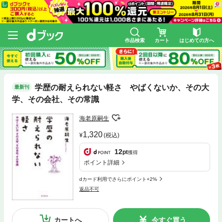
作品検索
カート
はじめての方へ
学歴の耐えられない軽さ やばくないか、その大
最新刊
学、その会社、その常識
海老原嗣生
1,320
(税込)
12
pt
獲得
ポイント詳細
dカード利用でさらにポイント+2%
返品不可
カートへ
今すぐ買う