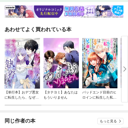
あわせてよく買われている本
【単行本】おデブ悪女
【タテヨミ】あなたは
バッドエンド目前のヒ
【タ
に転生したら、なぜか
もういりません
ロインに転生した私、
リ〜
ラスボス王子様に執着
今世では恋愛するつも
されています
りがチートな兄が離し
てくれません！？@C
OMIC
同じ作者の本
もっと見る