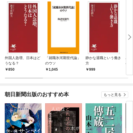
外国人急増、日本はど
「就職氷河期世代論」
静かな退職という働き
AI
うなる？
のウソ
方
の事
850
1,045
999
3
朝日新聞出版のおすすめ本
もっと見る