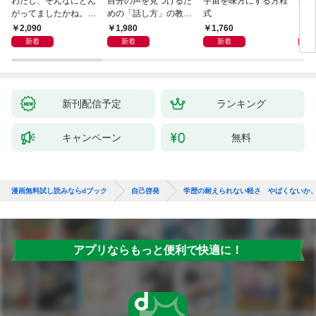
わたし、そんなにとん
自分の声を見つけるた
宇宙を味方にする方程
基地
がってましたかね。
めの「話し方」の教
式
るた
獅子座、Ａ型、丙午は
室 Ｏｒａｃｙ（オラ
2,090
1,980
1,760
2,
めぐる
シー）
新着
新着
新着
新刊配信予定
ランキング
キャンペーン
無料
漫画無料試し読みならdブック
自己啓発
学歴の耐えられない軽さ やばくないか
アプリならもっと便利で快適に！