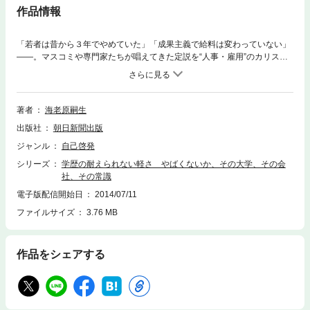
作品情報
「若者は昔から３年でやめていた」「成果主義で給料は変わっていない」
――。マスコミや専門家たちが唱えてきた定説を“人事・雇用”のカリスマ
がデータをもとに一刀両断。厳しい雇用情勢の下、知っておきたい驚きの
真実がわかる。
著者
海老原嗣生
出版社
朝日新聞出版
ジャンル
自己啓発
シリーズ
学歴の耐えられない軽さ やばくないか、その大学、その会
社、その常識
電子版配信開始日
2014/07/11
ファイルサイズ
3.76 MB
作品をシェアする