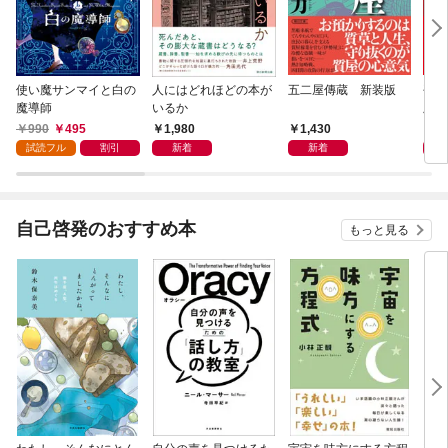
使い魔サンマイと白の
人にはどれほどの本が
五二屋傳蔵 新装版
平成
魔導師
いるか
版
990
495
1,980
1,430
1,
試読フル
割引
新着
新着
自己啓発のおすすめ本
もっと見る