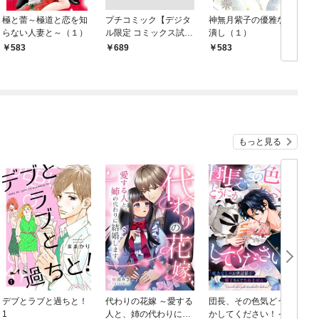
極と蕾～極道と恋を知
プチコミック【デジタ
神無月紫子の優雅な暇
らない人妻と～（１）
ル限定 コミックス試し
潰し（１）
読み特典付き】 2026
583
￥689
583
年9月号（2026年8月7
日発売）
もっと見る
デブとラブと過ちと！
代わりの花嫁 ～愛する
団長、その色気どうに
＆
1
人と、姉の代わりに結
かしてください！～魔