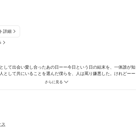
ト詳細
%
として出会い愛し合ったあの日ーー今日という日の結末を、一体誰が知
人として共にいることを選んだ僕らを、人は罵り嫌悪した。けれどーー
愛し合うと誓ったのだから…。衝撃の完結巻！！
クス