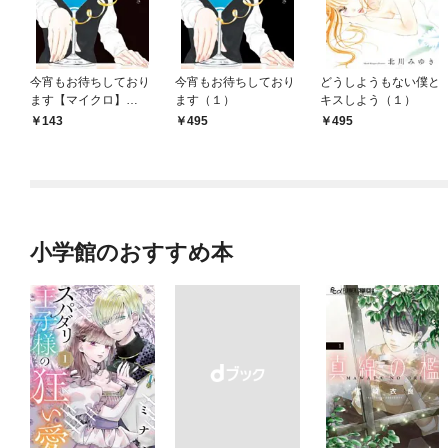
今宵もお待ちしており
今宵もお待ちしており
どうしようもない僕と
ます【マイクロ】
ます（１）
キスしよう（１）
（１）
143
495
495
小学館のおすすめ本