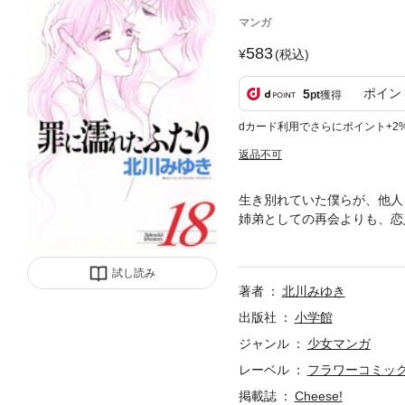
マンガ
583
(税込)
ポイン
5
pt
獲得
dカード利用でさらにポイント+2
返品不可
生き別れていた僕らが、他人
姉弟としての再会よりも、恋
は2人だけの世界で、永遠に
試し読み
著者
北川みゆき
出版社
小学館
ジャンル
少女マンガ
レーベル
フラワーコミッ
掲載誌
Cheese!