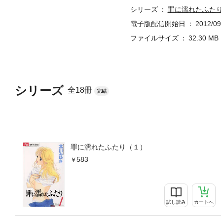
シリーズ
罪に濡れたふた
電子版配信開始日
2012/09
ファイルサイズ
32.30 MB
シリーズ
全18冊
完結
罪に濡れたふたり（１）
583
試し読み
カートへ