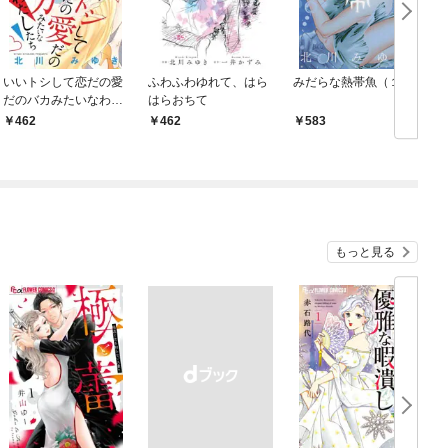
いいトシして恋だの愛
ふわふわゆれて、はら
みだらな熱帯魚（１）
だのバカみたいなわた
はらおちて
したち
462
462
583
もっと見る