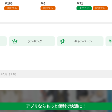
～１
負をすることになりま
させてみせます
165
0
71
した第1話
試読フル
試読フル
タテヨミ
試読フル
ランキング
キャンペーン
ふたり（１８）
アプリならもっと便利で快適に！