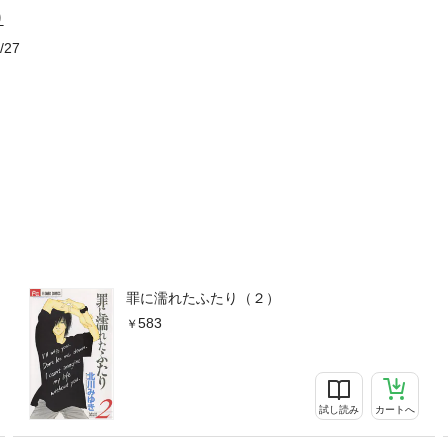
り
/27
罪に濡れたふたり（２）
583
試し読み
カートへ