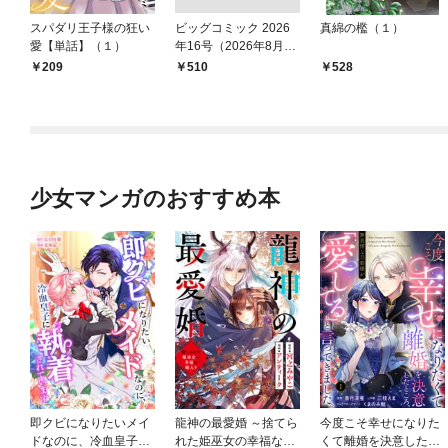
スパダリ王子様の狂い
ビッグコミック 2026
真綿の檻（１）
愛【単話】（１）
年16号（2026年8月7
日発売）
209
￥510
528
少女マンガのおすすめ本
即クビになりたいメイ
龍神の最愛婚 ～捨てら
今度こそ幸せになりた
ドなのに、冷血皇子に
れた姫巫女の幸福な嫁
くて離婚を決意したと