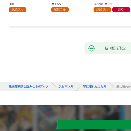
執着されています第1
入り～: 1
ころ、無表情な旦那様
0
165
198
99
話
が「愛してる」と言っ
試読フル
試読フル
試読フル
割引
てきました。1
新刊配信予定
漫画無料試し読みならdブック
少女マンガ
罪に濡れたふたり
罪に濡れた