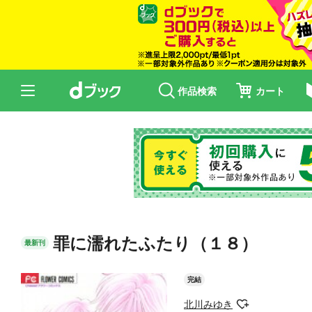
作品検索
カート
罪に濡れたふたり（１８）
最新刊
完結
北川みゆき