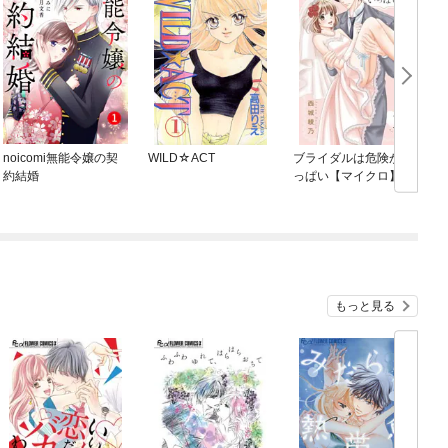
noicomi無能令嬢の契
WILD☆ACT
ブライダルは危険がい
R
約結婚
っぱい【マイクロ】
もっと見る