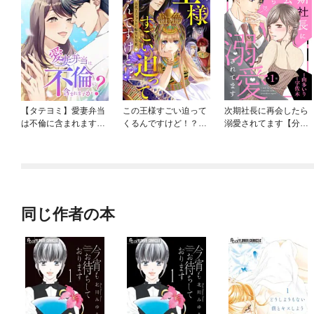
【タテヨミ】愛妻弁当
この王様すごい迫って
次期社長に再会したら
は不倫に含まれます
くるんですけど！？～
溺愛されてます【分冊
か？
古代エジプトに転生し
版】
た私～
同じ作者の本