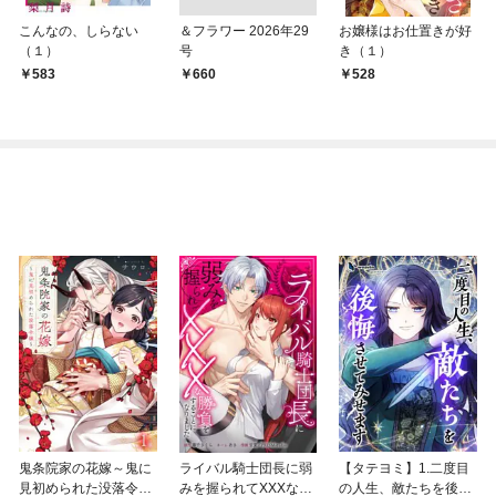
こんなの、しらない
＆フラワー 2026年29
お嬢様はお仕置きが好
（１）
号
き（１）
583
￥660
528
鬼条院家の花嫁～鬼に
ライバル騎士団長に弱
【タテヨミ】1.二度目
見初められた没落令嬢
みを握られてXXXな勝
の人生、敵たちを後悔