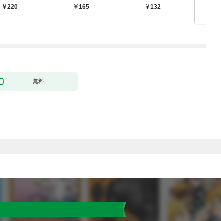
婚します～ 1
力なしのお世話係は魅
220
165
132
￥
了なんてされません～
１
無料