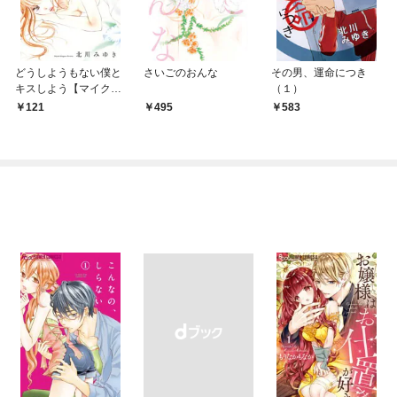
どうしようもない僕と
さいごのおんな
その男、運命につき
キスしよう【マイク
（１）
ロ】（１）
121
495
583