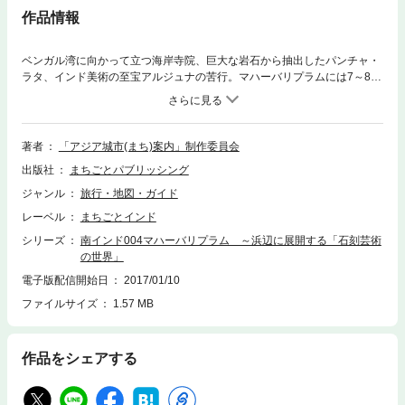
作品情報
ベンガル湾に向かって立つ海岸寺院、巨大な岩石から抽出したパンチャ・
ラタ、インド美術の至宝アルジュナの苦行。マハーバリプラムには7～8世
紀、南インド美術の黄金時代につくられたヒンドゥー寺院が残ります。世
界遺産にも指定されているこれら遺跡を図版や写真とともに案内します。
かんたんな図版、地図計8点収録。
著者
「アジア城市(まち)案内」制作委員会
出版社
まちごとパブリッシング
ジャンル
旅行・地図・ガイド
レーベル
まちごとインド
シリーズ
南インド004マハーバリプラム ～浜辺に展開する「石刻芸術
の世界」
電子版配信開始日
2017/01/10
ファイルサイズ
1.57 MB
作品をシェアする