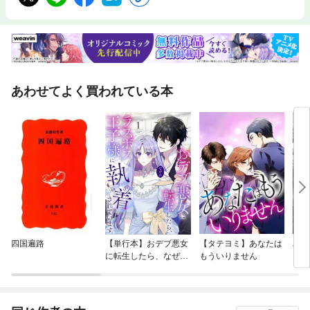
あわせてよく買われている本
四国遍路
【単行本】おデブ悪女
【タテヨミ】あなたは
バッ
に転生したら、なぜか
もういりません
ロイ
ラスボス王子様に執着
今世
されています
りが
てく
OMI