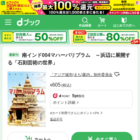
作品検索
カート
はじめての方へ
南インド004マハーバリプラム ～浜辺に展開す
最新刊
る「石刻芸術の世界」
「アジア城市(まち)案内」制作委員会
605
(税込)
5
pt
獲得
ポイント詳細
dカード利用でさらにポイント+2%
返品不可
カートへ
今すぐ買う