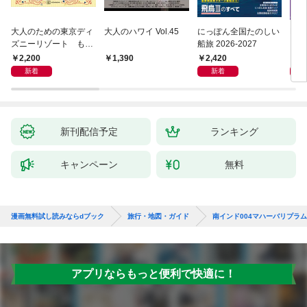
大人のための東京ディ
大人のハワイ Vol.45
にっぽん全国たのしい
D1
ズニーリゾート もっ
船旅 2026-2027
イ 2
とやさしいガイド
2,200
2,420
2,
1,390
新着
新着
新刊配信予定
ランキング
キャンペーン
無料
漫画無料試し読みならdブック
旅行・地図・ガイド
南インド004マハーバリプラ
アプリならもっと便利で快適に！