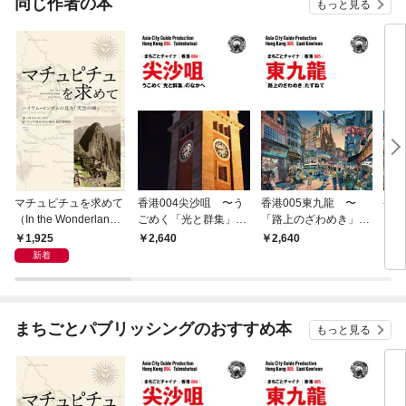
同じ作者の本
もっと見る
マチュピチュを求めて
香港004尖沙咀 〜う
香港005東九龍 〜
香港
（In the Wonderland o
ごめく「光と群集」の
「路上のざわめき」た
りめ
f Peru） 〜ハイラ
なかへ
ずねて
風」
1,925
2,640
2,640
2,
ム・ビンガムの見た
WE
新着
「天空の城」
まちごとパブリッシングのおすすめ本
もっと見る