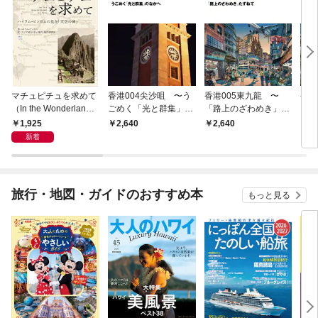
マチュピチュを求めて
香港004尖沙咀 〜う
香港005東九龍 〜
香港
（In the Wonderland o
ごめく「光と群集」の
「路上のざわめき」た
りめ
f Peru） 〜ハイラ
なかへ
ずねて
風」
1,925
2,640
2,640
2,
ム・ビンガムの見た
WE
新着
「天空の城」
旅行・地図・ガイドのおすすめ本
もっと見る