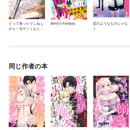
とって食ったりしねぇ
Berry’s Fantasy
恋のようなものじゃな
から～元ヤンくんとの
く
恋事情～
同じ作者の本