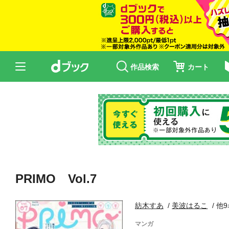
作品検索
カート
PRIMO Vol.7
紡木すあ
美波はるこ
他9
マンガ