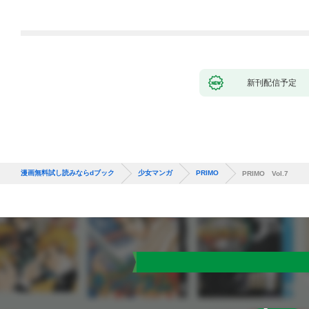
ます～［ばら売り］
第1話
新刊配信予定
漫画無料試し読みならdブック
少女マンガ
PRIMO
PRIMO Vol.7