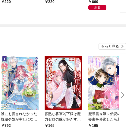
宰相様に抱かれていま
夜伽で囚われて（分冊
660
220
220
した。（分冊版）結婚
版） 【第1話】
新着
式は夢の中で！？
【第1話】
もっと見る
誰にも愛されなかった
寡黙な将軍閣下様は魔
魔導書令嬢～伝説の魔
醜穢令嬢が幸せになる
力ゼロの嫁が好きすぎ
導書を修復したら最強
まで 1
る～なぜか旦那様の心
の精霊が味方になりま
792
165
165
の声が聞こえます！？
した（クールな王弟殿