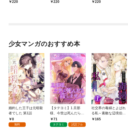
リートくん むさぼりエ
ですか？（分冊版）
220
220
220
ッチが甘すぎる（分冊
【第1話】
版） 【第1話】
少女マンガのおすすめ本
婚約した王子は元暗殺
【タテヨミ】1.旦那
社交界の毒婦とよばれ
者でした 第1話
様、今世は死んだら許
る私～素敵な辺境伯令
しません
息に腕を折られたの
0
71
165
で、責任とってもらい
無料
タテヨミ
試読フル