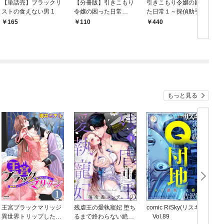
【単話売】ブラックリ
【分冊版】引きこもり
引きこもり令嬢の困っ
ストの食えない男 1
令嬢の困った日常
た日常１～探偵助手も
（１）～探偵助手もお
お付き合いも謹んでお
165
110
440
付き合いも謹んでお断
断りします！～
りします！～
もっと見る
王宮ブラックマリッジ
残虐王の愛執寵妃 堕ち
comic RiSky(リスキー)
異世界トリップしたら
るまで終わらない絶頂
Vol.89