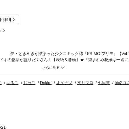
ト詳細
%
」――夢・ときめきが詰まった少女コミック誌『PRIMO プリモ』【Vol
ドキの物語が盛りだくさん！【表紙＆巻頭】★『望まれぬ花嫁は一途に
池マヤ） 忙しい日々を送るキースを癒やしてくれるのは、いつもの景
先生、美味しゅうございますか？』第6話（美波はるこ） 仕事の一環
に――!?★『ボクのいとしい怪力姫』第3話（じゃこ） 一緒の帰り道
こ
はるこ
じゃこ
Dokko
オイナツ
文月マロ
七里慧
陽名ユ
★『ドイツもこいつも』第7話（Dokko） ドイツの春に待っているの
うとした国でも救わなきゃダメですか？』第4話（作画：文月マロ／原
段落…と思いきや波乱の展開に!?★『恋愛共同戦線』第7話（七里慧
ずなのに寂しくて――？★『乙女ゲームのヒロインに転生して不安しか
（陽名ユキ） また次に来るイベントに備えていたのに、自分の知って
…？【読み切り】★『乙女と想い出骨董屋』（オイナツ） その骨董屋
/21