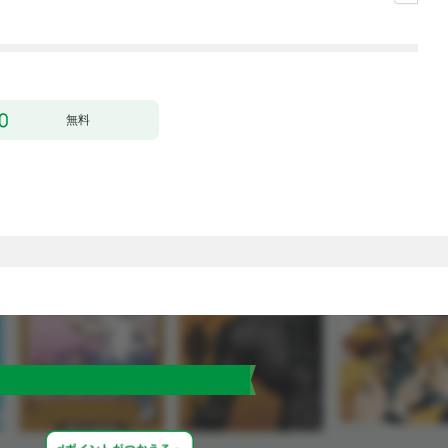
～［1話売り］ story0
下がなぜかいつもそば
1
にいます）～［ばら売
り］ 第1話
無料