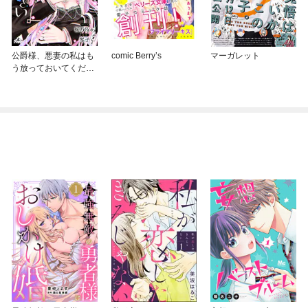
公爵様、悪妻の私はも
comic Berry’s
マーガレット
う放っておいてくださ
い 【連載版】