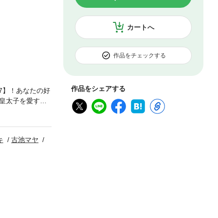
カートへ
作品をチェックする
作品をシェアする
.7】！あなたの好
皇太子を愛す』
色に映る銀色の
ではあるけれど…
、突如ふたりの後
キ
古池マヤ
は…「イースタ
作：踊る毒林檎）
） 共同戦線を張
ないけど、やっ
いたゲームの流れ
の店主には、あ