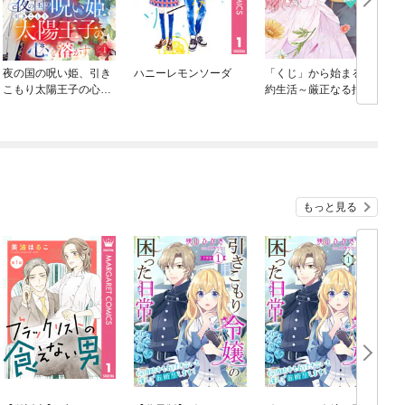
夜の国の呪い姫、引き
ハニーレモンソーダ
「くじ」から始まる婚
こもり太陽王子の心を
約生活～厳正なる抽選
溶かす（単話版）
の結果、笑わない次期
公爵様の婚約者に当選
しました～
もっと見る