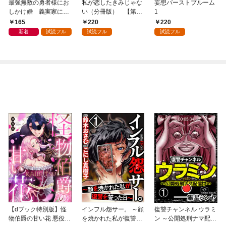
最強無敵の勇者様にお
私が恋したきみじゃな
妄想バーストブルーム
しかけ婚 義実家に搾
い（分冊版） 【第1
1
取されて愛を知らない
話】
165
220
220
彼に本当の愛を教えま
新着
試読フル
試読フル
試読フル
す！！ 1
【dブック特別版】怪
インフル怨サー。 ～顔
復讐チャンネル ウラミ
物伯爵の甘い花 悪役令
を焼かれた私が復讐を
ン ～公開処刑ナマ配信