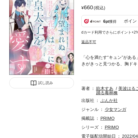
660
(税込)
ポイン
6
pt
獲得
dカード利用でさらにポイント+2
返品不可
「心を満たす“キュン”がある
きがきっと見つかる、胸ドキ
（漫画：紡木すあ／原作：古
――。【連載作品】★『兼松
試し読み
憧れの先生が自宅へくること
著者
紡木すあ
美波はる
ろから危険が迫ってきて…!?
踊る毒林檎
ー」のお祭り♪★『私を殺そ
出版社
ぶんか社
市場で買い物を済ませ、ひと
った彼の恋が実り、嬉しいは
ジャンル
少女マンガ
ぱり推ししか勝たん』第7話
掲載誌
PRIMO
とは少しずつ違ってきていて
シリーズ
PRIMO
る不思議な力があって…？
電子版配信開始日
2022/04