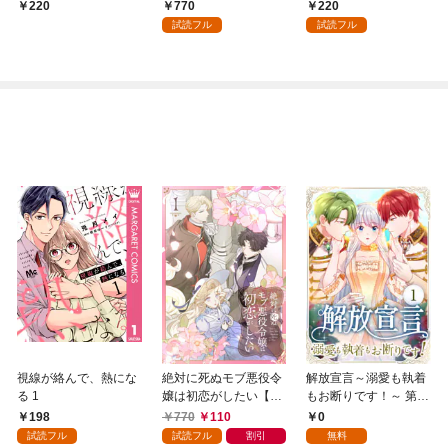
嬢はベッドで乱れ散る
誓った日～ （1）
中～（分冊版） 【第
770
220
220
（分冊版） 【第1
1話】
試読フル
試読フル
話】
視線が絡んで、熱にな
絶対に死ぬモブ悪役令
解放宣言～溺愛も執着
る 1
嬢は初恋がしたい【単
もお断りです！～ 第1
行本版】 1巻
話
198
770
110
0
試読フル
試読フル
割引
無料