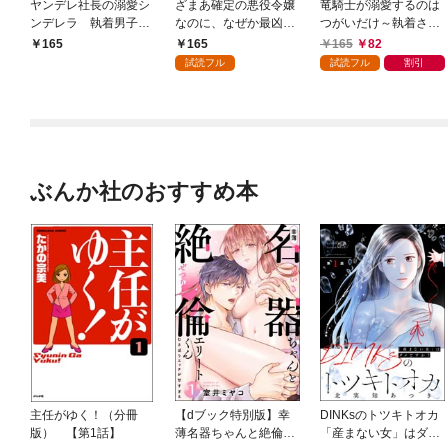
ヤンデレ社長の溺愛シ
ざまあ確定の悪役令嬢
竜騎士が溺愛するのは
ンデレラ 執着男子が
なのに、なぜか最凶パ
つがいだけ～執着され
見つけた本物の恋 1
パたちの溺愛が止まり
た悪役令嬢は逃げられ
165
165
82
165
ません！？ 1
ない～【単話売】 1話
試読フル
試読フル
割引
ぶんか社のおすすめ本
主任がゆく！（分冊
【dブック特別版】幸
DINKsのトツキトオカ
版） 【第1話】
薄名器ちゃんと絶倫エ
「産まない女」はダメ