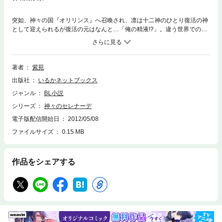
突如、神々の国『オリリンス』へ召喚され、凛は十二神のひとり復活の神
として迎えられるが復活の元はなんと…「俺の精液!?」。違う世界での
日々が始まるも、あたたかい人々にどう接していいかわからない。そこに
は凛のトラウマが関わるけれど、どんなときも戦いの神アレンが気付き助
けてくれ、少しずつ惹かれていった。でも、なぜか予言の神（♂）にキス
をされ、愛と美の神（♀×３）に襲われそうになったり！ 仕舞いにはアレ
著者
紫苑
ンに性器を扱かれ…!? 神様だって恋しちゃいます！
出版社
いるかネットブックス
ジャンル
BL小説
シリーズ
神々のセレナーデ
電子版配信開始日
2012/05/08
ファイルサイズ
0.15 MB
作品をシェアする