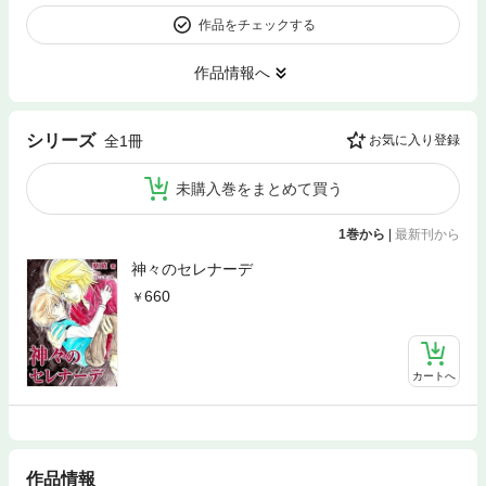
作品をチェックする
作品情報へ
シリーズ
全1冊
お気に入り登録
未購入巻をまとめて買う
1巻から
|
最新刊から
神々のセレナーデ
660
カートへ
作品情報