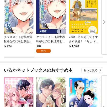
クラスメイトは異世界
クラスメイトは異世界
73歳、月５万円でます
72
転移なのに私は異世界
転移なのに私は異世界
ます快適！ 「ちょうど
「年
転生 １
転生【分冊版】 1
いい」を自分で創る ご
てく
0
924
1,320
1,
きげんプチプラ生活
合い
無料
いるかネットブックスのおすすめ本
もっと見る