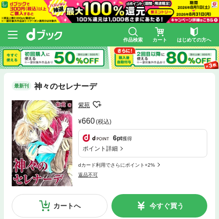
作品検索
カート
はじめての方へ
神々のセレナーデ
最新刊
紫苑
660
(税込)
6
pt
獲得
ポイント詳細
dカード利用でさらにポイント+2%
返品不可
カートへ
今すぐ買う