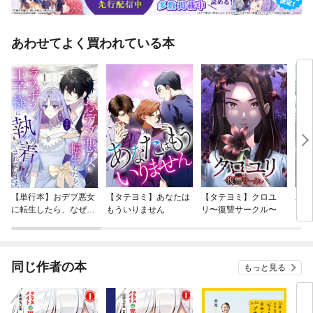
あわせてよく買われている本
【単行本】おデブ悪女
【タテヨミ】あなたは
【タテヨミ】クロユ
バッ
に転生したら、なぜか
もういりません
リ〜復讐サークル〜
ロイ
ラスボス王子様に執着
今世
されています
りが
てく
OMI
同じ作者の本
もっと見る