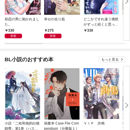
初恋の男に抱かれまし
幸せの在り処
どこかですれ違う偶然
チー
た。
がずっと続くと思って
いた
330
275
330
3
新着
新着
BL小説のおすすめ本
もっと見る
小説「二哈和他的白猫
病案本 Case File Com
ＶＩＰ 共鳴
転生
師尊」第1巻（ハスキ
pendium［分冊版１］
寵姫