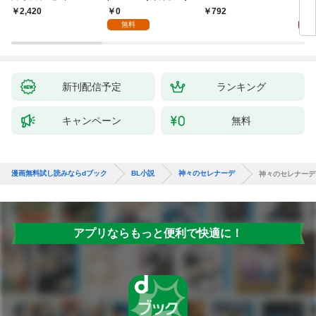
ーとかれのしろねこし
0
9
2,420
792
ずん）
無料
新刊配信予定
ランキング
キャンペーン
無料
漫画無料試し読みならdブック
BL小説
神々のセレナーデ
神々のセレナーデ
アプリならもっと便利で快適に！