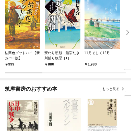
枯葉色グッドバイ【新
変わり朝顔 船宿たき
11月そして12月
うし
カバー版】
川捕り物暦［1］
微笑
999
880
1,980
8
筑摩書房のおすすめ本
もっと見る