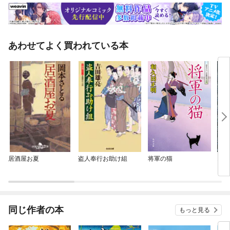
あわせてよく買われている本
居酒屋お夏
盗人奉行お助け組
将軍の猫
お江
同じ作者の本
もっと見る