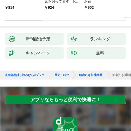
鬼を飼ってます おけ
お宿
の弦
いの戯作手帖
814
924
902
8
新刊配信予定
ランキング
キャンペーン
無料
漫画無料試し読みならdブック
歴史・時代
船宿たき川捕物暦
船宿たき川捕
アプリならもっと便利で快適に！