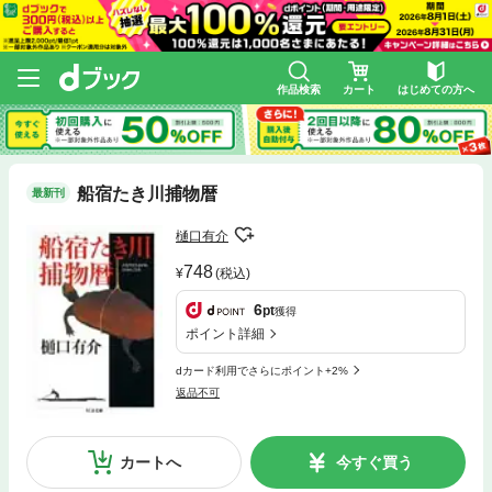
作品検索
カート
はじめての方へ
船宿たき川捕物暦
最新刊
樋口有介
748
(税込)
6
pt
獲得
ポイント詳細
dカード利用でさらにポイント+2%
返品不可
カートへ
今すぐ買う