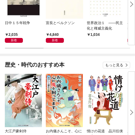
日中１５年戦争
宣長とベルクソン
世界政治１ ――民主
石原
化と権威主義化
導か
2,035
4,840
1,
1,034
新着
新着
歴史・時代のおすすめ本
もっと見る
大江戸豪剣侍
お内儀さんこそ、心に
情けの花道 品川任侠
必殺