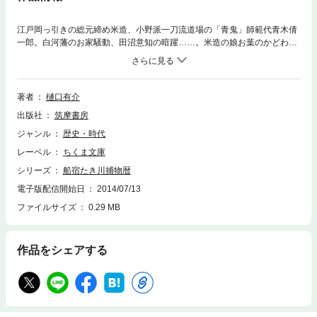
江戸岡っ引きの総元締め米造、小野派一刀流道場の「青鬼」師範代青木倩
一郎。白河藩のお家騒動、田沼意知の暗躍……。米造の娘お葉のかどわか
しを発端に米造と倩一郎が出会い、その出会いが幕閣をも巻き込む新たな
事件を呼ぶ。江戸情緒あふれる著者初の時代小説。
著者
樋口有介
出版社
筑摩書房
ジャンル
歴史・時代
レーベル
ちくま文庫
シリーズ
船宿たき川捕物暦
電子版配信開始日
2014/07/13
ファイルサイズ
0.29 MB
作品をシェアする