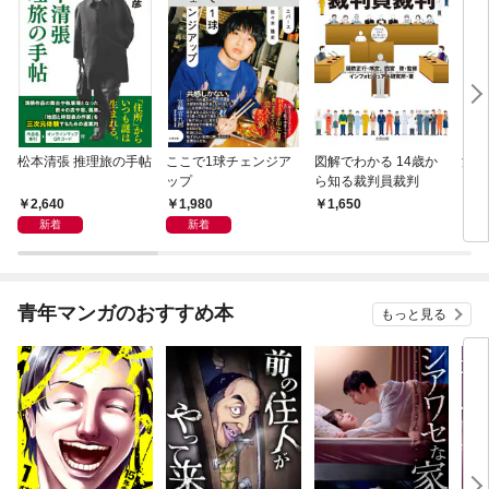
松本清張 推理旅の手帖
ここで1球チェンジア
図解でわかる 14歳か
深夜
ップ
ら知る裁判員裁判
ぐら
こと
2,640
1,980
1,650
2,
新着
新着
青年マンガのおすすめ本
もっと見る