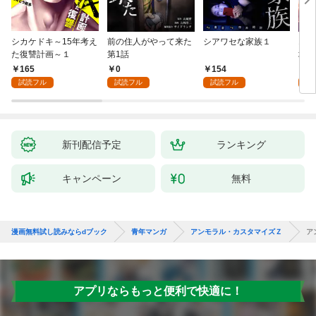
シカケドキ～15年考え
前の住人がやって来た
シアワセな家族１
16
た復讐計画～１
第1話
地獄
165
0
154
1
試読フル
試読フル
試読フル
試
新刊配信予定
ランキング
キャンペーン
無料
漫画無料試し読みならdブック
青年マンガ
アンモラル・カスタマイズＺ
ア
アプリならもっと便利で快適に！