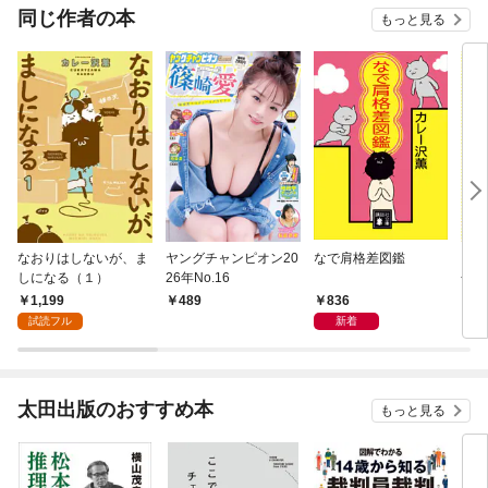
OMIC
同じ作者の本
もっと見る
なおりはしないが、ま
ヤングチャンピオン20
なで肩格差図鑑
レベ
しになる（１）
26年No.16
金の
1,199
836
489
1
試読フル
新着
太田出版のおすすめ本
もっと見る