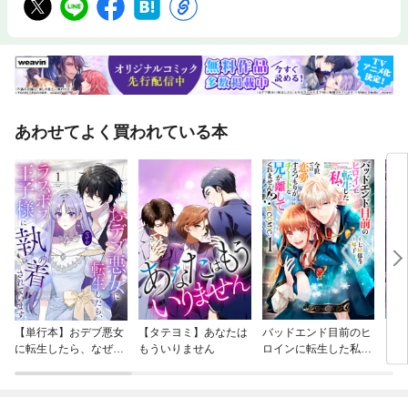
あわせてよく買われている本
【単行本】おデブ悪女
【タテヨミ】あなたは
バッドエンド目前のヒ
【タ
に転生したら、なぜか
もういりません
ロインに転生した私、
リ〜
ラスボス王子様に執着
今世では恋愛するつも
されています
りがチートな兄が離し
てくれません！？@C