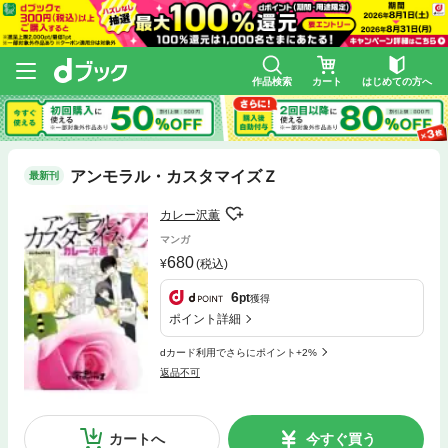
作品検索
カート
はじめての方へ
アンモラル・カスタマイズＺ
最新刊
カレー沢薫
マンガ
680
(税込)
6
pt
獲得
ポイント詳細
dカード利用でさらにポイント+2%
返品不可
カートへ
今すぐ買う