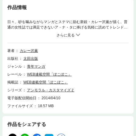
作品情報
日々、砂を噛みながらマンガとステマに励む新鋭・カレー沢薫が描く、普
通の女性誌では満足できないア・ナ・タに捧げる気軽に読めてトレンドが
わかっちゃうかもしれないギャグマンガなんだビー! (ビッチ)風俗情報誌
『風俗大王』や牛丼雑誌『月刊牛丼』で知られるグリズリー出版が、社長
の思いつきで女性ファッション誌『カスタマイズ』を創刊!男しかいない編
集部は途方に暮れるが、そこに現れたムササビのビッチ! 残念な紅一点・
著者
カレー沢薫
沢尻小雪も加わって、女性誌『カスタマイズ』は部数を伸ばすことができ
出版社
太田出版
るのか――!?
ジャンル
青年マンガ
レーベル
WEB連載空間「ぽこぽこ」
掲載誌
WEB連載空間「ぽこぽこ」
シリーズ
アンモラル・カスタマイズＺ
電子版配信開始日
2014/04/10
ファイルサイズ
18.57 MB
作品をシェアする