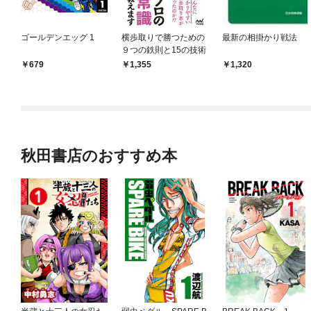
ゴールデンエッグ 1
横歩取りで勝つための
最新の相掛かり戦法
９つの鉄則と15の技術
679
1,355
1,320
秋田書店のおすすめ本