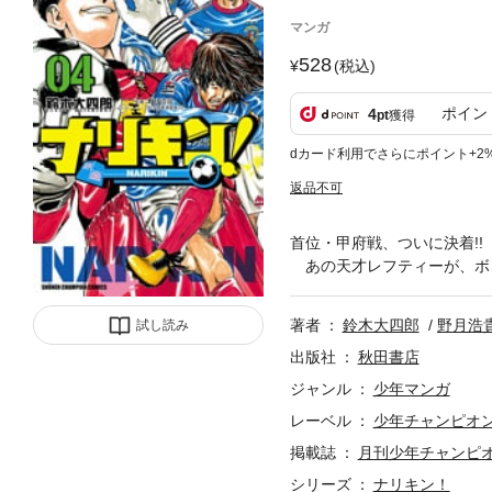
マンガ
528
(税込)
ポイン
4
pt
獲得
dカード利用でさらにポイント+2
返品不可
首位・甲府戦、ついに決着!!
あの天才レフティーが、ボンバ
著者
鈴木大四郎
野月浩
試し読み
出版社
秋田書店
ジャンル
少年マンガ
レーベル
少年チャンピオ
掲載誌
月刊少年チャンピ
シリーズ
ナリキン！