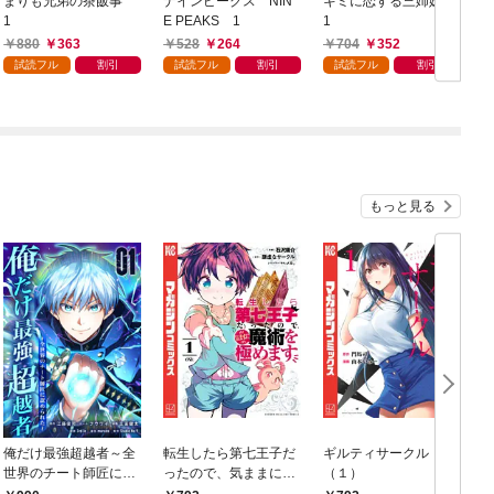
まりも兄弟の茶飯事
ナインピークス NIN
キミに恋する三姉妹
1
E PEAKS 1
1
880
363
528
264
704
352
試読フル
割引
試読フル
割引
試読フル
割引
もっと見る
俺だけ最強超越者～全
転生したら第七王子だ
ギルティサークル
世界のチート師匠に認
ったので、気ままに魔
（１）
められた～【単行本】
術を極めます（１）