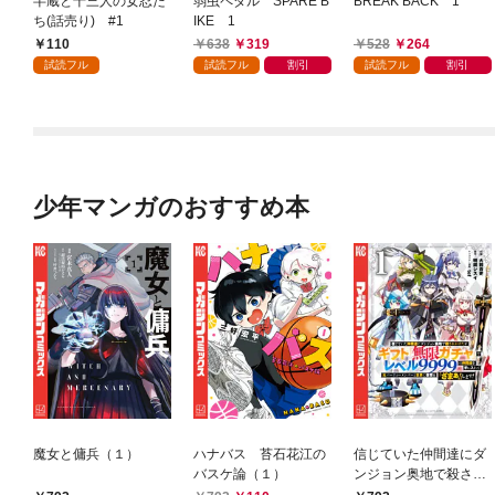
半蔵と十三人の女忍た
弱虫ペダル SPARE B
BREAK BACK 1
ち(話売り) #1
IKE 1
110
638
319
528
264
試読フル
試読フル
割引
試読フル
割引
少年マンガのおすすめ本
魔女と傭兵（１）
ハナバス 苔石花江の
信じていた仲間達にダ
バスケ論（１）
ンジョン奥地で殺され
かけたがギフト『無限