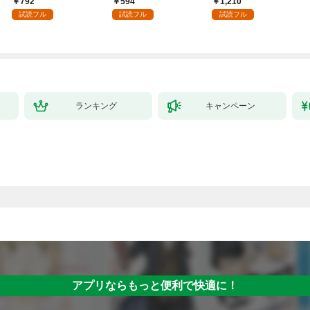
792
594
1,210
強の村を作ってしまう
付】（１）
試読フル
試読フル
試読フル
～最強クラフトスキル
で始める、楽々領地開
拓スローライフ～
（１）
ランキング
キャンペーン
アプリならもっと便利で快適に！