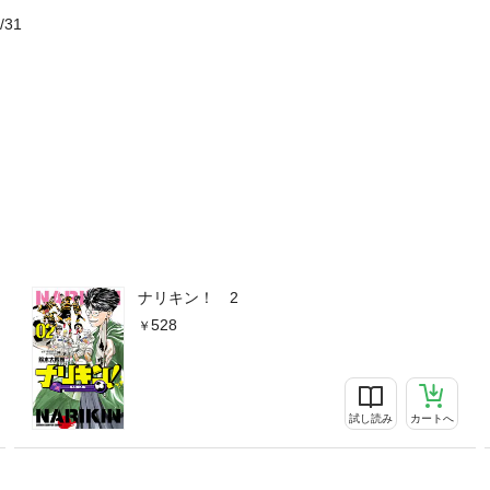
/31
ナリキン！ 2
528
試し読み
カートへ