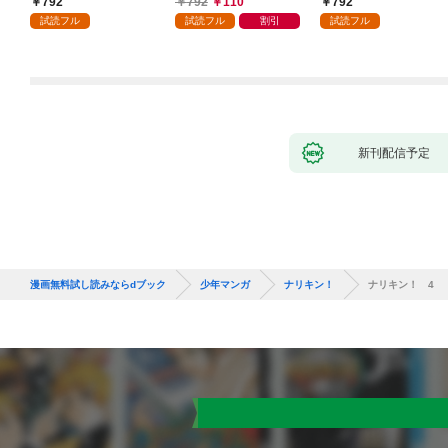
792
792
110
792
ガチャ』でレベル９９
試読フル
試読フル
割引
試読フル
９９の仲間達を手に入
れて元パーティーメン
バーと世界に復讐＆
『ざまぁ！』します！
（１）
新刊配信予定
漫画無料試し読みならdブック
少年マンガ
ナリキン！
ナリキン！ 4