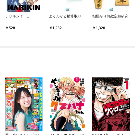
ナリキン！ 1
よくわかる横歩取り
相掛かり無敵定跡研究
528
1,232
1,320