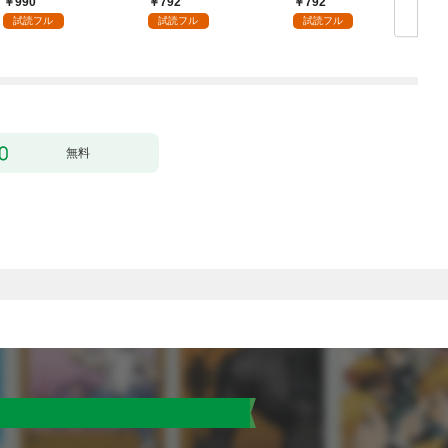
990
792
792
（１）
試読フル
試読フル
試読フル
無料