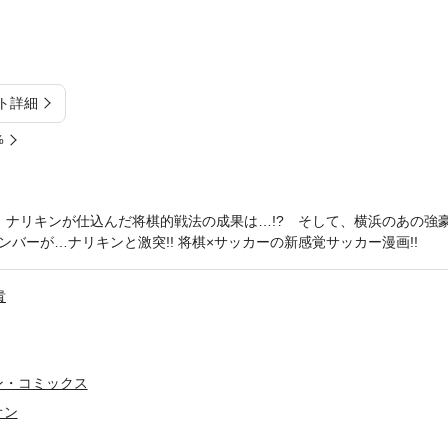
ト詳細
%
 ナリキンが仕込んだ将棋的戦法の成果は…!? そして、横浜のあの強豪
ーが…ナリキンと激突!! 将棋×サッカーの新感覚サッカー漫画!!
貴
ン・コミックス
オン