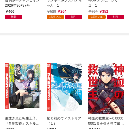
週刊少年チャンピオン
ヤンキーJKクズハナち
WORST外伝 グリ
2026年36+37号
ゃん 1
コ 1
400
528
264
704
352
新着
試読フル
割引
試読フル
割引
追放された転生王子、
杖と剣のウィストリア
神血の救世主～0.0000
『自動製作』スキルで
（１）
0001％を引き当て最強
領地を爆速で開拓し最
へ～【電子書籍特典