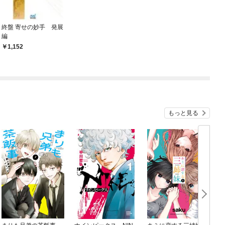
終盤 寄せの妙手 発展
編
1,152
もっと見る