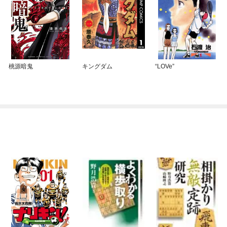
桃源暗鬼
キングダム
“LOVe”