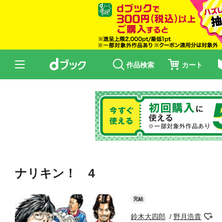
作品検索
カート
ナリキン！ 4
完結
鈴木大四郎
野月浩貴