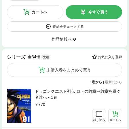
カートへ
今すぐ買う
作品をチェックする
作品情報へ
全34冊
シリーズ
お気に入り登録
完結
未購入巻をまとめて買う
1巻から
|
最新刊から
ドラゴンクエスト列伝 ロトの紋章～紋章を継ぐ
者達へ～1巻
770
試し読み
カートへ