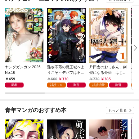
ヤングガンガン 2026
難攻不落の魔王城へよ
片田舎のおっさん、剣
悪役
No.16
うこそ～デバフは不要
聖になる外伝 はじま
破滅
と勇者パーティーを追
りの魔法剣士 1巻
叩き
459
660
330
770
385
7
い出された黒魔導士、
つの
新着
試読フル
割引
試読増量
割引
試
魔王軍の最高幹部に迎
から
えられる～ １巻
にな
ク）
青年マンガのおすすめ本
もっと見る