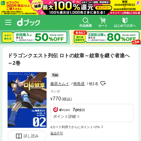
作品検索
カート
はじめての方へ
ドラゴンクエスト列伝 ロトの紋章～紋章を継ぐ者達へ
～2巻
完結
藤原カムイ
映島巡
他1名
マンガ
770
(税込)
7
pt
獲得
ポイント詳細
dカード利用でさらにポイント+2%
返品不可
試し読み