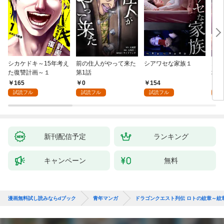
シカケドキ～15年考え
前の住人がやって来た
シアワセな家族１
16
た復讐計画～１
第1話
地獄
165
0
154
1
試読フル
試読フル
試読フル
試
新刊配信予定
ランキング
キャンペーン
無料
漫画無料試し読みならdブック
青年マンガ
ドラゴンクエスト列伝 ロトの紋章～紋