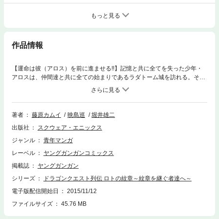
もっと見る
作品情報
【運命は彼（アロス）を前に進ませる!!】記憶と共に全てを失った少年・
アロスは、仲間達と共に全ての始まりであるラダトーム城を訪れる。その
地で彼らが遭遇する衝撃の真実！ そしてアロスを待ち受ける運命！ 導
かれし者達の物語第2巻!!(C)2005 Kamui Fujiwara (C)2005 Jun Eishima
(C)2004 SQUARE ENIX CO.,LTD.All Rights Reserved.
著者
藤原カムイ
映島巡
堀井雄二
出版社
スクウェア・エニックス
ジャンル
青年マンガ
レーベル
ヤングガンガンコミックス
掲載誌
ヤングガンガン
シリーズ
ドラゴンクエスト列伝 ロトの紋章～紋章を継ぐ者達へ～
電子版配信開始日
2015/11/12
ファイルサイズ
45.76 MB