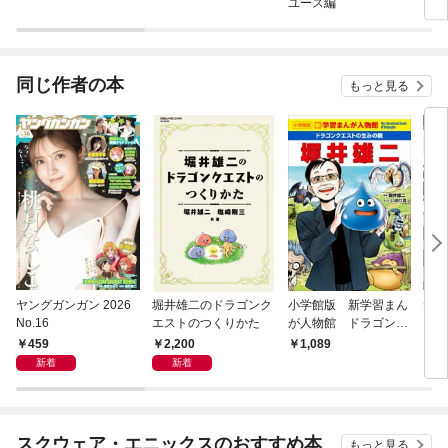
ユース編
同じ作者の本
もっと見る
ヤングガンガン 2026
堀井雄二のドラゴンク
小学館版 新学習まん
犬狼
No.16
エストのつくりかた
が人物館 ドラゴンク
エストの生みの親 堀
459
2,200
1,089
4,
井雄二
新着
新着
スクウェア・エニックスのおすすめ本
もっと見る