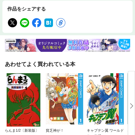
作品をシェアする
あわせてよく買われている本
らんま1/2〔新装版〕
貧乏神が！
キャプテン翼 ワールド
SPY