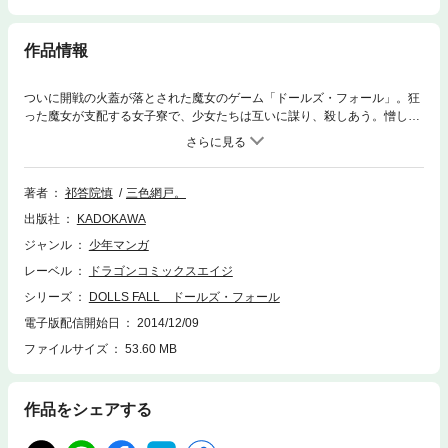
作品情報
ついに開戦の火蓋が落とされた魔女のゲーム「ドールズ・フォール」。狂
った魔女が支配する女子寮で、少女たちは互いに謀り、殺しあう。憎しみ
に満ちた魔女の掌の上でめいりにもその魔手が……!? 電子特別付録とし
てカバー＆口絵の文字無し〈完全イラストバージョン〉とカバーラフ案集
を収録した、電子書籍だけの特別版です！
著者
祁答院慎
三色網戸。
出版社
KADOKAWA
ジャンル
少年マンガ
レーベル
ドラゴンコミックスエイジ
シリーズ
DOLLS FALL ドールズ・フォール
電子版配信開始日
2014/12/09
ファイルサイズ
53.60 MB
作品をシェアする