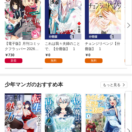
【電子版】月刊コミッ
これは我々夫婦のこと
チェンジリベンジ【分
チェ
クフラッパー 2026年9
で、【分冊版】 1
冊版】 1
月号
730
0
0
7
新着
無料
無料
試
少年マンガのおすすめ本
もっと見る