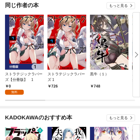
同じ作者の本
もっと見る
ストラテジックラバー
ストラテジックラバー
黒牛（１）
ルー
ズ【分冊版】 1
ズ 1
炎使
たら
0
726
748
1,
全員
無料
まい
KADOKAWAのおすすめ本
もっと見る