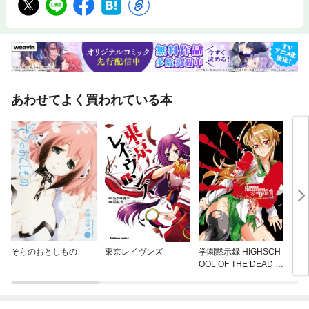
あわせてよく買われている本
そらのおとしもの
東京レイヴンズ
学園黙示録 HIGHSCH
おし
OOL OF THE DEAD F
ト
ULL COLOR EDITION