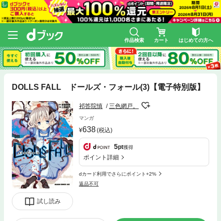
作品検索
カート
はじめての方へ
DOLLS FALL ドールズ・フォール(3)【電子特別版】
祁答院慎
三色網戸。
マンガ
638
(税込)
5
pt
獲得
ポイント詳細
dカード利用でさらにポイント+2%
返品不可
試し読み