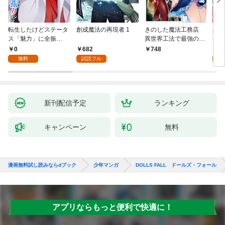
転生したけどステータ
創成魔法の再現者 1
きのした魔法工務店
王位
ス「魅力」に全振
異世界工法で最強の家
兆候
り！？(1)
づくりを（コミック）
入れ
0
682
0
748
１
る。
無料
試読フル
新刊配信予定
ランキング
キャンペーン
無料
漫画無料試し読みならdブック
少年マンガ
DOLLS FALL ドールズ・フォール
アプリならもっと便利で快適に！