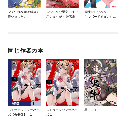
ブチ切れ令嬢は報復を
ふつつかな悪女ではご
冒険家になろう！～ス
誓いました。
ざいますが ～雛宮蝶鼠
キルボードでダンジョ
とりかえ伝～
ン攻略～（コミック）
同じ作者の本
ストラテジックラバー
ストラテジックラバー
黒牛（１）
ズ【分冊版】 1
ズ 1