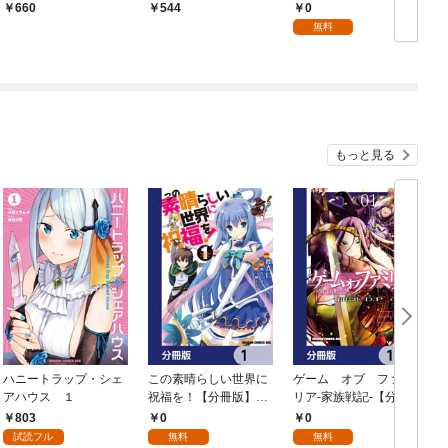
0
660
544
無料
もっと見る
ハニートラップ・シェ
この素晴らしい世界に
ゲーム オブ ファミ
アハウス １
祝福を！【分冊版】
リア-家族戦記-【分冊
イ
1
版】 1
803
0
0
試読フル
無料
無料