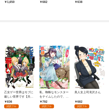
たら女勇者パーティー
ごと 1巻
1,650
682
638
全員が痴女になってし
まい世界はピンチ！？
乙女ゲー世界はモブに
私、蜘蛛なモンスター
美人女上司滝沢さん
厳しい世界です【共和
をテイムしたので、ス
国編】 ０１
パイダーシルクで裁縫
836
792
682
を頑張ります！ 1
試読フル
試読フル
試読フル