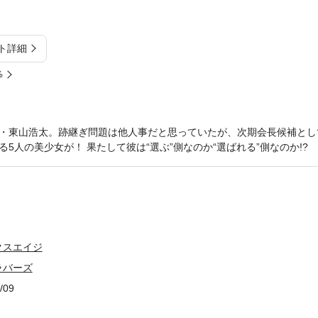
ト詳細
%
・東山浩太。跡継ぎ問題は他人事だと思っていたが、次期会長候補とし
5人の美少女が！ 果たして彼は“選ぶ”側なのか“選ばれる”側なのか!?
クスエイジ
ラバーズ
/09