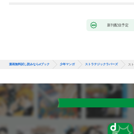
バーと世界に復讐＆
『ざまぁ！』します！
（１）
新刊配信予定
漫画無料試し読みならdブック
少年マンガ
ストラテジックラバーズ
スト