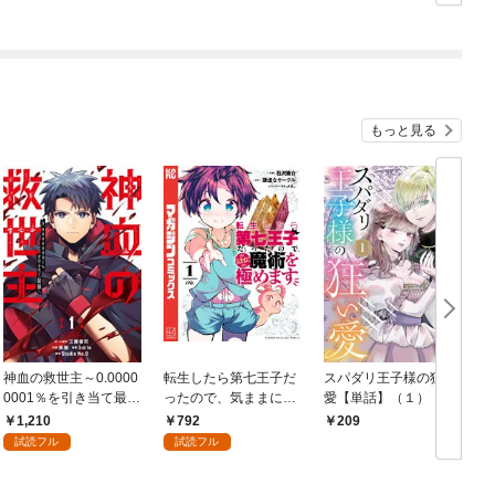
もっと見る
神血の救世主～0.0000
転生したら第七王子だ
スパダリ王子様の狂い
0001％を引き当て最強
ったので、気ままに魔
愛【単話】（１）
へ～【電子書籍特典
術を極めます（１）
1,210
792
209
付】（１）
試読フル
試読フル