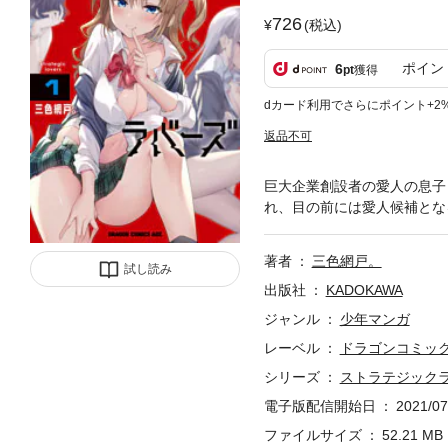
726
(税込)
ポイン
6
pt
獲得
dカード利用でさらにポイント+2
返品不可
巨大企業創設者の愛人の息子
れ、目の前には愛人候補となる
著者
三色網戸。
試し読み
出版社
KADOKAWA
ジャンル
少年マンガ
レーベル
ドラゴンコミッ
シリーズ
ストラテジック
電子版配信開始日
2021/07
ファイルサイズ
52.21 MB