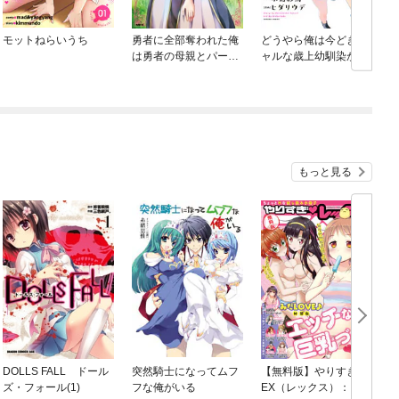
モットねらいうち
勇者に全部奪われた俺
どうやら俺は今どきギ
は勇者の母親とパーテ
ャルな歳上幼馴染から
ィを組みました！
激重感情を向けられて
いるらしい
もっと見る
DOLLS FALL ドール
突然騎士になってムフ
【無料版】やりすぎR
ズ・フォール(1)
フな俺がいる
EX（レックス）： 3