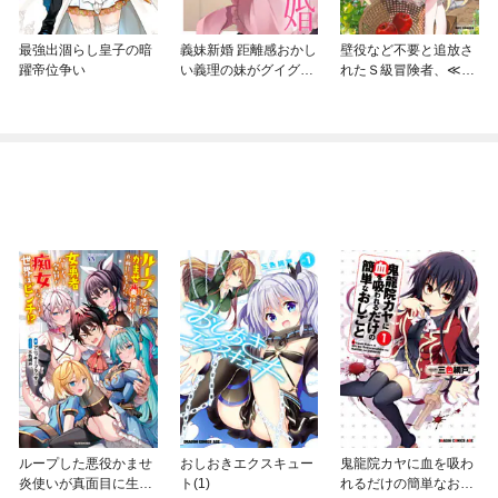
最強出涸らし皇子の暗
義妹新婚 距離感おかし
壁役など不要と追放さ
躍帝位争い
い義理の妹がグイグイ
れたＳ級冒険者、≪奴
くるんだが！？
隷解放≫スキルを駆使
して史上最強の国造り
ループした悪役かませ
おしおきエクスキュー
鬼龍院カヤに血を吸わ
炎使いが真面目に生き
ト(1)
れるだけの簡単なおし