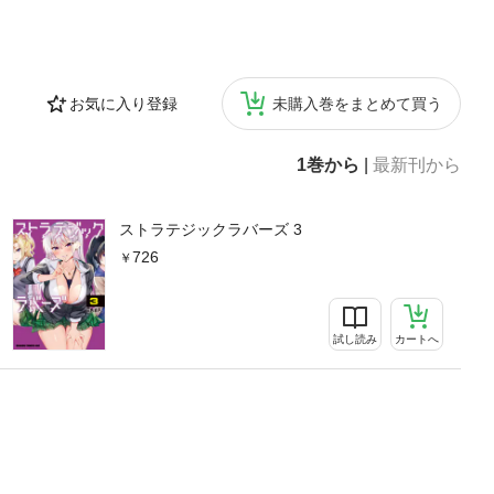
お気に入り登録
未購入巻をまとめて買う
1巻から
|
最新刊から
ストラテジックラバーズ 3
726
試し読み
カートへ