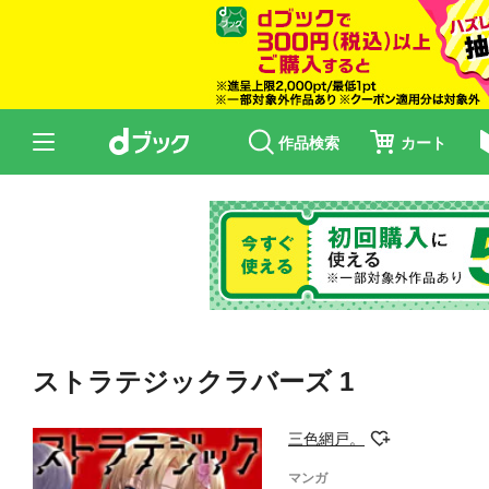
作品検索
カート
ストラテジックラバーズ 1
三色網戸。
マンガ