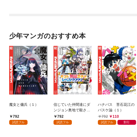
版】 1
少年マンガのおすすめ本
魔女と傭兵（１）
信じていた仲間達にダ
ハナバス 苔石花江の
ンジョン奥地で殺され
バスケ論（１）
かけたがギフト『無限
792
792
792
110
ガチャ』でレベル９９
試読フル
試読フル
試読フル
割引
９９の仲間達を手に入
れて元パーティーメン