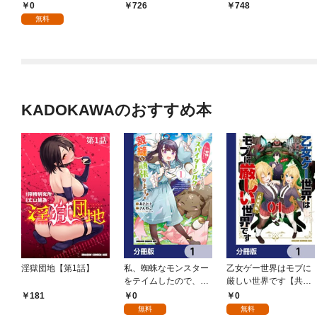
0
726
748
無料
KADOKAWAのおすすめ本
淫獄団地【第1話】
私、蜘蛛なモンスター
乙女ゲー世界はモブに
をテイムしたので、ス
厳しい世界です【共和
パイダーシルクで裁縫
国編】【分冊版】 1
0
0
181
を頑張ります！【分冊
無料
無料