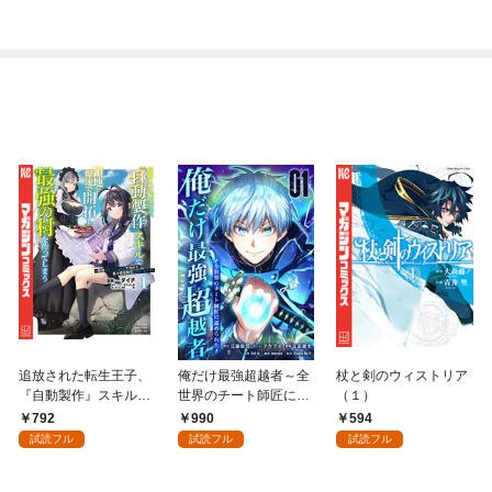
追放された転生王子、
俺だけ最強超越者～全
杖と剣のウィストリア
『自動製作』スキルで
世界のチート師匠に認
（１）
領地を爆速で開拓し最
められた～【単行本】
792
990
594
強の村を作ってしまう
（１）
試読フル
試読フル
試読フル
～最強クラフトスキル
で始める、楽々領地開