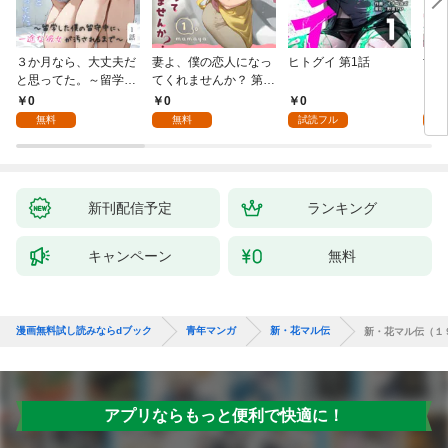
３か月なら、大丈夫だ
妻よ、僕の恋人になっ
ヒトグイ 第1話
世界
と思ってた。～留学し
てくれませんか？ 第1
レベ
た僕の留守中に、一途
話
0
0
0
0
な彼女が汚されるまで
無料
無料
試読フル
～ 1話
新刊配信予定
ランキング
キャンペーン
無料
漫画無料試し読みならdブック
青年マンガ
新・花マル伝
新・花マル伝（１
アプリならもっと便利で快適に！