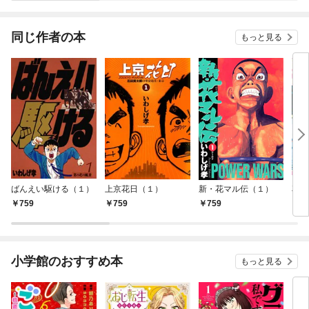
同じ作者の本
もっと見る
ばんえい駆ける（１）
上京花日（１）
新・花マル伝（１）
花マ
759
759
759
7
小学館のおすすめ本
もっと見る