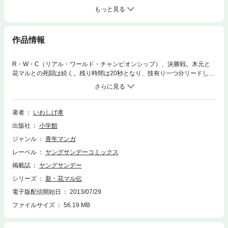
もっと見る
作品情報
R・W・C（リアル・ワールド・チャンピオンシップ）、決勝戦。木元と
花マルとの死闘は続く。残り時間は20秒となり、技有り一つ分リードして
いる花マルの勝利は目前だ。15秒、13秒、8秒…、時間は刻一刻と過ぎて
いく。そして残り2秒。最後の力をふりしぼった木元が、跳ね腰をかけ
た。木元、世紀の逆転優勝なるか…！？
著者
いわしげ孝
出版社
小学館
ジャンル
青年マンガ
レーベル
ヤングサンデーコミックス
掲載誌
ヤングサンデー
シリーズ
新・花マル伝
電子版配信開始日
2013/07/29
ファイルサイズ
56.19 MB