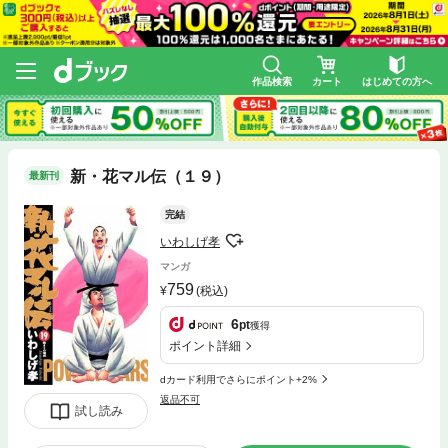
作品検索
カート
はじめての方へ
新・花マル伝（１９）
最新刊
完結
いわしげ孝
マンガ
759
(税込)
6
pt
獲得
ポイント詳細
dカード利用でさらにポイント+2%
返品不可
試し読み