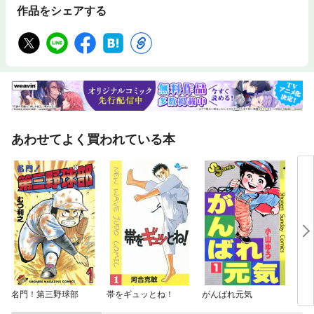
作品をシェアする
あわせてよく買われている本
名門！第三野球部
帯をギュッとね！
がんばれ元気
タッ