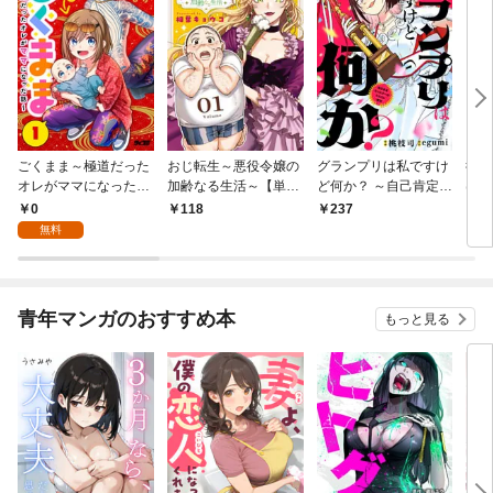
ごくまま～極道だった
おじ転生～悪役令嬢の
グランプリは私ですけ
後宮
オレがママになった話
加齢なる生活～【単
ど何か？ ～自己肯定モ
は謎
～【単話】（１）
話】（１）
ンスターのミスコン無
（１
0
118
237
2
双～【単話】（１）
無料
青年マンガのおすすめ本
もっと見る