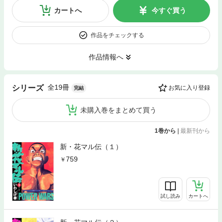
カートへ
今すぐ買う
作品をチェックする
作品情報へ
全19冊
シリーズ
お気に入り登録
完結
未購入巻をまとめて買う
1巻から
|
最新刊から
新・花マル伝（１）
759
試し読み
カートへ