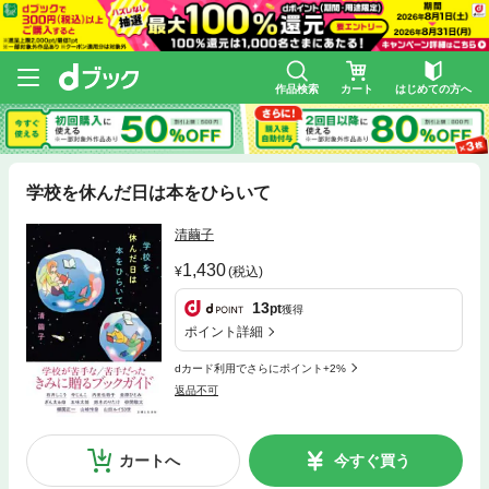
作品検索
カート
はじめての方へ
学校を休んだ日は本をひらいて
清繭子
1,430
(税込)
13
pt
獲得
ポイント詳細
dカード利用でさらにポイント+2%
返品不可
カートへ
今すぐ買う