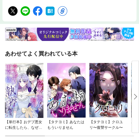
も絶望も死にたみも 小説はまるごと肯定してくれた」 ぎん太さん（現役
医学生）＆お母さん 「本棚だらけの家で学び 自分が居たいと思える場所
へ」 学校つらい子、図書館おいで “ホンの居場所”にできること（鎌倉市中
央図書館） 山田ルイ53世さん（芸人） 「たとえる力とこねくり回す力 言
葉は人生をちょっとラクにする」 棚園正一さん（マンガ家） 「ドラゴン
ボールがくれたマンガ家という夢、社会に出る勇気、鳥山明先生との出会
い」 石井しこうさん（不登校ジャーナリスト） 「一冊の本が、学校以外
の道を教えてくれた」 しこうさんおすすめ！学校を休んだ「その先」実用
BOOK CHAPTER 2｜学校が苦手なきみに贈る本 鈴木のりたけさん（『し
あわせてよく買われている本
ごとへの道』シリーズ） 「絵本は“面白がり方”の練習になる 面白がれば、
世界はひろがる」 今じんこさん（『学校に行かない君が教えてくれたこ
と』） 「学校に行くか行かないかは、パン派とごはん派がいるのと同じ」
内田也哉子さん（『9月1日 母からのバトン』） 「寄り道も一時停止もだ
いじょうぶ それを証明するのが、本」 五味太郎さん（『大人問題』）
「「本をひらいて」なんてよけいなお世話 好きなことやれば、いいんだ
よ」 “ホンの居場所”番外編 “ホンの居場所”のみんながすすめるおまもり本
【単行本】おデブ悪女
【タテヨミ】あなたは
【タテヨミ】クロユ
バッ
に転生したら、なぜか
もういりません
リ〜復讐サークル〜
ロイ
ラスボス王子様に執着
今世
されています
りが