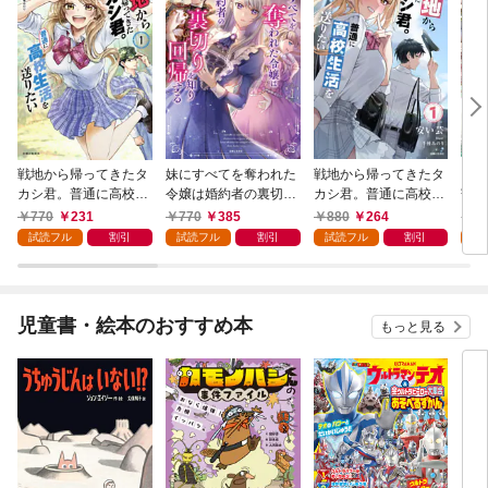
戦地から帰ってきたタ
妹にすべてを奪われた
戦地から帰ってきたタ
ソロ
カシ君。普通に高校生
令嬢は婚約者の裏切り
カシ君。普通に高校生
寄り
活を送りたい（コミッ
を知り回帰する（コミ
活を送りたい【電子版
子版
770
231
770
385
880
264
1,
ク）【電子版特典付】
ック）【電子版特典
特典付】１
試読フル
割引
試読フル
割引
試読フル
割引
試
１
付】１
児童書・絵本のおすすめ本
もっと見る