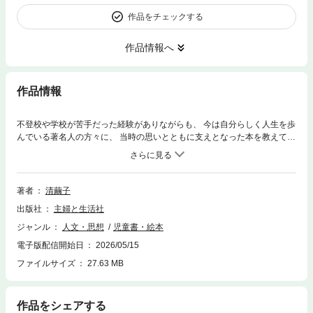
作品をチェックする
作品情報へ
作品情報
不登校や学校が苦手だった経験がありながらも、 今は自分らしく人生を歩
んでいる著名人の方々に、 当時の思いとともに支えとなった本を教えても
らうインタビュー形式の書籍です。 2015年２学期の始業式直前、ある図
書館が 「学校が始まるのが死ぬほどつらい子は、学校を休んで図書館へい
らっしゃい」 とTwitterに投稿し、多くの共感と賛同を得ました。 作家へ
のインタビューでも 「学校が苦手で、本の世界に没頭することで救われ
著者
清繭子
た」 という話をよく聞きます。 「そうだ、学校を休んでも本があるじゃ
出版社
主婦と生活社
ないか」 「この人も学校が苦手だったけど、立派な大人になっているじゃ
ないか」 そんなふうに子どもたちを安心させるブックガイドを作ろうと企
ジャンル
人文・思想
児童書・絵本
画した一冊です。 本がすべてを解決してくれるわけではありませんが、
電子版配信開始日
2026/05/15
悩みがあって身動きが取れないと感じている苦しみの中で、 なにかひとす
じの光・ヒントになれたらと思います。 CHAPTER 1｜学校が苦手だった
ファイルサイズ
27.63 MB
あの人が読んでいた本 山崎怜奈さん（ラジオパーソナリティ・文筆家）
「ここじゃないどこかがあると、本は教えてくれました」 砂間敬太さん
（不登校スイマー） 「人より速く泳ぐことより自分の泳ぎを追求する イ
作品をシェアする
アン・ソープの言葉にはげまされて」 金原ひとみさん（小説家） 「憂鬱