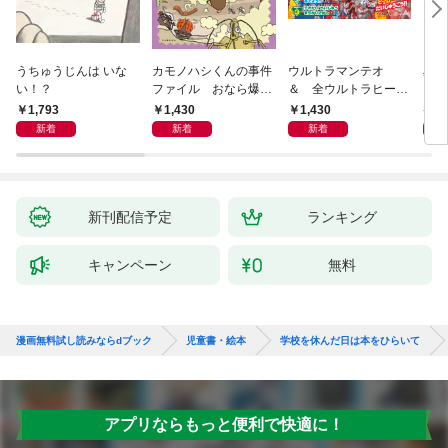
うちゅうじんは いな
カモノハシくんの事件
ウルトラマンテオ
星の
い！？
ファイル おなら爆
＆ 全ウルトラヒーロ
いグ
弾！ 危機イッパツ編
ー大集合 あそべるず
1,793
1,430
1,430
7
かん
新着
新着
新着
新刊配信予定
ランキング
キャンペーン
無料
漫画無料試し読みならdブック
児童書・絵本
学校を休んだ日は本をひらいて
アプリならもっと便利で快適に！