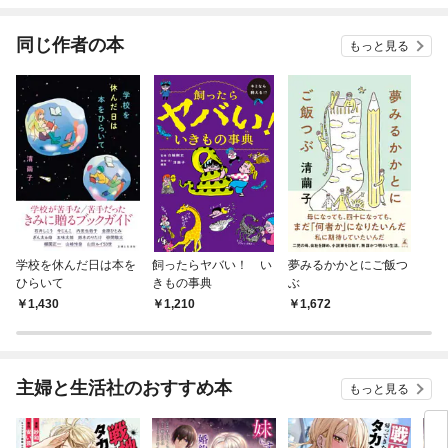
てく
OMI
同じ作者の本
もっと見る
学校を休んだ日は本を
飼ったらヤバい！ い
夢みるかかとにご飯つ
ひらいて
きもの事典
ぶ
1,430
1,210
1,672
主婦と生活社のおすすめ本
もっと見る