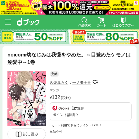
作品検索
カート
はじめての方へ
noicomi幼なじみは我慢をやめた。～目覚めたケモノは
溺愛中～1巻
完結
久楽真ろく
一ノ瀬千景
マンガ
132
(税込)
1
pt
獲得
ポイント詳細
dカード利用でさらにポイント+2%
返品不可
試し読み