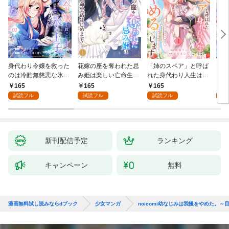
身代わり令嬢を救った
花嫁の座を奪われた忌
「姉のスペア」と呼ば
大好
のは冷酷無慈悲な氷の
み姫は楽しい亡命生活
れた身代わり人生は、
うお
王子の愛でした１
はじめます！１
今日でやめることにし
１
165
165
165
1
ます～辺境で自由を満
試読フル
試読フル
試読フル
試
喫中なので、今さら真
の聖女と言われても知
りません！～１
新刊配信予定
ランキング
キャンペーン
無料
漫画無料試し読みならdブック
少女マンガ
noicomi幼なじみは我慢をやめた。