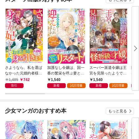
さようなら、私を選ば
加護なし令嬢は、国一
スーパー派遣令嬢は王
陰で
なかった元婚約者様。
番の繁栄を呼ぶ妻とし
宮を見限ったようです
は私
一夜で大国君主の身ご
て迎えられました～無
～私を不当解雇した元
さん
1,485
742
1,540
1,540
1,
もり妃になりました
能と捨てられた私、ど
上司へ。我が家の正
追放
割引
新着
試読増量
新着
試読増量
【電子限定SS付き】
うやら精霊との架け橋
体、ご存知ですか？～
辺境
となっていたようです
【電子限定SS付き】
～【
～【電子限定SS付
き】
き】
少女マンガのおすすめ本
もっと見る