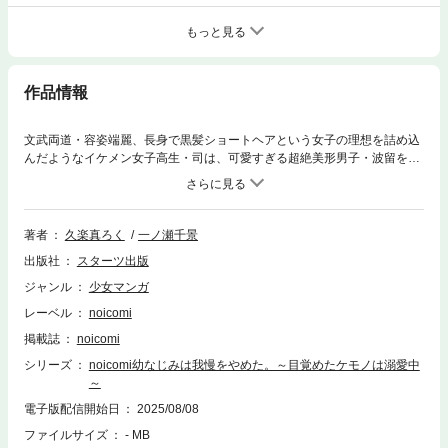
もっと見る
作品情報
文武両道・容姿端麗、長身で黒髪ショートヘアという女子の理想を詰め込
んだようなイケメン女子高生・司は、可愛すぎる超絶美形男子・波留を守
るナイト役だった。しっかり者の司はずっと波留の世話を焼いてきたけれ
ど、ある日、全く知らない表情をする波留を見てしまって…。「本気だ
よ。だからナイト役はもう交代」可愛いだけだと思っていた幼なじみの本
性は超絶溺愛狼だった!?我慢をやめた彼の猛アプローチは止まらなく
著者
久楽真ろく
一ノ瀬千景
て…?イケメンだけど恋に不器用女子×本性隠したギャップ男子の幼なじみ
出版社
スターツ出版
ラブ!!(この作品は電子コミック誌noicomi vol.140に収録されています。重
複購入にご注意ください)
ジャンル
少女マンガ
レーベル
noicomi
掲載誌
noicomi
シリーズ
noicomi幼なじみは我慢をやめた。～目覚めたケモノは溺愛中
～
電子版配信開始日
2025/08/08
ファイルサイズ
- MB