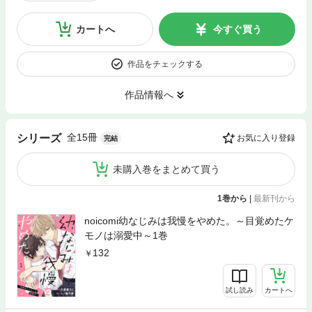
カートへ
今すぐ買う
作品をチェックする
作品情報へ
全15冊
シリーズ
お気に入り登録
完結
未購入巻をまとめて買う
1巻から
|
最新刊から
noicomi幼なじみは我慢をやめた。～目覚めたケ
モノは溺愛中～1巻
132
試し読み
カートへ