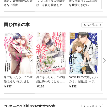
元カレ御曹司が私を許
じらし上手な久堂部長
嘘つき葉月くんは溺愛
愛し
さない理由
は、今夜も愛妻をグズ
を我慢できない
んに
グズに抱きほぐす。
同じ作者の本
もっと見る
身ごもったら、この結
身ごもったら、この結
comic Berry’s愛したい
no
婚は終わりにしましょ
婚は終わりにしましょ
のは、お前だけ～天才
慢を
う～身代わり花嫁はＳ
う～身代わり花嫁はＳ
外科医の甘い策略～
たケ
737
110
132
1
系弁護士の溺愛に毎夜
系弁護士の溺愛に毎夜
【財閥御曹司シリー
巻
甘く啼かされる～1
甘く啼かされる～【分
ズ】1巻
冊版】1話
スターツ出版のおすすめ本
もっと見る