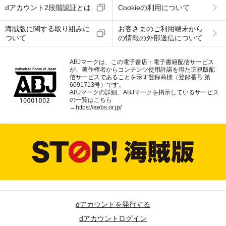
dアカウント2段階認証とは
Cookieの利用について
海賊版に関する取り組みに
お客さまのご利用端末から
ついて
の情報の外部送信について
ABJマークは、この電子書店・電子書籍配信サービス
が、著作権者からコンテンツ使用許諾を得た正規版配
信サービスであることを示す登録商標（登録番号 第
6091713号）です。
ABJマークの詳細、ABJマークを掲示しているサービス
の一覧はこちら
→
https://aebs.or.jp/
dアカウントを発行する
dアカウントログイン