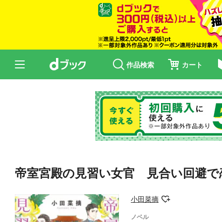
作品検索
カート
帝室宮殿の見習い女官 見合い回避で
小田菜摘
ノベル