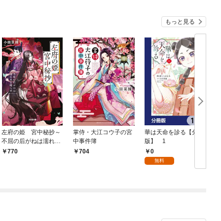
もっと見る
左府の姫 宮中秘抄～
掌侍・大江コウ子の宮
華は天命を診る【分冊
不屈の后がねは濡れ衣
中事件簿
版】 1
を晴らす～
0
770
704
無料