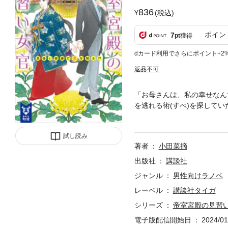
836
(税込)
ポイン
7
pt
獲得
dカード利用でさらにポイント+2
返品不可
「お母さんは、私の幸せなん
を逃れる術(すべ)を探して
う。絶望した妃奈子は大叔母
れて母から離れ、宮殿勤めの
試し読み
著者
小田菜摘
出版社
講談社
ジャンル
男性向けラノベ
レーベル
講談社タイガ
シリーズ
帝室宮殿の見習
電子版配信開始日
2024/01