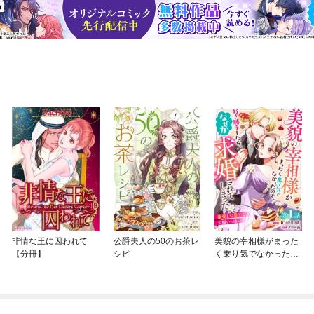
非情な王に囚われて
公爵夫人の50のお茶レ
美貌の宰相様がまった
【分冊】
シピ
く乗り気でなかったの
で、好き勝手したら、
なぜか求婚されてしま
った 溺愛とお菓子でお
腹いっぱい(話売り)