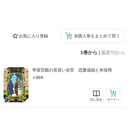
お気に入り登録
未購入巻をまとめて買う
1巻から
|
最新刊から
帝室宮殿の見習い女官 恋愛成就と本採用
869
試し読み
カートへ