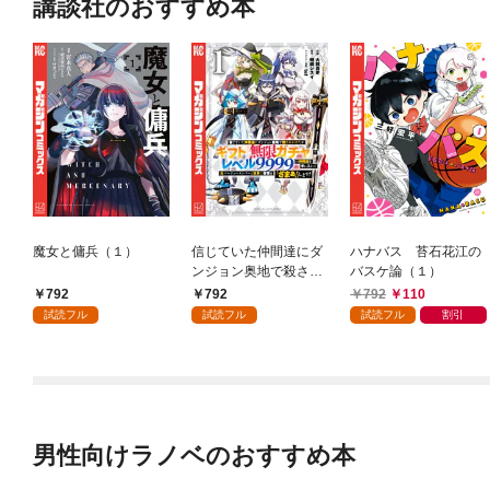
講談社のおすすめ本
魔女と傭兵（１）
信じていた仲間達にダ
ハナバス 苔石花江の
ンジョン奥地で殺され
バスケ論（１）
かけたがギフト『無限
792
792
792
110
ガチャ』でレベル９９
試読フル
試読フル
試読フル
割引
９９の仲間達を手に入
れて元パーティーメン
バーと世界に復讐＆
『ざまぁ！』します！
（１）
男性向けラノベのおすすめ本