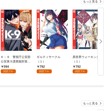
もっと見る
Ｋ－９ 警視庁公安部
ギルティサークル
異世界ウォーキング
公安第９課異能対策係
（１）
（１）
（１）
594
792
792
試読フル
試読フル
試読フル
もっと見る