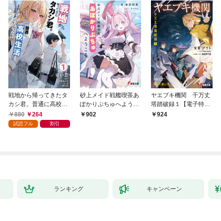
戦地から帰ってきたタ
砂上メイド戦艦喫茶あ
ヤエブキ機関 千万丈
カシ君。普通に高校生
ぽかりぷちゅへようこ
塔踏破録１【電子特別
活を送りたい【電子版
そ
版】
880
264
902
924
特典付】１
試読フル
割引
ランキング
キャンペーン