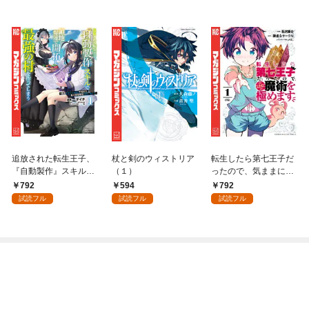
追放された転生王子、
杖と剣のウィストリア
転生したら第七王子だ
『自動製作』スキルで
（１）
ったので、気ままに魔
領地を爆速で開拓し最
術を極めます（１）
792
594
792
強の村を作ってしまう
試読フル
試読フル
試読フル
～最強クラフトスキル
で始める、楽々領地開
拓スローライフ～
（１）