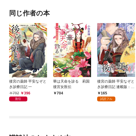
同じ作者の本
後宮の薬師 平安なぞと
華は天命を診る 莉国
後宮の薬師 平安なぞと
き診療日記 一
後宮女医伝
き診療日記 連載版：1-
1
792
396
165
704
割引
試読フル