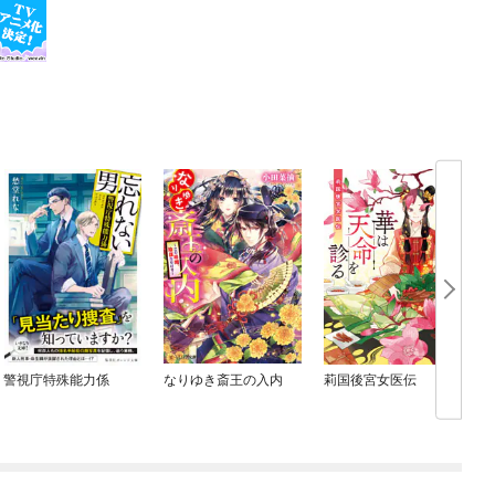
警視庁特殊能力係
なりゆき斎王の入内
莉国後宮女医伝