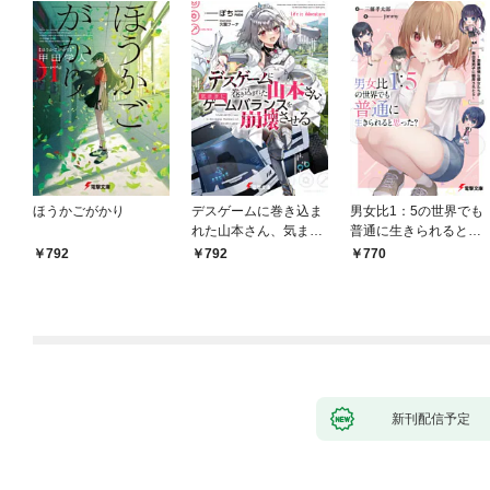
ほうかごがかり
デスゲームに巻き込ま
男女比1：5の世界でも
れた山本さん、気まま
普通に生きられると思
にゲームバランスを崩
った？ ～激重感情な
792
792
770
壊させる【電子特別
彼女たちが無自覚男子
版】
に翻弄されたら～
新刊配信予定