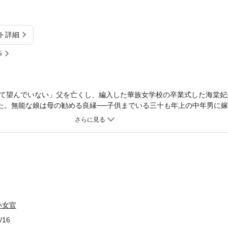
ト詳細
%
て望んでいない」父を亡くし、編入した華族女学校の卒業式した海棠妃
いた。無能な娘は母の勧める良縁──子供までいる三十も年上の中年男に
の「女官になってみたらどうや」という言葉に救われ、宮中女官採用試
日々がはじまる。
い女官
/16