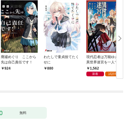
廃墟めぐり ここから
わたしで童貞捨てたく
現代忍者は万能ゆえに
先は自己責任です！
せに
異世界迷宮を一人でど
こまでも深く潜る 1
1,562
924
880
新着
試読増量
無料