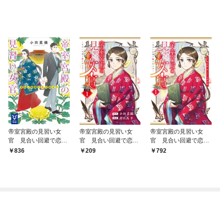
帝室宮殿の見習い女
帝室宮殿の見習い女
帝室宮殿の見習い女
官 見合い回避で恋を
官 見合い回避で恋を
官 見合い回避で恋を
知る！？
知る！？ 分冊版
知る！？（１）
836
209
792
（１）