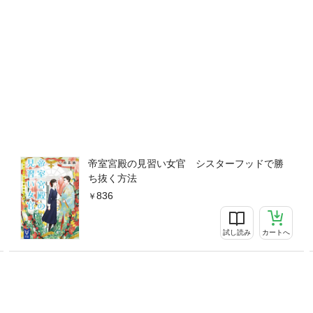
帝室宮殿の見習い女官 シスターフッドで勝
ち抜く方法
836
試し読み
カートへ