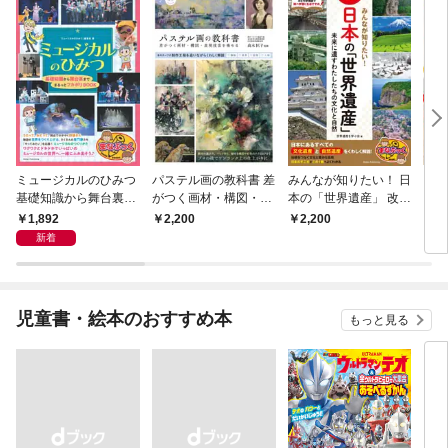
ミュージカルのひみつ
パステル画の教科書 差
みんなが知りたい！ 日
自由
基礎知識から舞台裏ま
がつく画材・構図・表
本の「世界遺産」 改訂
く！
で まるっとフカボリB
現技法を極める
版 未来に遺すわたした
乳パ
1,892
2,200
2,200
1,
OOK
ちの文化と自然
作 
新着
児童書・絵本のおすすめ本
もっと見る