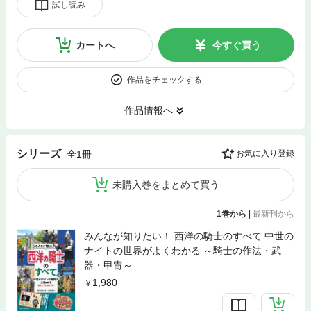
試し読み
カートへ
今すぐ買う
作品をチェックする
作品情報へ
シリーズ
全1冊
お気に入り登録
未購入巻をまとめて買う
1巻から
|
最新刊から
みんなが知りたい！ 西洋の騎士のすべて 中世の
ナイトの世界がよくわかる ～騎士の作法・武
器・甲冑～
1,980