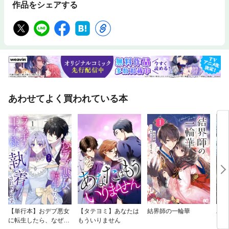
作品をシェアする
ーロッパで活躍した騎士とは?＊ 騎士が活躍した中世とはどんな時代?
＊ 騎士になるために必要な訓練や儀式は?＊ 騎士が守るべき騎士道と
は何?＊ 騎士はどんな仕事や役割をしていたの?・・・など☆第2章 歴
史に見る騎士＊ 騎士の起源は？ ＊ 十字軍とは？ ＊ レコンキスタ
とは?＊ 百年戦争の原因＊ 百年戦争の終結・・・など☆第3章 騎士の
甲冑とは?＊11～12世紀 ホーバーグ（鎖帷子）＊12世紀 サーコート、
コート・オブ・プレート＊14世紀前半 バシネット＊14世紀後半 ハウン
スカル＊15世紀前半 プレートアーマー・・・など☆第4章 騎士の武器
とは?＊ 長剣・短剣＊ 鞘・ソードベルト＊ 長柄武器＊ 弓・弩＊
銃・大砲など・・・など
あわせてよく買われている本
【単行本】おデブ悪女
【タテヨミ】あなたは
結界師の一輪華
バッ
に転生したら、なぜか
もういりません
ロイ