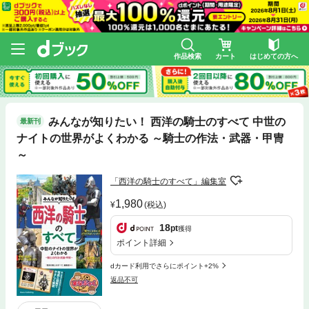
作品検索
カート
はじめての方へ
みんなが知りたい！ 西洋の騎士のすべて 中世の
最新刊
ナイトの世界がよくわかる ～騎士の作法・武器・甲冑
～
「西洋の騎士のすべて」編集室
1,980
(税込)
18
pt
獲得
ポイント詳細
dカード利用でさらにポイント+2%
返品不可