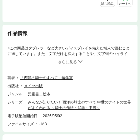
試し読み
カートへ
作品情報
※この商品はタブレットなど大きいディスプレイを備えた端末で読むこと
に適しています。また、文字だけを拡大することや、文字列のハイライ
ト、検索、辞書の参照、引用などの機能が使用できません。★ 調べ学習
や自由研究にも役立つ!★ 写真＆図解でやさしく解説 ＊歴史上の英雄を
知りたい! ＊騎士になるにはどうすればいいの? ＊甲冑と武器のデザイ
ンを楽しもう ＊「騎士道」ってなんだろう?◇◆◇ 本書について ◇◆◇
著者
「西洋の騎士のすべて」編集室
みなさんは「騎士」と聞いて、どんな姿を思い浮かべますか?キラキラと
出版社
メイツ出版
輝く甲冑に身を包み、馬にまたがって槍を構える勇敢な戦士…そんなカッ
コいいイメージではないでしょうか。今からおよそ500から1500年前のヨ
ジャンル
児童書・絵本
ーロッパは「中世」と呼ばれる時代でした。その時代に誕生した騎士たち
シリーズ
みんなが知りたい！ 西洋の騎士のすべて 中世のナイトの世界
は、王や領主に仕え、名誉と忠誠を重んじながら戦場を駆け抜けました。
がよくわかる ～騎士の作法・武器・甲冑～
この本では、騎士がどのようにして生まれたのか、中世とはどんな時代だ
ったのか、そして騎士たちがどのように戦い、暮らしていたのかを、イラ
電子版配信開始日
2026/05/02
ストや図解とともにわかりやすく紹介していきます。甲冑の仕組みや、
ファイルサイズ
- MB
剣・槍・斧といった武器の数々、騎士たちが暮らした城や都市の様子な
ど、知れば知るほどワクワクする中世の騎士の世界を、一緒に冒険してみ
ましょう!◇◆◇ 主な目次 ◇◆◇☆第1章 西洋の騎士とは? ＊ 中世ヨ