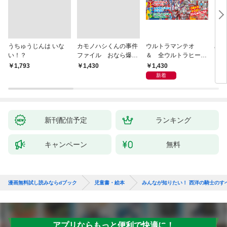
うちゅうじんは いな
カモノハシくんの事件
ウルトラマンテオ
星の
い！？
ファイル おなら爆
＆ 全ウルトラヒーロ
いグ
弾！ 危機イッパツ編
ー大集合 あそべるず
1,430
￥1,793
￥1,430
7
かん
新着
新刊配信予定
ランキング
キャンペーン
無料
漫画無料試し読みならdブック
児童書・絵本
みんなが知りたい！ 西洋の騎士のす
アプリならもっと便利で快適に！