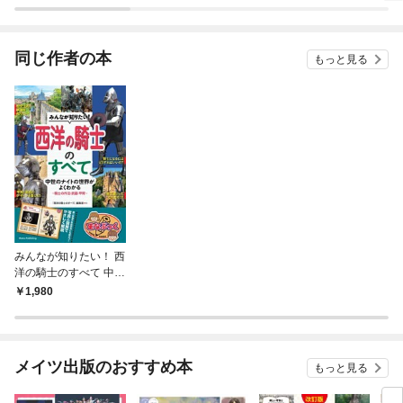
ラスボス王子様に執着
今世
されています
りが
てく
OMI
同じ作者の本
もっと見る
みんなが知りたい！ 西
洋の騎士のすべて 中世
のナイトの世界がよく
1,980
わかる ～騎士の作法・
武器・甲冑～
メイツ出版のおすすめ本
もっと見る