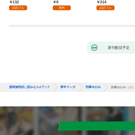
132
0
214
試読フル
無料
試読フル
新刊配信予定
漫画無料試し読みならdブック
青年マンガ
刑事ゆがみ
刑事ゆがみ（２）