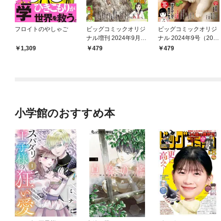
フロイトのやしゃご
ビッグコミックオリジ
ビッグコミックオリジ
ナル増刊 2024年9月増
ナル 2024年9号（202
刊号（2024年8月16日
4年4月19日発売)
1,309
479
479
発売）
小学館のおすすめ本