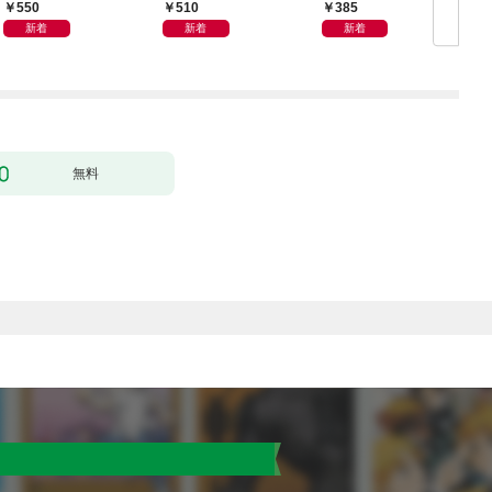
日発売）
２８合併号
550
510
385
新着
新着
新着
無料