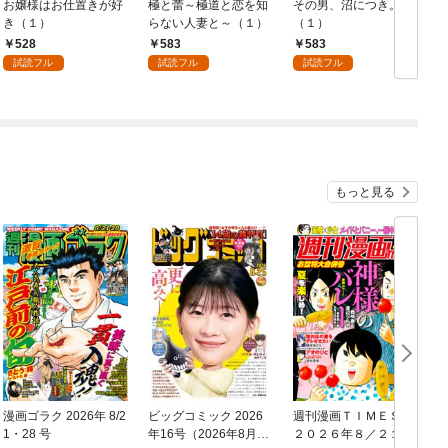
お嬢様はお仕置きが好
極と蕾～極道と恋を知
その男、沼につき。
き（１）
らない人妻と～（１）
（１）
528
583
583
試読フル
試読フル
試読フル
もっと見る
漫画ゴラク 2026年 8/2
ビッグコミック 2026
週刊漫画ＴＩＭＥＳ
1・28 号
年16号（2026年8月7
２０２６年８／２１・