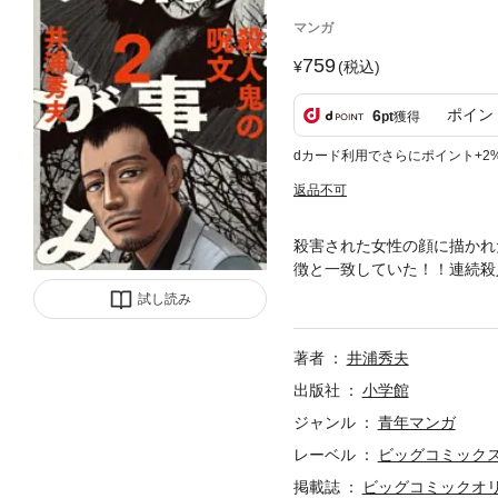
マンガ
759
(税込)
ポイン
6
pt
獲得
dカード利用でさらにポイント+2
返品不可
殺害された女性の顔に描かれ
徴と一致していた！！連続殺
遺産で「ロボット」を相続し
試し読み
著者
井浦秀夫
出版社
小学館
ジャンル
青年マンガ
レーベル
ビッグコミック
掲載誌
ビッグコミックオ