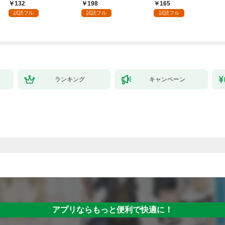
～１
かうヤツはすべてぶん
132
198
165
殴って生きる事にしま
試読フル
試読フル
試読フル
した。１
ランキング
キャンペーン
アプリならもっと便利で快適に！