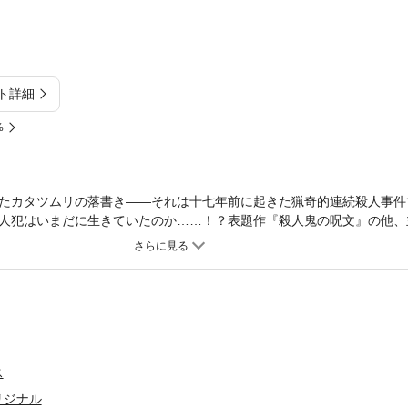
ト詳細
%
たカタツムリの落書き――それは十七年前に起きた猟奇的連続殺人事件
人犯はいまだに生きていたのか……！？表題作『殺人鬼の呪文』の他、
てしまう『ロボットは見た』収録！！
ス
リジナル