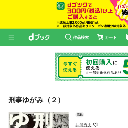
作品検索
カート
刑事ゆがみ（２）
完結
井浦秀夫