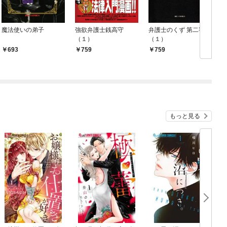
魔法使いの弟子
強欲弁護士銭高守
弁護士のくず 第二審
（１）
（１）
693
759
759
もっと見る