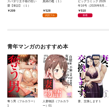
スパダリ王子様の狂い
真綿の檻（１）
ビッグコミック 2026
愛【単話】（１）
年16号（2026年8月7
日発売）
528
510
209
試読フル
新着
青年マンガのおすすめ本
奪う男（フルカラー）
人妻物語（フルカラ
妻、交換します１
1
ー）01