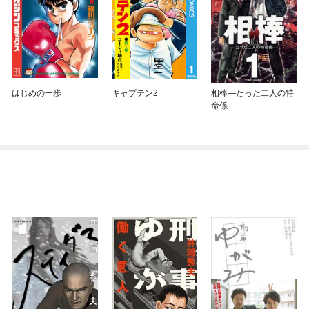
はじめの一歩
キャプテン2
相棒—たった二人の特
命係—