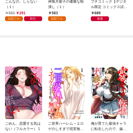
こんなの、しらない
神無月紫子の優雅な暇
プチコミック【デジタ
（１）
潰し（１）
ル限定 コミックス試し
読み特典付き】 2026
583
291
583
689
年9月号（2026年8月7
試読フル
割引
試読フル
新着
日発売）
ごめん、恋愛する気は
二世界ハーレム～エロ
俺が育てた最強キャラ
ない（フルカラー） 1
ゲのしすぎで現実無双
に転生したので、歯向