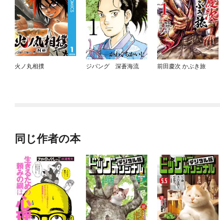
火ノ丸相撲
ジパング 深蒼海流
前田慶次 かぶき旅
同じ作者の本