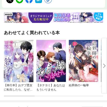
あわせてよく買われている本
【単行本】おデブ悪女
【タテヨミ】あなたは
結界師の一輪華
バッ
に転生したら、なぜか
もういりません
ロイ
ラスボス王子様に執着
今世
されています
りが
てく
OMI