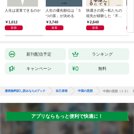
人生は逆算できるのか
人生の優先順位は「５
快適さの罠―私たちの
大江
つの富」が決める
祖先が経験した「不快
さ」が人生を充実させ
1,012
3,740
2,640
4,
る
新着
新着
新着
新刊配信予定
ランキング
キャンペーン
無料
漫画無料試し読みならdブック
自己啓発
中国の思想
中国の思想（１２） 
アプリならもっと便利で快適に！