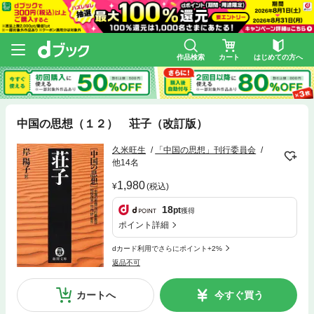
作品検索
カート
はじめての方へ
中国の思想（１２） 荘子（改訂版）
久米旺生
「中国の思想」刊行委員会
他14名
1,980
(税込)
18
pt
獲得
ポイント詳細
dカード利用でさらにポイント+2%
返品不可
カートへ
今すぐ買う