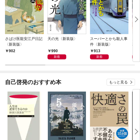
さばけ医龍安江戸日記
天の光〈新装版〉
スーパーとかち殺人事
鬼に
〈新装版〉
件〈新装版〉
花嫁
に溺
990
913
8
902
新着
新着
自己啓発のおすすめ本
もっと見る