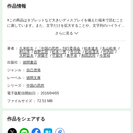
作品情報
※この商品はタブレットなど大きいディスプレイを備えた端末で読むこと
に適しています。また、文字だけを拡大することや、文字列のハイライ
ト、検索、辞書の参照、引用などの機能が使用できません。【ご購入の前
に】本電子書籍は固定レイアウト版です。文字の検索はできません。あら
かじめご了承ください。「荘子の毒にあてられた」と魯迅は表現した。荘
子は用い方によって、ひとを活かしも殺しもする毒薬に等しい―。この世
著者
久米旺生
「中国の思想」刊行委員会
杉本達夫
丸山松幸
村山孚
西野広祥
松本一男
市川宏
松枝茂夫
竹内好
の中に、確かなものなどなにひとつありはしない。だからこそ、可能性は
大村益夫
岸陽子
守屋洋
奥平卓
和田武司
今里禎
無限大なのだ。荘子にいざなわれて、さまざまなとらわれからおのれを解
出版社
徳間書店
き放ち、現実と向き合う。それを新たなる価値創造とするか否かは読むも
のの自由だ。
ジャンル
自己啓発
レーベル
徳間文庫
シリーズ
中国の思想
電子版配信開始日
2016/04/05
ファイルサイズ
72.51 MB
作品をシェアする