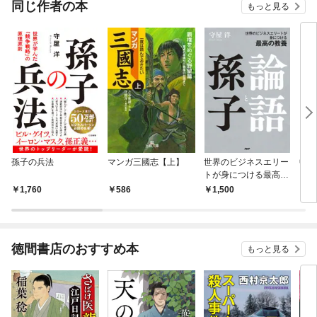
同じ作者の本
もっと見る
孫子の兵法
マンガ三國志【上】
世界のビジネスエリー
中国
トが身につける最高の
教養 論語と孫子
1,760
586
1,500
9
徳間書店のおすすめ本
もっと見る