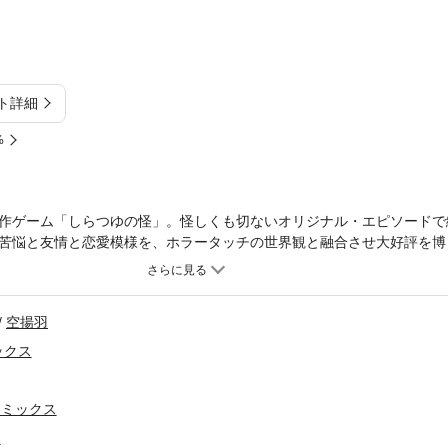
ト詳細
%
作ゲーム「しらつゆの怪」。怪しくも切ないオリジナル・エピソードで
苦悩と友情と恋愛模様を、ホラータッチの世界観と融合させ大好評を博
の怪」。その原作ゲームへと繋がるオリジナル・ストーリーを、空揚羽
巻!!(C)2013 IDEA FACTORY (C)2014 Karaageha
空揚羽
ックス
コミックス
ー