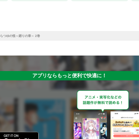
らつゆの怪～廻りの章～ 2巻
アプリならもっと便利で快適に！