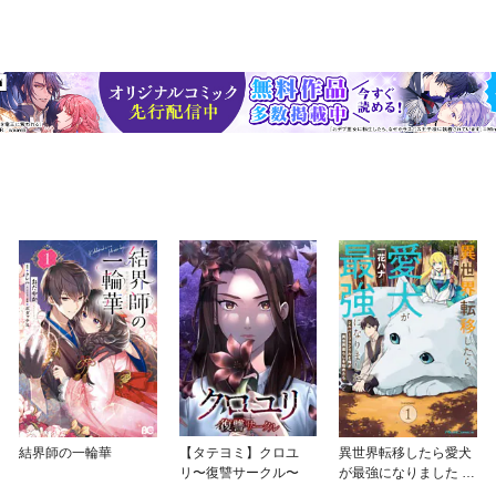
結界師の一輪華
【タテヨミ】クロユ
異世界転移したら愛犬
リ〜復讐サークル〜
が最強になりました ～
シルバーフェンリルと