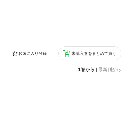
お気に入り登録
未購入巻をまとめて買う
1巻から
|
最新刊から