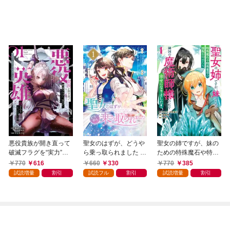
悪役貴族が開き直って
聖女のはずが、どうや
聖女の姉ですが、妹の
破滅フラグを“実力”で
ら乗っ取られました 1
ための特殊魔石や特殊
叩き折っていたら、い
巻
薬草の採取をやめた
770
616
660
330
770
385
つの間にかヒロイン達
ら、隣国の魔術師様の
試読増量
割引
試読フル
割引
試読増量
割引
から英雄視されるよう
元で幸せになりまし
になった件（コミッ
た！（コミック） 1巻
ク） 1巻