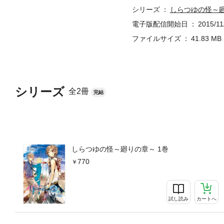
シリーズ
しらつゆの怪～
電子版配信開始日
2015/11
ファイルサイズ
41.83 MB
シリーズ
全2冊
完結
しらつゆの怪～廻りの章～ 1巻
770
試し読み
カートへ