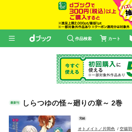
作品検索
カート
しらつゆの怪～廻りの章～ 2巻
最新刊
完結
オトメイト／片岡色
空揚