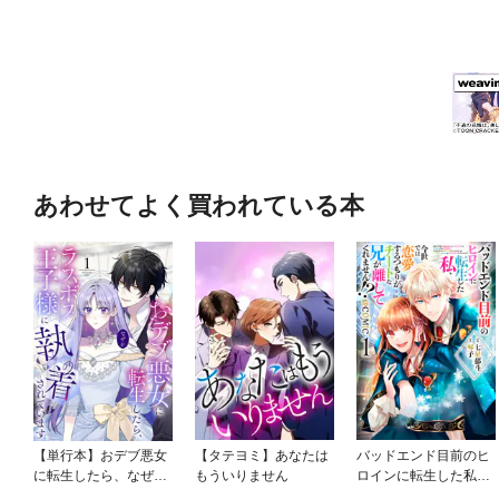
あわせてよく買われている本
【単行本】おデブ悪女
【タテヨミ】あなたは
バッドエンド目前のヒ
に転生したら、なぜか
もういりません
ロインに転生した私、
ラスボス王子様に執着
今世では恋愛するつも