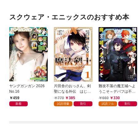
スクウェア・エニックスのおすすめ本
ヤングガンガン 2026
片田舎のおっさん、剣
難攻不落の魔王城へよ
No.16
聖になる外伝 はじま
うこそ～デバフは不要
りの魔法剣士 1巻
と勇者パーティーを追
459
770
385
660
330
い出された黒魔導士、
新着
試読増量
割引
試読フル
割引
魔王軍の最高幹部に迎
えられる～ １巻