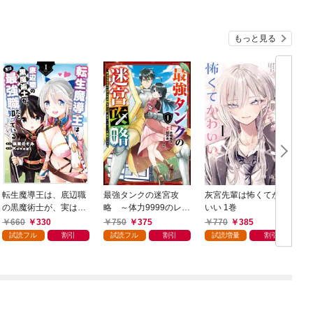
もっと見る
転生魔導王は、底辺職
最強タンクの迷宮攻
灰宮先輩は怖くてかわ
の黒魔術士が、実は最
略 ～体力9999のレア
いい 1巻
強職だと知っている 1
スキル持ちタンク、勇
660
330
750
375
770
385
巻
者パーティーを追放さ
試読フル
割引
試読フル
割引
試読増量
割引
れる～ 1巻