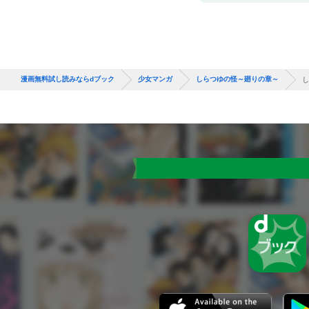
漫画無料試し読みならdブック
少女マンガ
しらつゆの怪～廻りの章～
し