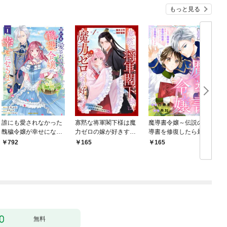
もっと見る
誰にも愛されなかった
寡黙な将軍閣下様は魔
魔導書令嬢～伝説の魔
醜穢令嬢が幸せになる
力ゼロの嫁が好きすぎ
導書を修復したら最強
まで 1
る～なぜか旦那様の心
の精霊が味方になりま
792
165
165
の声が聞こえます！？
した（クールな王弟殿
～［1話売り］ story0
下がなぜかいつもそば
1
にいます）～［ばら売
り］ 第1話
無料