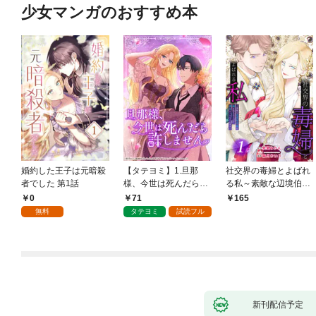
少女マンガのおすすめ本
婚約した王子は元暗殺
【タテヨミ】1.旦那
社交界の毒婦とよばれ
者でした 第1話
様、今世は死んだら許
る私～素敵な辺境伯令
しません
息に腕を折られたの
0
71
165
で、責任とってもらい
無料
タテヨミ
試読フル
ます～［ばら売り］
第1話
新刊配信予定