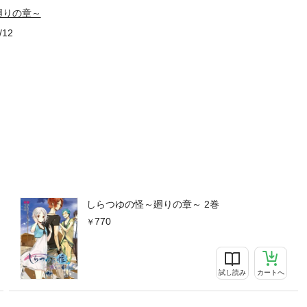
廻りの章～
/12
しらつゆの怪～廻りの章～ 2巻
770
試し読み
カートへ