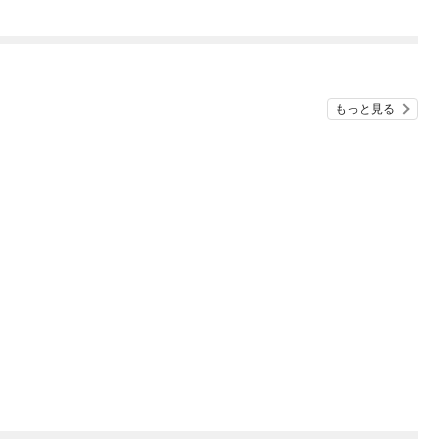
ち犬猿の仲でしたよ
ね！？)
もっと見る