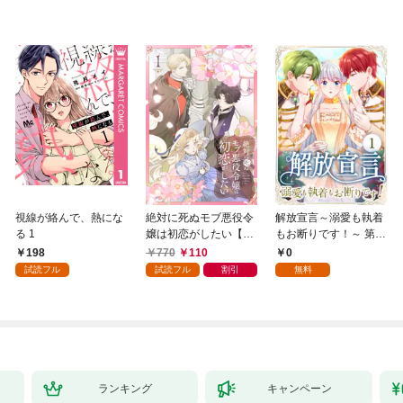
視線が絡んで、熱にな
絶対に死ぬモブ悪役令
解放宣言～溺愛も執着
る 1
嬢は初恋がしたい【単
もお断りです！～ 第1
行本版】 1巻
話
198
770
110
0
試読フル
試読フル
割引
無料
ランキング
キャンペーン