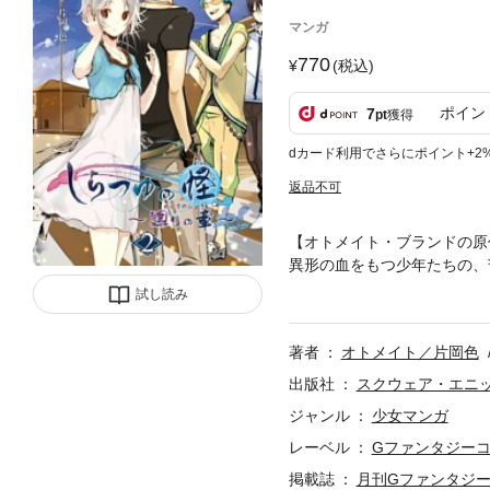
マンガ
770
(税込)
ポイン
7
pt
獲得
dカード利用でさらにポイント+2
返品不可
【オトメイト・ブランドの原
異形の血をもつ少年たちの、
ト発の原作ゲーム「しらつゆ
試し読み
時に切なく、瑞々しい筆致で表現した最終
著者
オトメイト／片岡色
出版社
スクウェア・エニ
ジャンル
少女マンガ
レーベル
Gファンタジー
掲載誌
月刊Gファンタジ