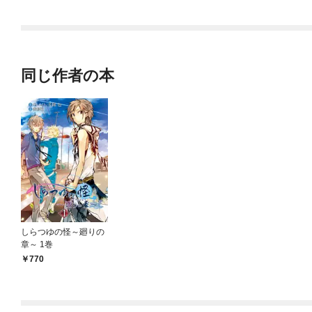
されています
りがチートな兄が離し
てくれません！？@C
OMIC
同じ作者の本
しらつゆの怪～廻りの
章～ 1巻
770