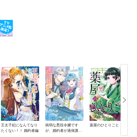
王太子妃になんてなり
病弱な悪役令嬢です
薬屋のひとりごと
たくない！！ 婚約者編
が、婚約者が過保護す
ぎて逃げ出したい(私た