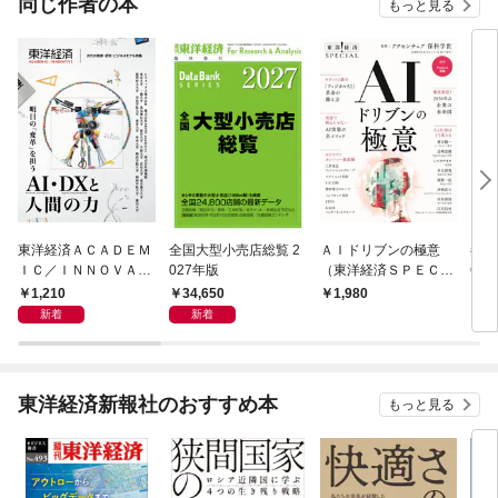
同じ作者の本
もっと見る
東洋経済ＡＣＡＤＥＭ
全国大型小売店総覧 2
ＡＩドリブンの極意
都市
ＩＣ／ＩＮＮＯＶＡＴ
027年版
（東洋経済ＳＰＥＣＩ
6年
ＩＶＥ 次代の教育・
ＡＬ）
1,210
34,650
1,980
2
研究・ビジネスモデル
新着
新着
特集―明日の「変革」
を担うＡＩ・ＤＸと人
間の力
東洋経済新報社のおすすめ本
もっと見る