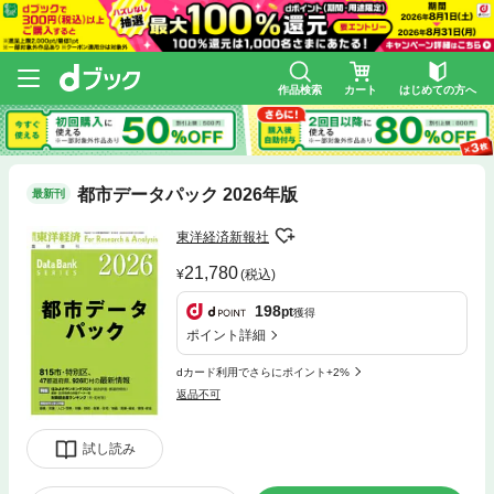
作品検索
カート
はじめての方へ
都市データパック 2026年版
最新刊
東洋経済新報社
21,780
(税込)
198
pt
獲得
ポイント詳細
dカード利用でさらにポイント+2%
返品不可
試し読み