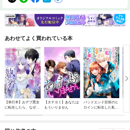
額、経常収支比率、財政力指数、自主財源比率、地方債残高、職員数など
【事業所・産業】事業所数・従業者数、農業産出額、製造品出荷額等、小
売年間販売額、新設住宅着工戸数など【所得・住宅】個人所得、持家世帯
比率、１住宅当たり延べ床面積、空き家率、住宅地地価など【医療・福
祉・環境・安全】 病院・一般診療所数、介護保険施設定員数、介護保険
料、水道料金、刑法犯認知件数など【子育て関連】 子ども医療費助成制
度、保育所等の状況、学校数、児童・生徒数など【通勤・通学】 昼間人
あわせてよく買われている本
口、昼夜間人口比率、通勤・通学先など３．町村編：40項目【基本情報】
役所住所・電話番号、首長名【面積】面積、可住地面積など【人口・世
帯】人口、人口増減率、世帯数、年少人口比率、後期高齢者比率【財政・
行政】歳出額、地方税収額、経常収支比率、財政力指数、自主財源比率な
ど【産業】事業所数・従業者数、農業産出額、製造品出荷額等など【所
得・住宅】個人所得、持家世帯比率、病院数、医師数など■市町村ランキ
ング編約100種類のランキングを収録。人口、空き家率、水道代、介護保
険料、地価、など気になる統計をランキング形式に
【単行本】おデブ悪女
【タテヨミ】あなたは
バッドエンド目前のヒ
【タ
に転生したら、なぜか
もういりません
ロインに転生した私、
リ〜
ラスボス王子様に執着
今世では恋愛するつも
されています
りがチートな兄が離し
てくれません！？@C
OMIC