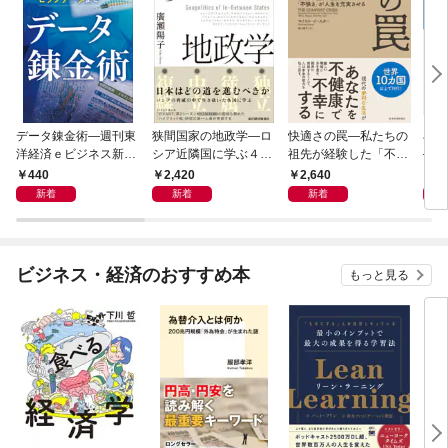
データ錬金術―週刊東
狭間国家の地政学―ロ
快適さの罠―私たちの
石橋
洋経済ｅビジネス新書
シア近隣国に学ぶ４つ
祖先が経験した「不快
―大
Ｎo.493
の生き残り戦略
さ」が人生を充実させ
９）
440
2,420
2,640
2
る
２０
新着
新着
新着
ビジネス・経済のおすすめ本
もっと見る