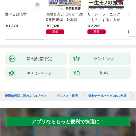
食べる経済学
為替介入とは何か 20
リーン・ラーニング
研究
0兆円規模「外為特
「ものにする」人が自
会」が生まれた謎
然とやっている 最小の
1,320
2,200
5,
1,870
インプットで最大の成
新着
新着
果を得る学習法
新刊配信予定
ランキング
キャンペーン
無料
漫画無料試し読みならdブック
ビジネス・経済
都市データパック 2026年版
アプリならもっと便利で快適に！