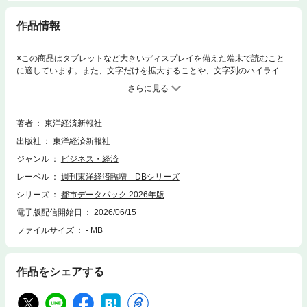
作品情報
※この商品はタブレットなど大きいディスプレイを備えた端末で読むこと
に適しています。また、文字だけを拡大することや、文字列のハイライ
ト、検索、辞書の参照、引用などの機能が使用できません。各種の統計情
報や独自に入手した最新データをもとに、まちの立ち位置が一目でわかり
ます。各指標には全国順位も併記しており、各種のランキング表も充実。
収録内容●「住みよさランキング」などすべての市区の最新情報を収録●都
著者
東洋経済新報社
道府県、町村、政令指定都市区部など、すべての地方自治体をカバー●全
出版社
東洋経済新報社
市町村ランキング（人口増減率、人口密度、個人所得など）を一挙掲載
【目次】都道府県、815市区、926町村の最新データ！データだけではな
ジャンル
ビジネス・経済
く、全国順位も掲載！■特集１．住みよさランキング（全国順位、都道府
レーベル
週刊東洋経済臨増 DBシリーズ
県別、カテゴリ別）２．安心度・利便度・快適度・富裕度の詳細データ一
覧３．財政健全度ランキング (都市別/町村別)■都道府県別データ都道府県
シリーズ
都市データパック 2026年版
別に、815市区、926町村の様々なデータを掲載１．都道府県編：200項目
電子版配信開始日
2026/06/15
【基本情報】役所住所・電話番号、首長プロフィール、議員定数、各都道
ファイルサイズ
- MB
府県の特色【人口・世帯】1990年、2020年、2050年の人口ピラミッドも
【財政・行政】【事業所・産業】医療・福祉・環境・安全】【教育・人
材】など２．市区編 ：100項目【基本情報】市区役所住所・電話番号、
市区長プロフィール、議員定数、各市区の特色・概況など【面積・気象】
作品をシェアする
面積、可住地面積、年平均気温、年間降水量、日照時間など【人口・世
帯】人口、人口増減率、出生・死亡数、転入・転出数、世帯数、外国人人
口、年代別比率、2050年推計人口など【財政・行政】歳出額、地方税収