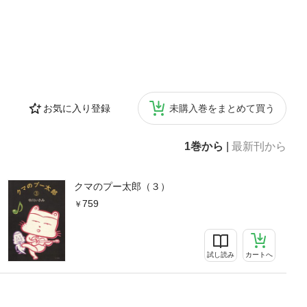
お気に入り登録
未購入巻をまとめて買う
1巻から
|
最新刊から
クマのプー太郎（３）
759
試し読み
カートへ