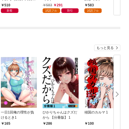
日発売）
読
510
583
291
583
年
新着
試読フル
割引
試読フル
もっと見る
一日1回俺の理性が負
ひかりちゃんはクズだ
傾国のカルマ 1
けるとき1
から 【分冊版】 1
版
165
286
100