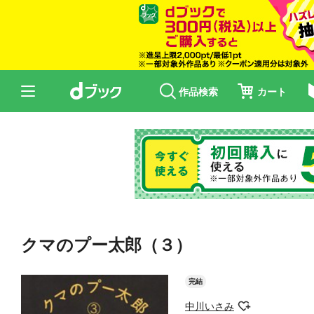
作品検索
カート
クマのプー太郎（３）
完結
中川いさみ