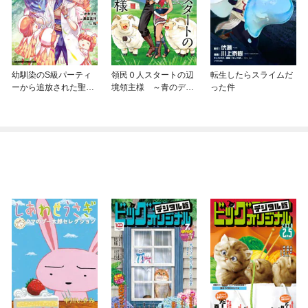
幼馴染のS級パーティ
領民０人スタートの辺
転生したらスライムだ
ーから追放された聖獣
境領主様 ～青のディ
った件
使い。万能支援魔法と
アスと蒼角の乙女～
仲間を増やして最強
へ！