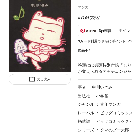
マンガ
759
(税込)
ポイン
6
pt
獲得
dカード利用でさらにポイント+2
返品不可
巻頭には巻頭特別付録「しり
が変えられるオチチェンジャ
試し読み
著者
中川いさみ
出版社
小学館
ジャンル
青年マンガ
レーベル
ビッグコミック
掲載誌
ビッグコミックス
シリーズ
クマのプー太郎