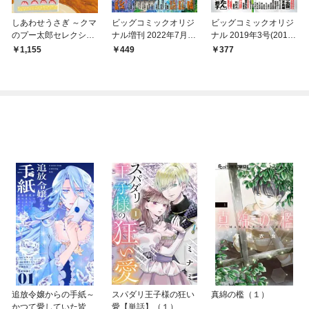
しあわせうさぎ ～クマ
ビッグコミックオリジ
ビッグコミックオリジ
のプー太郎セレクショ
ナル増刊 2022年7月増
ナル 2019年3号(2019
ン～
刊号（2022年6月10日
年1月19日発売)
1,155
449
377
発売）
追放令嬢からの手紙～
スパダリ王子様の狂い
真綿の檻（１）
かつて愛していた皆さ
愛【単話】（１）