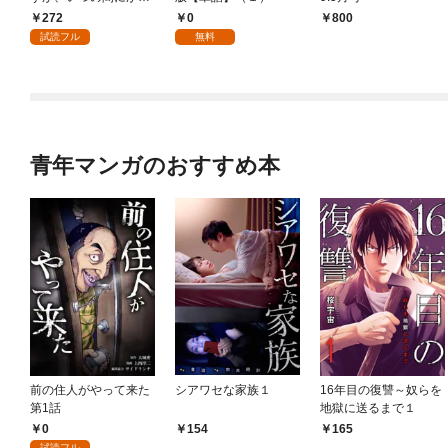
嫁として溺愛されてい
272
0
￥800
ます【単話】（１）
試読フル
無料
青年マンガのおすすめ本
前の住人がやって来た
シアワセな家族１
16年目の復讐～奴らを
第1話
地獄に送るまで１
0
154
165
試読フル