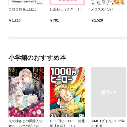
コロコロ毛玉日記
しあわせうさぎ（１）
メロスのバカ！
1,210
781
1,529
小学館のおすすめ本
火の神さまの掃除人で
1000円ヒーロー 新札
DIME (ダイム) 2026年
すが、いつの間にか花
版【単話】（１）
9.5月号