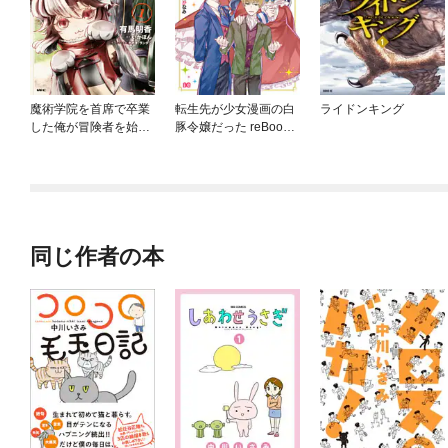
魔術学院を首席で卒業
転生先が少女漫画の白
ライドンキング
した俺が冒険者を始め
豚令嬢だった reBoooo
るのはそんなにおかし
t！
いだろうか
同じ作者の本