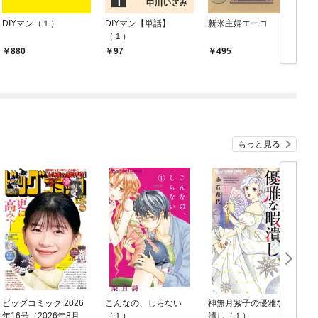
DIYマン（１）
DIYマン【単話】
新米主婦エーコ
（１）
880
97
495
もっと見る
ビッグコミック 2026
こんなの、しらない
神無月紫子の優雅な暇
年16号（2026年8月7
（１）
潰し（１）