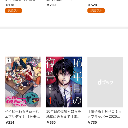
まへ 私のことなどお忘
138
528
209
れですか？～【単話】
試読フル
試読フル
（１）
ベイビーわるきゅーれ
16年目の復讐～奴らを
【電子版】月刊コミッ
エブリデイ！ 【分冊
地獄に送るまで【電子
クフラッパー 2026年9
版】 1
単行本版】１
月号
214
660
￥730