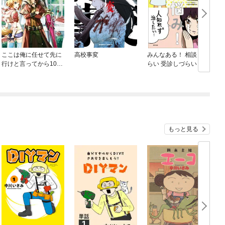
ここは俺に任せて先に
高校事変
みんなある！ 相談しづ
行けと言ってから10年
らい 受診しづらい 体
がたったら伝説になっ
のお悩み
ていた。
もっと見る