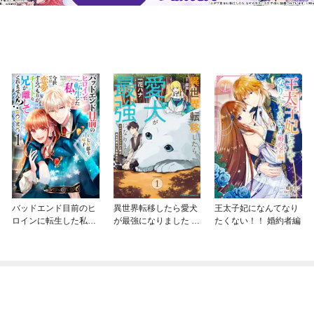
バッドエンド目前のヒ
異世界転移したら愛犬
王太子妃になんてなり
ロインに転生した私、
が最強になりました ～
たくない！！ 婚約者編
今世では恋愛するつも
シルバーフェンリルと
りがチートな兄が離し
俺が異世界暮らしを始
てくれません！？@C
めたら～ THE COMIC
OMIC