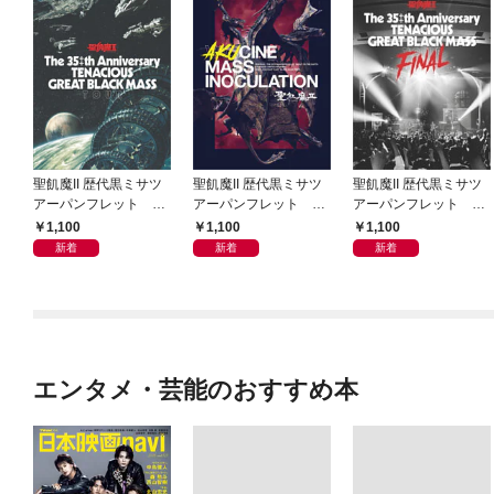
聖飢魔II 歴代黒ミサツ
聖飢魔II 歴代黒ミサツ
聖飢魔II 歴代黒ミサツ
アーパンフレット Th
アーパンフレット VI
アーパンフレット Th
e 35++th Anniversary
DEO & MUTANT “LIV
e 35++th Anniversary
1,100
1,100
1,100
TENACIOUS GREAT B
E” BLACK MASS TOU
TENACIOUS GREAT B
新着
新着
新着
LACK MASS TOUR
R「悪チン集団接種」
LACK MASS FINAL
(D.C.24／2022)
(D.C.23／2021)
(D.C.25／2023)
エンタメ・芸能のおすすめ本