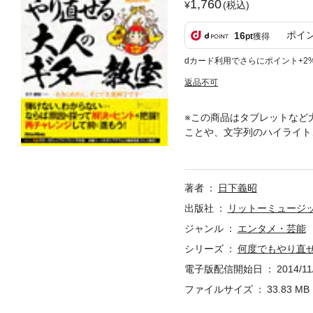
1,760
(税込)
ポイ
16
pt
獲得
dカード利用でさらにポイント+2
返品不可
※この商品はタブレットなど
ことや、文字列のハイライト
てもOK! 少しずつ前進し
人、ギターを数年ぶりに再開
た。“何が問題なのか？”も
著者
日下義昭
題点を見つけたら対応策が載
べての問題が解消されるまで
出版社
リットーミュージ
いいんです。ひとつずつ悩み
ジャンル
エンタメ・芸能
のウェブサイト（http://www
シリーズ
何度でもやり直
アウト方式で作成されていま
電子版配信開始日
2014/11
ファイルサイズ
33.83 MB