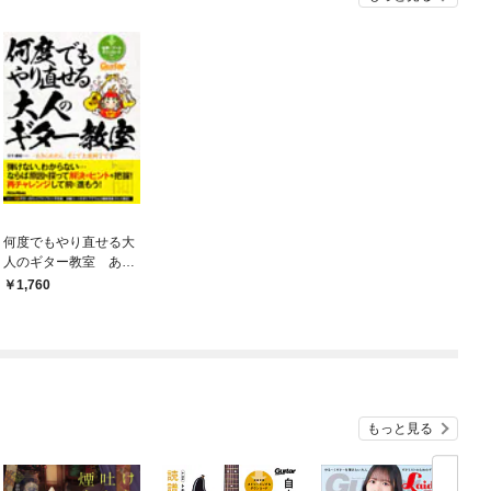
何度でもやり直せる大
人のギター教室 あき
らめたら、そこで上達
1,760
終了です
もっと見る