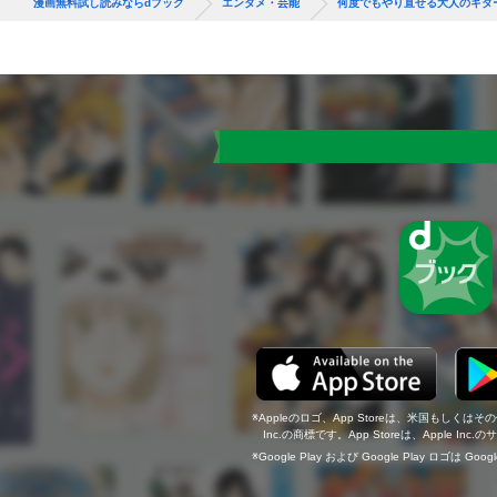
漫画無料試し読みならdブック
エンタメ・芸能
何度でもやり直せる大人のギタ
Appleのロゴ、App Storeは、米国もしくはそ
Inc.の商標です。App Storeは、Apple In
Google Play および Google Play ロゴは Go