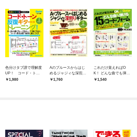
色分けタブ譜で理解度
Aのブルースからはじ
これだけ覚えればO
UP！ コード・トー
めるジャジィな深煎り
K！ どんな曲でも弾け
ン反復ギター・トレー
ギター
る15のコード・フォー
1,980
1,760
1,540
ニング！
ム