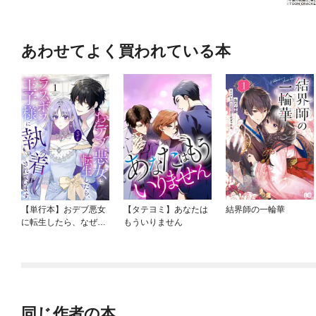
あわせてよく買われている本
【単行本】おデブ悪女
【タテヨミ】あなたは
結界師の一輪華
に転生したら、なぜか
もういりません
ラスボス王子様に執着
されています
同じ作者の本