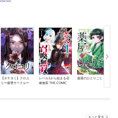
【タテヨミ】クロユ
レベル1から始まる召
薬屋のひとりごと
リ〜復讐サークル〜
喚無双 THE COMIC
もっと見る