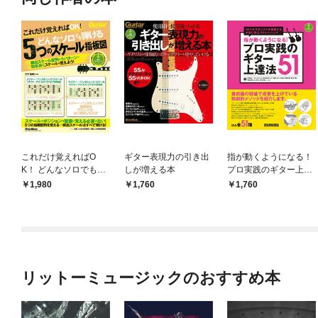
これだけ覚えればO
ギター表現力の引き出
指が動くようになる！
K！ どんなソロでも弾
しが増える本
プロ実践のギター上達
ける5つのスケール指
法51
1,980
1,760
1,760
板図
リットーミュージックのおすすめ本