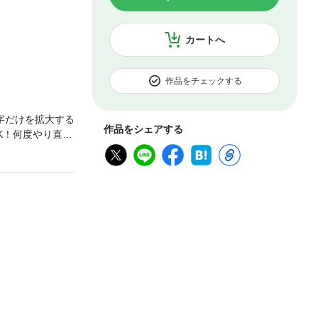
カートへ
作品をチェックする
字だけを拡大する
作品をシェアする
K！何度やり直し
したことのある
まとめまし
意。チャートで問
本書で解決→す
よ。ゆっくりで
ーミュージック
この電子書籍は固定レイ
ん。