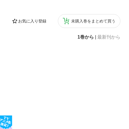
お気に入り登録
未購入巻をまとめて買う
1巻から
|
最新刊から