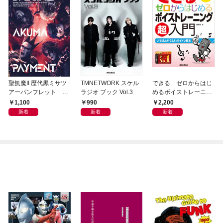
聖飢魔II 歴代黒ミサツ
TMNETWORK スケル
できる ゼロからはじ
アーパンフレット VI
ラジオ ブック Vol.3
めるボイストレーニン
DEO BLACK MASS &
グ超入門
1,100
990
2,200
LIVE TALK TOUR「特
新着
新着
新着
別給付悪魔」(D.C.22
／2020)