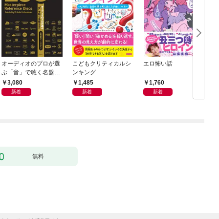
オーディオのプロが選
こどもクリティカルシ
エロ怖い話
ぶ「音」で聴く名盤28
ンキング
0——音質探究ディス
3,080
1,485
1,760
クガイド
新着
新着
新着
無料