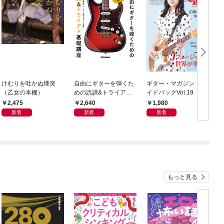
けむりを吐かぬ煙突
自由にギターを弾くた
ギター・マガジン・レ
T
（乙女の本棚）
めの読譜&トライアド
イドバックVol.19
ラ
基礎講座
2,475
2,640
1,980
新着
新着
新着
もっと見る