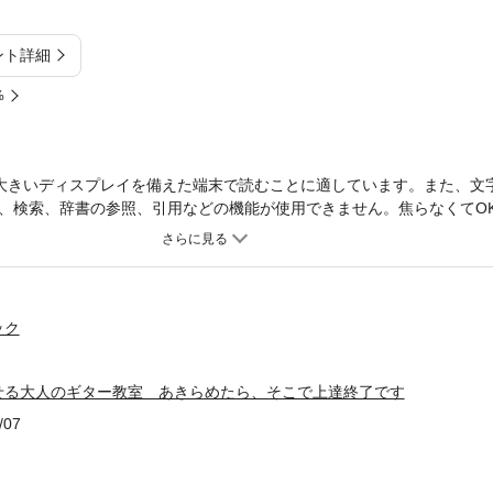
ント詳細
%
大きいディスプレイを備えた端末で読むことに適しています。また、文
、検索、辞書の参照、引用などの機能が使用できません。焦らなくてO
ていきましょう！ギター演奏の悩みがあって挫折しそうな人、実際に挫折
した人……そんな人たちが直面しがちな壁を乗り越えるためのヒントを
わからない人のために、悩みや疑問の原因を探りやすい問診チャートを用
っているページへGO! また別の問題が発生したら、再び原因を探って
、何度でも読み返してください！ あきらめたら、そこで上達終了です
ック
を解消していきましょう。＊この電子書籍に対応した全音源は、リット
.rittor-music.co.jp/e/furoku/）から無料ダウンロードできます。＊
せる大人のギター教室 あきらめたら、そこで上達終了です
す。文字の拡大・縮小や、検索、ハイライトなどの機能は利用できませ
/07