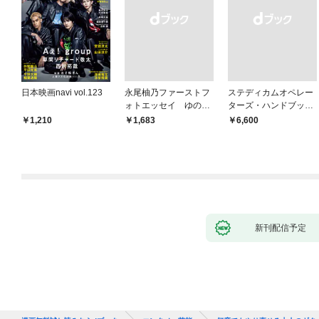
日本映画navi vol.123
永尾柚乃ファーストフ
ステディカムオペレー
ォトエッセイ ゆのも
ターズ・ハンドブック
のがたり
日本語版 電子版 第２
1,210
￥1,683
￥6,600
版
新刊配信予定