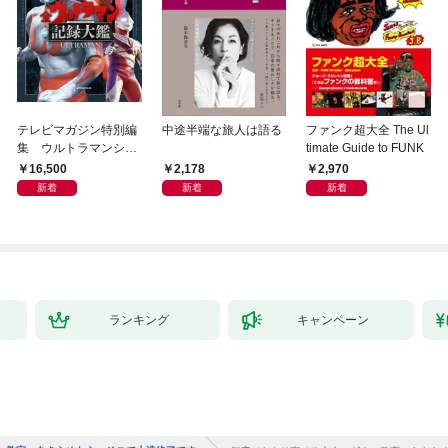
テレビマガジン特別編
中途半端な旅人は語る
ファンク超大全 The Ul
集 ウルトラマンシリ
timate Guide to FUNK
ーズ６０周年記念 全
16,500
2,178
2,970
ウルトラマン記録大鑑
新着
新着
新着
【電子特典つき】
ランキング
キャンペーン