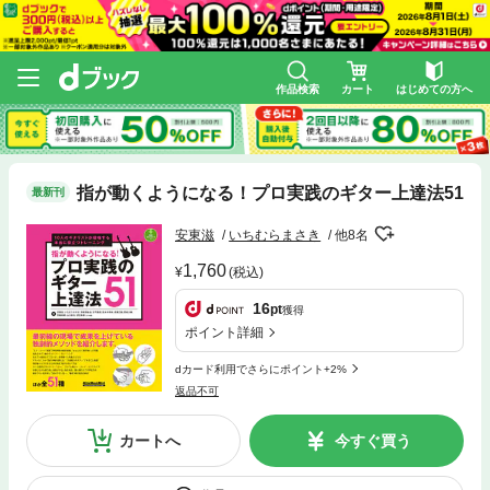
作品検索
カート
はじめての方へ
指が動くようになる！プロ実践のギター上達法51
最新刊
安東滋
いちむらまさき
他8名
1,760
(税込)
16
pt
獲得
ポイント詳細
dカード利用でさらにポイント+2%
返品不可
カートへ
今すぐ買う