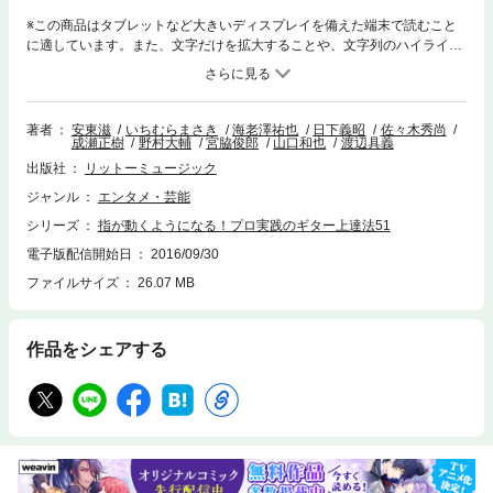
※この商品はタブレットなど大きいディスプレイを備えた端末で読むこと
に適しています。また、文字だけを拡大することや、文字列のハイライ
ト、検索、辞書の参照、引用などの機能が使用できません。10人のプロが
教える“指が動くようになる”方法特にギターをはじめた人に多い「指が動
かないんです」という悩みの改善方法や対応策となる、51の独創的な上達
法を掲載した本です。教えてくれるのはロングセラーとなっている人気の
著者
安東滋
いちむらまさき
海老澤祐也
日下義昭
佐々木秀尚
成瀬正樹
野村大輔
宮脇俊郎
山口和也
渡辺具義
教本の数々を執筆している10人のプロ・ギター講師／プロ・ギタリスト。
教えるプロたちがピックアップした、最前線の現場で成果を上げているメ
出版社
リットーミュージック
ソッドが、きっとあなたのギターの腕前をレベルアップさせてくれます！
ジャンル
エンタメ・芸能
＊この電子書籍に対応した全音源は、リットーミュージックのウェブサイ
ト（http://www.rittor-music.co.jp/e/furoku/）から無料ダウンロードできま
シリーズ
指が動くようになる！プロ実践のギター上達法51
す。
電子版配信開始日
2016/09/30
ファイルサイズ
26.07 MB
作品をシェアする