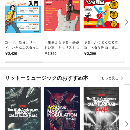
コード、単音、リー
一生使えるギター基礎
ギターがうまくなる理
ギタ
ド、いろんなスタイル
トレ本 ギタリストの
由 ヘタな理由 新装
クの
で弾ける！ ギタリス
ためのハノン 新装版
版
2,420
2,750
2,200
2,
ト必修カッティング入
門
リットーミュージックのおすすめ本
もっと見る