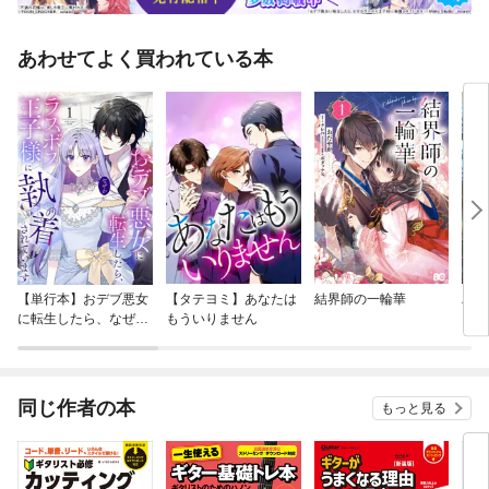
あわせてよく買われている本
【単行本】おデブ悪女
【タテヨミ】あなたは
結界師の一輪華
バッ
に転生したら、なぜか
もういりません
ロイ
ラスボス王子様に執着
今世
されています
りが
てく
OMI
同じ作者の本
もっと見る