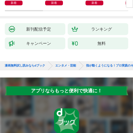
ウルトラマン記録大鑑
クガ
新着
新着
新着
【電子特典つき】
新刊配信予定
ランキング
キャンペーン
無料
漫画無料試し読みならdブック
エンタメ・芸能
指が動くようになる！プロ実践のギ
アプリならもっと便利で快適に！