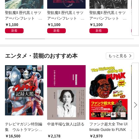
聖飢魔II 歴代黒ミサツ
聖飢魔II 歴代黒ミサツ
聖飢魔II 歴代黒ミサツ
聖飢
アーパンフレット Th
アーパンフレット VI
アーパンフレット Th
アー
e 35++th Anniversary
DEO & MUTANT “LIV
e 35++th Anniversary
DEO
1,100
1,100
1,100
1,
TENACIOUS GREAT
E” BLACK MASS TOU
TENACIOUS GREAT
LIV
新着
新着
新着
BLACK MASS TOUR
R「悪チン集団接種」
BLACK MASS FINAL
別給
(D.C.24／2022)
(D.C.23／2021)
(D.C.25／2023)
／20
エンタメ・芸能のおすすめ本
もっと見る
テレビマガジン特別編
中途半端な旅人は語る
ファンク超大全 The Ul
オー
集 ウルトラマンシリ
timate Guide to FUNK
ぶ「
ーズ６０周年記念 全
0—
16,500
2,178
2,970
3,