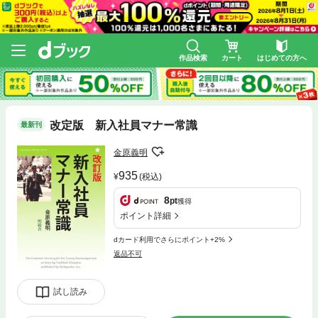
作品検索
カート
はじめての方へ
改定版 新入社員マナー常識
最新刊
金原義明
935
(税込)
8
pt
獲得
ポイント詳細
dカード利用でさらにポイント+2%
返品不可
試し読み