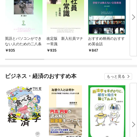
英語とパソコンができ
改定版 新入社員マナ
おすすめ映画のおすす
アメ
ない人のための二八条
ー常識
め英会話
ィー
935
935
847
8,
ビジネス・経済のおすすめ本
もっと見る