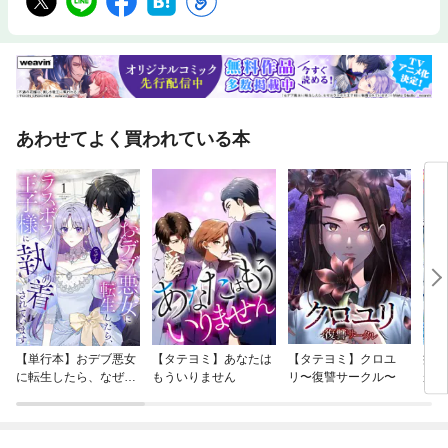
あわせてよく買われている本
【単行本】おデブ悪女
【タテヨミ】あなたは
【タテヨミ】クロユ
病弱
に転生したら、なぜか
もういりません
リ〜復讐サークル〜
が、
ラスボス王子様に執着
ぎて
されています
たち
ね！