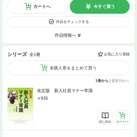
カートへ
今すぐ買う
作品をチェックする
作品情報へ
シリーズ
全1冊
お気に入り登録
未購入巻をまとめて買う
1巻から
|
最新刊から
改定版 新入社員マナー常識
935
試し読み
カートへ