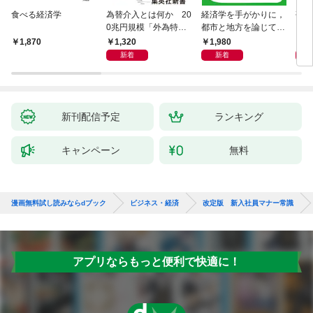
食べる経済学
為替介入とは何か 20
経済学を手がかりに，
研究
0兆円規模「外為特
都市と地方を論じてみ
会」が生まれた謎
よう
1,320
1,980
5,
1,870
新着
新着
新刊配信予定
ランキング
キャンペーン
無料
漫画無料試し読みならdブック
ビジネス・経済
改定版 新入社員マナー常識
アプリならもっと便利で快適に！