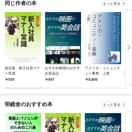
同じ作者の本
もっと見る
改定版 新入社員マナ
おすすめ映画のおすす
アメリカ・コミュニテ
大人
ー常識
め英会話
ィー事典 上巻
物語
935
847
8,800
8
明鏡舎のおすすめ本
もっと見る