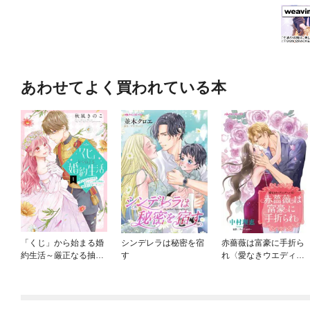
あわせてよく買われている本
「くじ」から始まる婚
シンデレラは秘密を宿
赤薔薇は富豪に手折ら
約生活～厳正なる抽選
す
れ〈愛なきウエディン
の結果、笑わない次期
グベル ＩＩ〉
公爵様の婚約者に当選
しました～