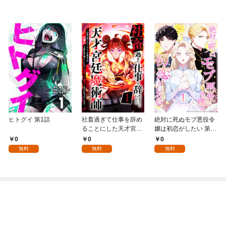
ヒトグイ 第1話
社畜過ぎて仕事を辞め
絶対に死ぬモブ悪役令
ることにした天才宮廷
嬢は初恋がしたい 第1
魔術師～辺境の地でス
話
0
0
0
ローライフを夢見る
無料
無料
無料
が、不届き者を倒して
いたら『最果ての魔
女』と呼ばれるように
なる～ 第1話