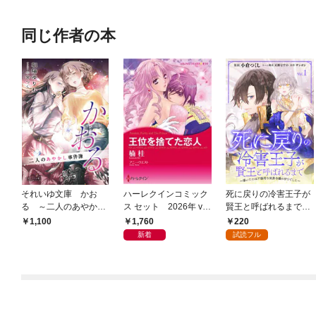
同じ作者の本
それいゆ文庫 かお
ハーレクインコミック
死に戻りの冷害王子が
る ～二人のあやかし
ス セット 2026年 vo
賢王と呼ばれるまで～
事件簿～
l.1085
導いたのは不器用な侯
1,760
220
1,100
爵令嬢の祈りでした～
新着
試読フル
(話売り) #1