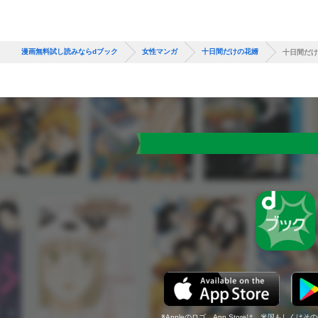
漫画無料試し読みならdブック
女性マンガ
十日間だけの花婿
十日間だけ
Appleのロゴ、App Storeは、米国もしくはそ