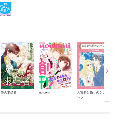
夢の求婚者
noicomi
大富豪と偽りのシンデ
レラ