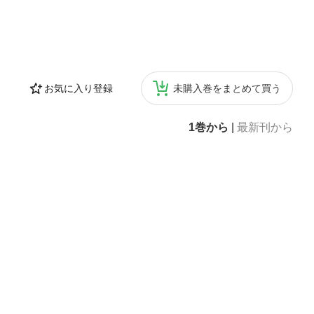
お気に入り登録
未購入巻をまとめて買う
1巻から
|
最新刊から