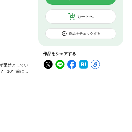
カートへ
作品をチェックする
作品をシェアする
ず呆然としてい
? 10年前に別
った10日間。そ
のだわ！