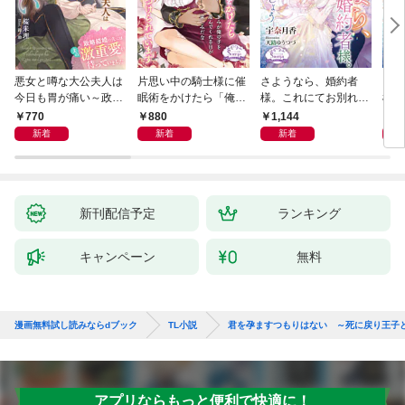
悪女と噂な大公夫人は
片思い中の騎士様に催
さようなら、婚約者
さよ
今日も胃が痛い～政略
眠術をかけたら「俺の
様。これにてお別れい
様。
結婚の先には夫の激重
最愛の人」と激重感情
たしましょう【電子書
たし
770
880
1,144
9
愛が待っていました～
をぶつけられています
籍特装版】
新着
新着
新着
新刊配信予定
ランキング
キャンペーン
無料
漫画無料試し読みならdブック
TL小説
君を孕ますつもりはない ～死に戻り王子
アプリならもっと便利で快適に！