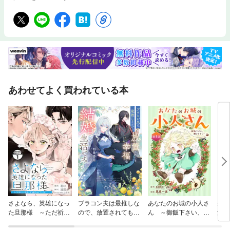
あわせてよく買われている本
さよなら、英雄になっ
ブラコン夫は最推しな
あなたのお城の小人さ
失踪
た旦那様 ～ただ祈る
ので、放置されても幸
ん ～御飯下さい、働
消え
だけの役立たずな妻の
福な結婚生活です。
きますっ～（コミッ
ま、