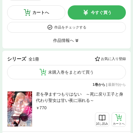
カートへ
今すぐ買う
作品をチェックする
作品情報へ
シリーズ
全1冊
お気に入り登録
未購入巻をまとめて買う
1巻から
|
最新刊から
君を孕ますつもりはない ～死に戻り王子と身
代わり聖女は甘い夜に溺れる～
770
試し読み
カートへ