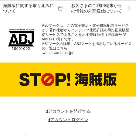
海賊版に関する取り組みに
お客さまのご利用端末から
ついて
の情報の外部送信について
ABJマークは、この電子書店・電子書籍配信サービス
が、著作権者からコンテンツ使用許諾を得た正規版配
信サービスであることを示す登録商標（登録番号 第
6091713号）です。
ABJマークの詳細、ABJマークを掲示しているサービス
の一覧はこちら
→
https://aebs.or.jp/
dアカウントを発行する
dアカウントログイン