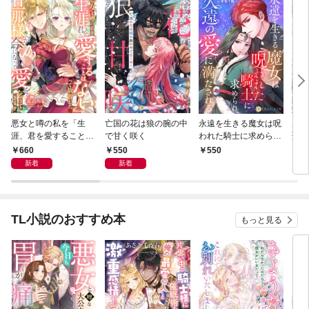
悪女と噂の私を「生
亡国の花は狼の腕の中
永遠を生きる魔女は呪
虐げ
涯、君を愛することは
で甘く咲く
われた騎士に求めら
聖獣
ない」って放置した旦
れ、久遠の愛に満たさ
覚め
660
550
550
5
那様が今になって愛を
れる
愛が
新着
新着
乞うてきます
TL小説のおすすめ本
もっと見る