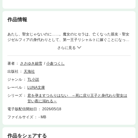
作品情報
あたし、聖女じゃないのに……。魔女のヒセラは、亡くなった親友・聖女
ジゼルフィアの身代わりとして、第一王子リシャルトに嫁ぐことになっ
た。待っていたのは、銀髪碧眼の美しい夫からの衝撃的な宣言。「悪いけ
ど、君を孕ますつもりはないんだ」。偽りの花嫁である罪悪感に苛まれる
ヒセラだったが、リシャルトのヒセラへの執着は、逃げ場のないほどに深
くて濃密で……。拒絶の言葉とは裏腹に、夜ごと重ねる肌の熱に、ヒセラ
著者
ささゆき細雪
小倉つくし
は抗うことなく溺れていく。一方リシャルトは、かつて愛する妻と新たに
出版社
天海社
宿った命を奪われ、死に戻りを遂げたのだった。すれ違う二人の記憶と、
秘められた真実とは？
ジャンル
TL小説
レーベル
LUNA文庫
シリーズ
君を孕ますつもりはない ～死に戻り王子と身代わり聖女は
甘い夜に溺れる～
電子版配信開始日
2026/05/18
ファイルサイズ
- MB
作品をシェアする