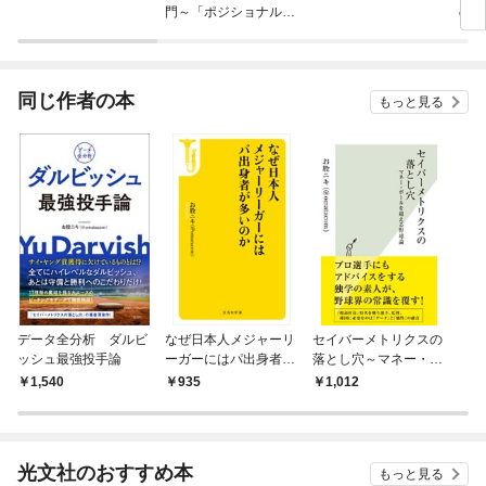
門～「ポジショナル」
の眼
vs.「ストーミング」の
ーチ
未来～
同じ作者の本
もっと見る
データ全分析 ダルビ
なぜ日本人メジャーリ
セイバーメトリクスの
ッシュ最強投手論
ーガーにはパ出身者が
落とし穴～マネー・ボ
多いのか
ールを超える野球論～
1,540
935
1,012
光文社のおすすめ本
もっと見る