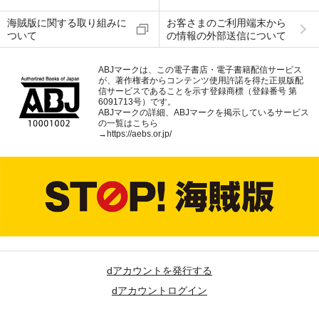
海賊版に関する取り組みに
お客さまのご利用端末から
ついて
の情報の外部送信について
ABJマークは、この電子書店・電子書籍配信サービス
が、著作権者からコンテンツ使用許諾を得た正規版配
信サービスであることを示す登録商標（登録番号 第
6091713号）です。
ABJマークの詳細、ABJマークを掲示しているサービス
の一覧はこちら
→
https://aebs.or.jp/
dアカウントを発行する
dアカウントログイン