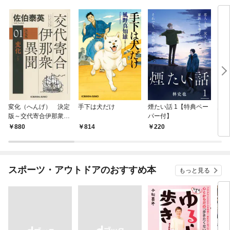
変化（へんげ） 決定
手下は犬だけ
煙たい話 1【特典ペー
鬼役
版～交代寄合伊那衆異
パー付】
聞（1）～
880
814
220
7
スポーツ・アウトドアのおすすめ本
もっと見る