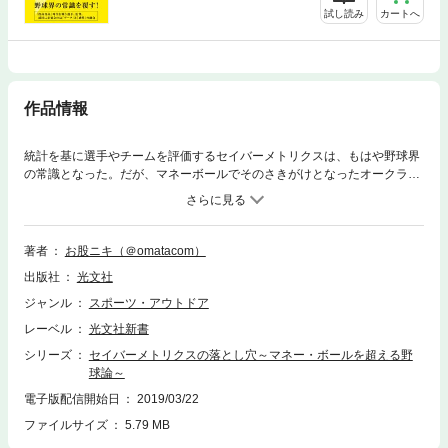
試し読み
カートへ
作品情報
統計を基に選手やチームを評価するセイバーメトリクスは、もはや野球界
の常識となった。だが、マネーボールでそのさきがけとなったオークラン
ド・アスレチックスは以後、一度もワールドシリーズへ進出できていな
い。データ分析が当たり前となった今、世界のトップたちはどのように周
りと差をつけているのか？ ダルビッシュ有選手を筆頭に多くのプロや専
門家から支持を集める独学の素人が、球界の最先端トレンドを明らかにす
著者
お股ニキ（＠omatacom）
る。
出版社
光文社
ジャンル
スポーツ・アウトドア
レーベル
光文社新書
シリーズ
セイバーメトリクスの落とし穴～マネー・ボールを超える野
球論～
電子版配信開始日
2019/03/22
ファイルサイズ
5.79 MB