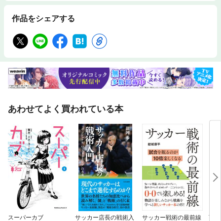
作品をシェアする
あわせてよく買われている本
スーパーカブ
サッカー店長の戦術入
サッカー戦術の最前線
TAC