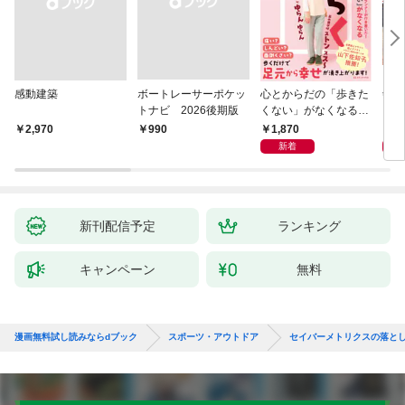
感動建築
ボートレーサーポケッ
心とからだの「歩きた
剣道
トナビ 2026後期版
くない」がなくなる
らせん流 ゆるらく歩
1,870
1,
￥2,970
￥990
き
新着
新刊配信予定
ランキング
キャンペーン
無料
漫画無料試し読みならdブック
スポーツ・アウトドア
セイバーメトリクスの落と