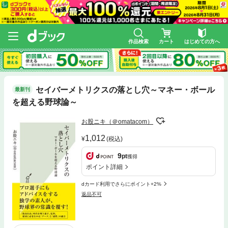
作品検索
カート
はじめての方へ
セイバーメトリクスの落とし穴～マネー・ボール
最新刊
を超える野球論～
お股ニキ（＠omatacom）
1,012
(税込)
9
pt
獲得
ポイント詳細
dカード利用でさらにポイント+2%
返品不可