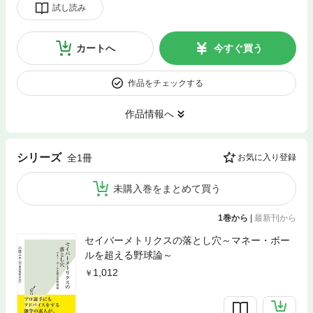
試し読み
カートへ
今すぐ買う
作品をチェックする
作品情報へ
シリーズ
全1冊
お気に入り登録
未購入巻をまとめて買う
1巻から
|
最新刊から
セイバーメトリクスの落とし穴～マネー・ボー
ルを超える野球論～
1,012