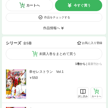
カートへ
今すぐ買う
作品をチェックする
作品情報へ
シリーズ
全5冊
お気に入り登録
未購入巻をまとめて買う
1巻から
|
最新刊から
幸せレストラン Vol.1
550
試し読み
カートへ