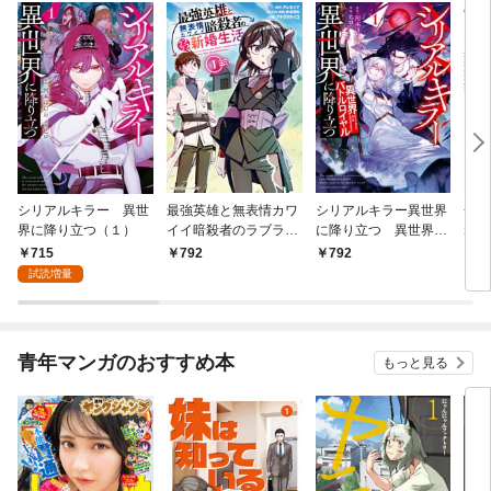
シリアルキラー 異世
最強英雄と無表情カワ
シリアルキラー異世界
一撃
界に降り立つ（１）
イイ暗殺者のラブラブ
に降り立つ 異世界バ
ねの
新婚生活 １巻
トルロイヤル1巻
715
792
792
8
試読増量
青年マンガのおすすめ本
もっと見る