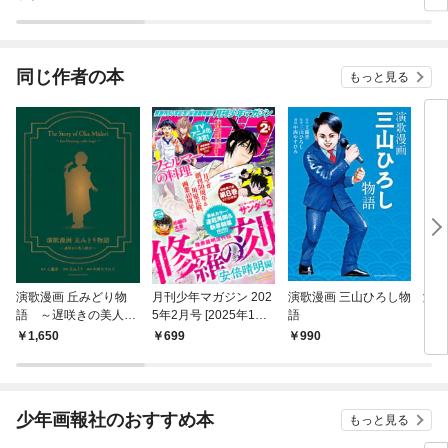
同じ作者の本
もっと見る
演歌漫画 丘みどり物
月刊少年マガジン 202
演歌漫画 三山ひろし物
演歌
語 ～遅咲きの美人歌
5年2月号 [2025年1月6
語
【分
手～ １巻
日発売]
の出
1,650
699
990
1
少年画報社のおすすめ本
もっと見る