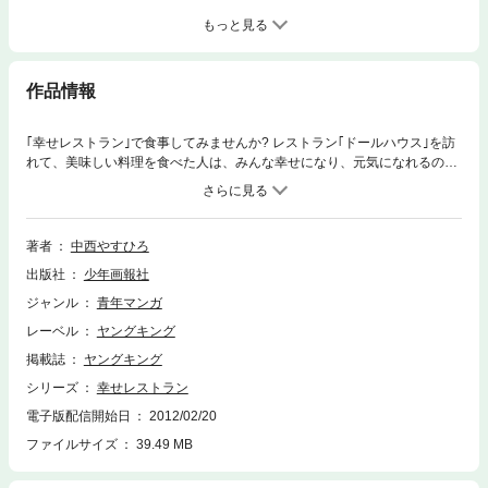
もっと見る
作品情報
｢幸せレストラン｣で食事してみませんか? レストラン｢ドールハウス｣を訪
れて、美味しい料理を食べた人は、みんな幸せになり、元気になれるので
す。心あたたまる本格派グルメ漫画。?
著者
中西やすひろ
出版社
少年画報社
ジャンル
青年マンガ
レーベル
ヤングキング
掲載誌
ヤングキング
シリーズ
幸せレストラン
電子版配信開始日
2012/02/20
ファイルサイズ
39.49 MB