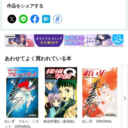
作品をシェアする
あわせてよく買われている本
紅い牙 ブルー・ソネ
探偵学園Q（新装版）
紅い牙 ORIGINAL
零 
ット ORIGINAL