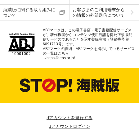
海賊版に関する取り組みに
お客さまのご利用端末から
ついて
の情報の外部送信について
ABJマークは、この電子書店・電子書籍配信サービス
が、著作権者からコンテンツ使用許諾を得た正規版配
信サービスであることを示す登録商標（登録番号 第
6091713号）です。
ABJマークの詳細、ABJマークを掲示しているサービス
の一覧はこちら
→
https://aebs.or.jp/
dアカウントを発行する
dアカウントログイン