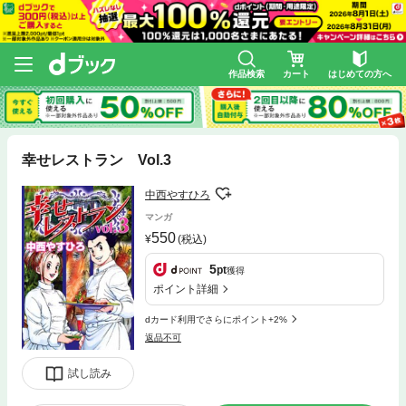
作品検索
カート
はじめての方へ
幸せレストラン Vol.3
中西やすひろ
マンガ
550
(税込)
5
pt
獲得
ポイント詳細
dカード利用でさらにポイント+2%
返品不可
試し読み