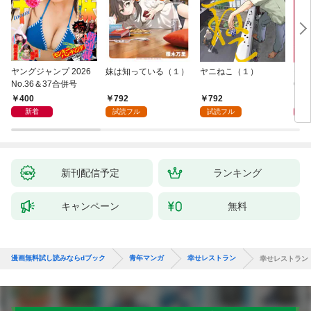
ヤングジャンプ 2026
妹は知っている（１）
ヤニねこ（１）
モー
No.36＆37合併号
6・3
日発
400
792
792
4
新着
試読フル
試読フル
新刊配信予定
ランキング
キャンペーン
無料
漫画無料試し読みならdブック
青年マンガ
幸せレストラン
幸せレストラン V