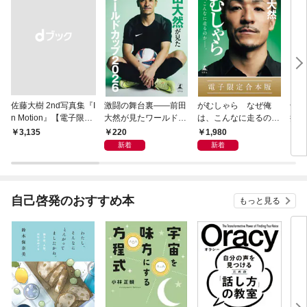
佐藤大樹 2nd写真集『I
激闘の舞台裏――前田
がむしゃら なぜ俺
千夏
n Motion』【電子限定
大然が見たワールドカ
は、こんなに走るのか
捕物
動画特典付き】
ップ2026
——。【電子限定合本
220
1,980
￥3,135
7
版】
新着
新着
自己啓発のおすすめ本
もっと見る