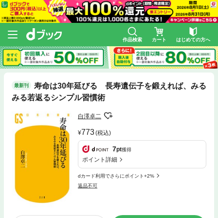
作品検索
カート
はじめての方へ
寿命は30年延びる 長寿遺伝子を鍛えれば、みる
最新刊
みる若返るシンプル習慣術
白澤卓二
773
(税込)
7
pt
獲得
ポイント詳細
dカード利用でさらにポイント+2%
返品不可