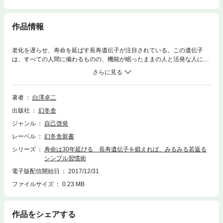
作品情報
老化を遅らせ、寿命を延ばす長寿遺伝子が注目されている。この遺伝子
は、すべての人間に備わるものの、機能が眠ったままの人と活発な人に分
かれる。本来の働きが十分に発揮されれば、人は100歳を超えても元気に
生きられる。活性化のスイッチとなるのは、食事、睡眠、運動といった生
活全体のバランス。特定の食べ物だけ摂取しても意味はなく、24時間にわ
たる小さな習慣の積み重ねによってしか、効果は上がらない。遺伝子が老
著者
白澤卓二
化を抑えるメカニズムから実践的生活術まで、アンチエイジング医学の第
出版社
幻冬舎
一人者が伝授する決定版。
ジャンル
自己啓発
レーベル
幻冬舎新書
シリーズ
寿命は30年延びる 長寿遺伝子を鍛えれば、みるみる若返る
シンプル習慣術
電子版配信開始日
2017/12/31
ファイルサイズ
0.23 MB
作品をシェアする