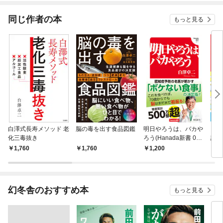
同じ作者の本
もっと見る
白澤式長寿メソッド 老
脳の毒を出す食品図鑑
明日やろうは、バカや
きち
化三毒抜き
ろう(Hanada新書 01
許認
1)
年版
1,760
1,760
1,200
8
幻冬舎のおすすめ本
もっと見る