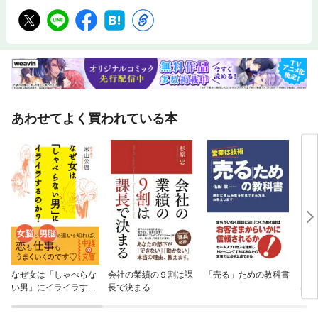
あわせてよく買われている本
なぜ女は「しゃべらな
会社の業績の９割は課
「売る」ための教科書
ビジ
い男」にイライラする
長で決まる
は、
のか？
が教