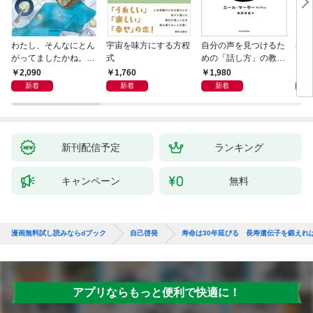
わたし、そんなにとん
宇宙を味方にする方程
自分の声を見つけるた
基地
がってましたかね。
式
めの「話し方」の教
るた
獅子座、Ａ型、丙午は
室 Ｏｒａｃｙ（オラ
2,090
1,760
1,980
2,
めぐる
シー）
新着
新着
新着
新刊配信予定
ランキング
キャンペーン
無料
漫画無料試し読みならdブック
自己啓発
寿命は30年延びる 長寿遺伝子を鍛えれ
アプリならもっと便利で快適に！